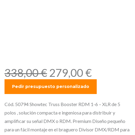
Showtec Truss Booster
RDM 1-6 – XLR de 5 polos ,
solución compacta e
ingeniosa para distribuir y
amplificar su señal DMX o
RDM.
E
E
338,00
€
279,00
€
l
l
p
p
r
r
e
e
Cód. 50794 Showtec Truss Booster RDM 1-6 – XLR de 5
c
c
polos , solución compacta e ingeniosa para distribuir y
i
i
amplificar su señal DMX o RDM. Premium Diseño pequeño
o
o
para un fácil montaje en el braguero Divisor DMX/RDM para