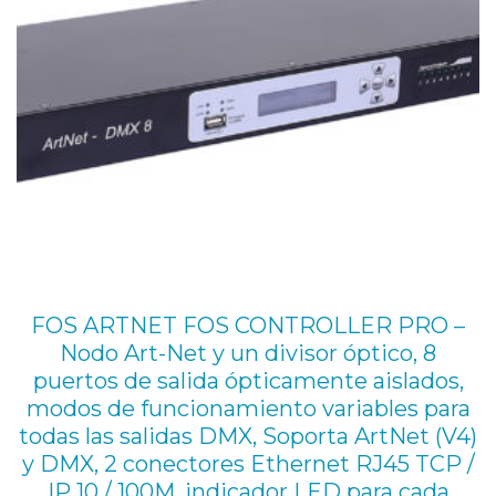
i
f
i
c
a
r
s
u
s
e
FOS ARTNET FOS CONTROLLER PRO –
ñ
Nodo Art-Net y un divisor óptico, 8
a
puertos de salida ópticamente aislados,
modos de funcionamiento variables para
l
todas las salidas DMX, Soporta ArtNet (V4)
D
y DMX, 2 conectores Ethernet RJ45 TCP /
M
IP 10 / 100M, indicador LED para cada