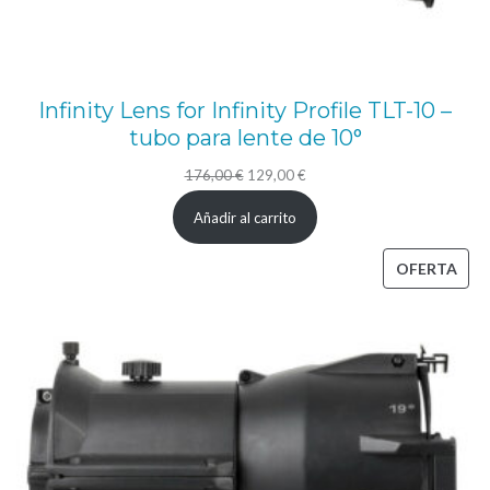
Infinity Lens for Infinity Profile TLT-10 –
tubo para lente de 10°
El
El
176,00
€
129,00
€
precio
precio
Añadir al carrito
original
actual
era:
es:
PRO
OFERTA
176,00 €.
129,00 €.
EN
OFE