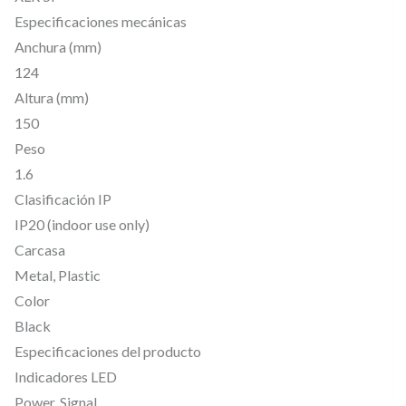
-
Especificaciones mecánicas
6
Anchura (mm)
–
124
X
Altura (mm)
L
150
R
Peso
d
1.6
e
Clasificación IP
5
IP20 (indoor use only)
p
Carcasa
o
Metal, Plastic
Color
l
Black
o
Especificaciones del producto
s
Indicadores LED
,
Power, Signal