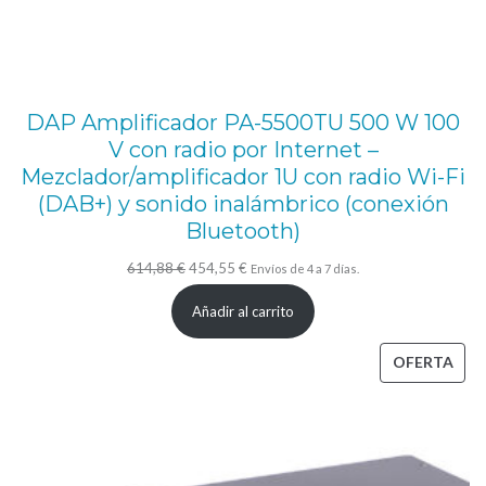
d
i
s
t
DAP Amplificador PA-5500TU 500 W 100
r
V con radio por Internet –
i
Mezclador/amplificador 1U con radio Wi-Fi
(DAB+) y sonido inalámbrico (conexión
b
Bluetooth)
u
i
El
El
614,88
€
454,55
€
Envíos de 4 a 7 días.
precio
precio
r
Añadir al carrito
original
actual
y
era:
es:
PRO
OFERTA
a
614,88 €.
454,55 €.
EN
m
OFE
p
l