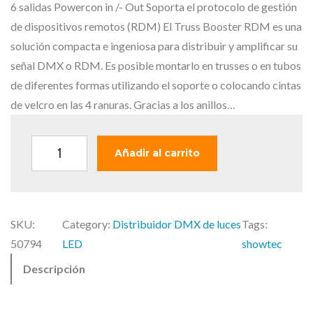
o
a
6 salidas Powercon in /- Out Soporta el protocolo de gestión
r
c
de dispositivos remotos (RDM) El Truss Booster RDM es una
i
t
solución compacta e ingeniosa para distribuir y amplificar su
g
u
señal DMX o RDM. Es posible montarlo en trusses o en tubos
i
a
de diferentes formas utilizando el soporte o colocando cintas
n
l
de velcro en las 4 ranuras. Gracias a los anillos…
a
e
l
s
S
Añadir al carrito
e
:
h
r
2
o
a
7
w
:
9
SKU:
Category:
Distribuidor DMX de luces
Tags:
t
3
,
50794
LED
showtec
e
3
0
Descripción
c
8
0
T
,