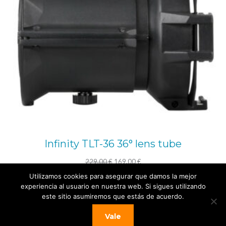
Infinity TLT-36 36° lens tube
El
El
229,00
€
169,00
€
precio
precio
Utilizamos cookies para asegurar que damos la mejor
Añadir al carrito
experiencia al usuario en nuestra web. Si sigues utilizando
original
actual
este sitio asumiremos que estás de acuerdo.
era:
es:
Vale
229,00 €.
169,00 €.