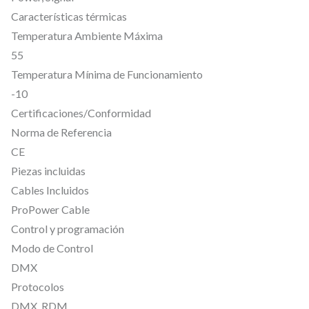
s
Características térmicas
o
Temperatura Ambiente Máxima
l
55
u
Temperatura Mínima de Funcionamiento
c
-10
i
Certificaciones/Conformidad
ó
Norma de Referencia
n
CE
c
Piezas incluidas
o
Cables Incluidos
ProPower Cable
m
Control y programación
p
Modo de Control
a
DMX
c
Protocolos
t
DMX, RDM