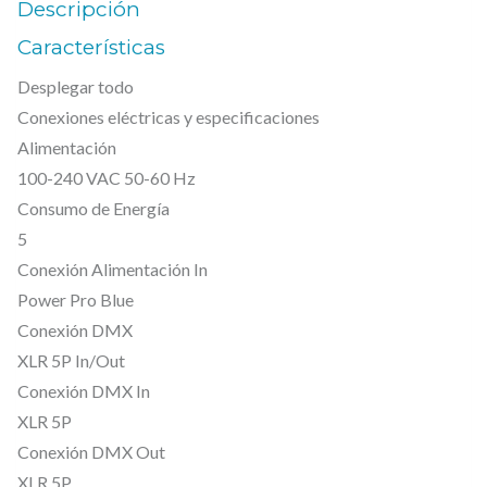
r
0
€
Descripción
u
0
.
Características
s
Desplegar todo
€
s
Conexiones eléctricas y especificaciones
.
B
Alimentación
o
100-240 VAC 50-60 Hz
o
Consumo de Energía
s
5
t
Conexión Alimentación In
e
Power Pro Blue
r
Conexión DMX
R
XLR 5P In/Out
Conexión DMX In
D
XLR 5P
M
Conexión DMX Out
1
XLR 5P