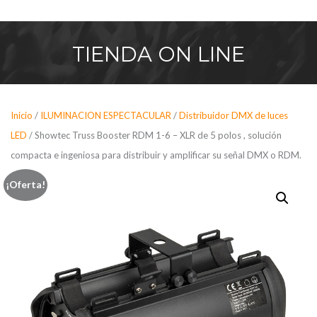
Saltar
al
contenido
TIENDA
ON LINE
Inicio
/
ILUMINACION ESPECTACULAR
/
Distribuidor DMX de luces
LED
/ Showtec Truss Booster RDM 1-6 – XLR de 5 polos , solución
compacta e ingeniosa para distribuir y amplificar su señal DMX o RDM.
¡Oferta!