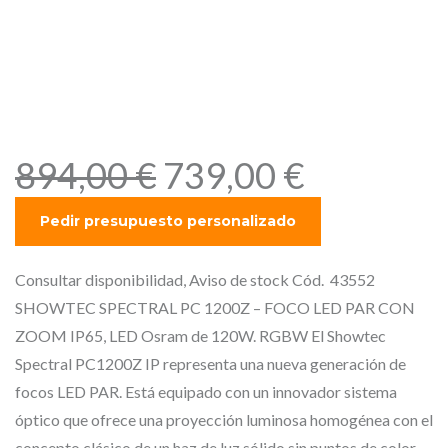
SHOWTEC SPECTRAL PC
1200Z – FOCO LED PAR CON
ZOOM IP65, LED Osram de
120W. RGBW
E
E
894,00
€
739,00
€
l
l
p
p
r
r
e
e
Consultar disponibilidad, Aviso de stock Cód. 43552
c
c
SHOWTEC SPECTRAL PC 1200Z – FOCO LED PAR CON
i
i
ZOOM IP65, LED Osram de 120W. RGBW El Showtec
o
o
Spectral PC1200Z IP representa una nueva generación de
o
a
focos LED PAR. Está equipado con un innovador sistema
r
c
óptico que ofrece una proyección luminosa homogénea con el
concepto clásico de un haz de luz sólido sin puntos de color