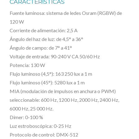
CARACTERÍSTICAS
€
C
Fuente luminosa: sistema de ledes Osram (RGBW) de
.
T
120 W
R
Corriente de alimentación: 2,5 A
A
Ángulo del haz de luz: de 4,5° a 36°
L
Ángulo de campo: de 7° a 41°
P
Voltaje de entrada: 90-240 V CA 50/60 Hz
C
Potencia: 130 W
1
Flujo luminoso (4,5°): 163 250 lux a 1 m
2
Flujo luminoso (45°): 5280 lux a 1 m
0
MIA (modulación de impulsos en anchura o PWM)
seleccionable: 600 Hz, 1200 Hz, 2000 Hz, 2400 Hz,
0
6000 Hz, 25 000 Hz.
Z
Dímer: 0-100 %
–
Luz estroboscópica: 0-25 Hz
F
Protocolo de control: DMX-512
O