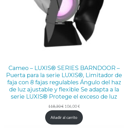
d
a
d
Cameo – LUXIS® SERIES BARNDOOR –
Puerta para la serie LUXIS®, Limitador de
faja con 8 fajas regulables Ángulo del haz
de luz ajustable y flexible Se adapta a la
serie LUXIS® Protege el exceso de luz
El
El
118,30
€
106,00
€
precio
precio
Añadir al carrito
original
actual