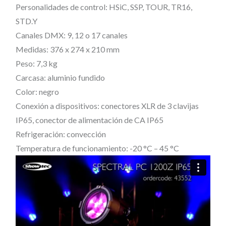
Personalidades de control: HSiC, SSP, TOUR, TR16,
C
STD.Y
O
Canales DMX: 9, 12 o 17 canales
L
Medidas: 376 x 274 x 210 mm
E
Peso: 7,3 kg
D
Carcasa: aluminio fundido
P
Color: negro
A
Conexión a dispositivos: conectores XLR de 3 clavijas
R
IP65, conector de alimentación de CA IP65
C
Refrigeración: convección
Temperatura de funcionamiento: -20 °C – 45 °C
O
N
Z
O
O
M