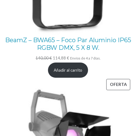
1
2
0
W
BeamZ – BWA65 – Foco Par Aluminio IP65
.
RGBW DMX, 5 X 8 W.
R
El
El
140,00
€
114,88
€
Envíos de 4 a 7 días.
G
precio
precio
Añadir al carrito
B
original
actual
W
era:
es:
PRO
OFERTA
c
140,00 €.
114,88 €.
EN
a
OFE
n
t
i