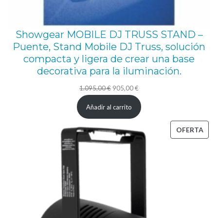
Showgear MOBILE DJ TRUSS STAND –
Puente, Stand Mobile DJ Truss, solución
compacta y ligera de crear una base
decorativa para la iluminación.
El
El
1.095,00
€
905,00
€
precio
precio
Añadir al carrito
original
actual
era:
es:
PRO
OFERTA
1.095,00 €.
905,00 €.
EN
OFE