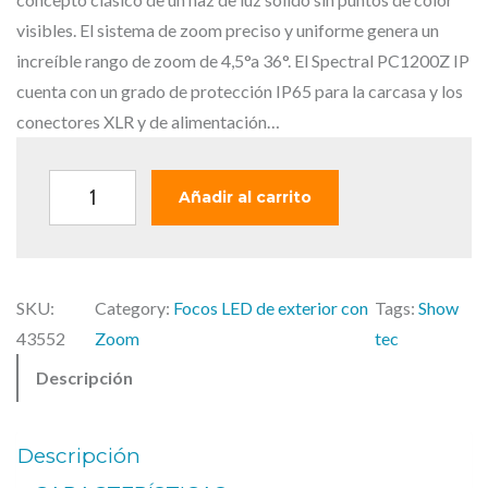
i
t
g
u
visibles. El sistema de zoom preciso y uniforme genera un
i
a
increíble rango de zoom de 4,5°a 36°. El Spectral PC1200Z IP
n
l
cuenta con un grado de protección IP65 para la carcasa y los
a
e
conectores XLR y de alimentación…
l
s
e
:
S
Añadir al carrito
r
7
H
a
3
O
:
9
W
8
,
SKU:
Category:
Focos LED de exterior con
Tags:
Show
T
9
0
43552
Zoom
tec
E
4
0
Descripción
C
,
S
0
€
P
0
.
Descripción
E