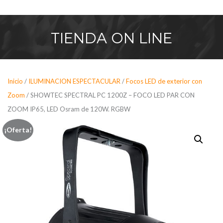
Saltar
al
contenido
TIENDA
ON LINE
Inicio
/
ILUMINACION ESPECTACULAR
/
Focos LED de exterior con
Zoom
/ SHOWTEC SPECTRAL PC 1200Z – FOCO LED PAR CON
ZOOM IP65, LED Osram de 120W. RGBW
¡Oferta!