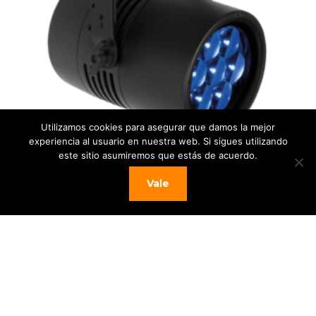
Utilizamos cookies para asegurar que damos la mejor
experiencia al usuario en nuestra web. Si sigues utilizando
este sitio asumiremos que estás de acuerdo.
Showtec – Cameleon Zoom Spot 7Q6 Tour
– 7x 50 W RGBWA-UV Spot (zoom
Vale
motorizado)
El
El
1.048,76
€
866,94
€
Envíos de 4 a 7 días.
precio
precio
Añadir al carrito
original
actual
era:
es:
1.048,76 €.
866,94 €.