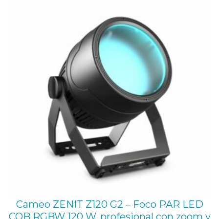
era:
es:
118,30 €.
106,00 €.
Cameo ZENIT Z120 G2 – Foco PAR LED
COB RGBW 120 W. profesional con zoom y