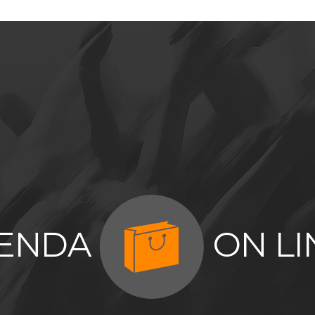
IENDA
ON LI