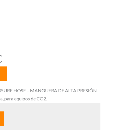
 macho /
ra equipos de
E
€
l
p
r
e
SSURE HOSE – MANGUERA DE ALTA PRESIÓN
c
, para equipos de CO2.
i
o
a