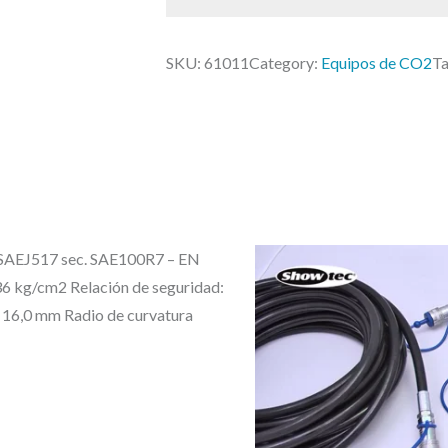
r
O
i
W
g
SKU:
61011
Category:
Equipos de CO2
Ta
T
i
E
n
C
a
C
l
e
O
r
2
a
H
 SAEJ517 sec. SAE100R7 – EN
:
I
36 kg/cm2 Relación de seguridad:
2
G
 16,0 mm Radio de curvatura
6
H
5
P
,
R
0
E