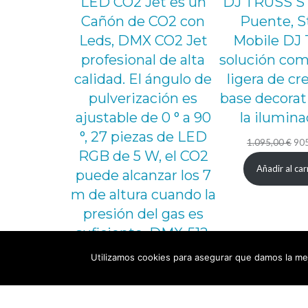
LED CO2 Jet es un
DJ TRUSS S
Cañón de CO2 con
Puente, S
Leds, DMX CO2 Jet
Mobile DJ 
profesional de alta
solución com
calidad. El ángulo de
ligera de cr
pulverización es
base decorat
ajustable de 0 ° a 90
la ilumina
°, 27 piezas de LED
El
1.095,00
€
90
RGB de 5 W, el CO2
pre
Añadir al car
puede alcanzar los 7
orig
m de altura cuando la
era:
presión del gas es
1.0
suficiente, DMX-512,
panel de control a
Utilizamos cookies para asegurar que damos la mej
bordo, control
remoto inalámbrico