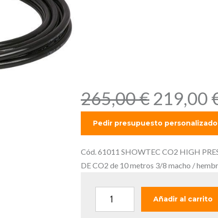
metros 3/8
hembra, pa
CO2.
E
265,00
€
219,00
l
p
r
e
Cód. 61011 SHOWTEC CO2 HIGH PRE
c
DE CO2 de 10 metros 3/8 macho / hembra
i
o
S
Añadir al carrito
o
H