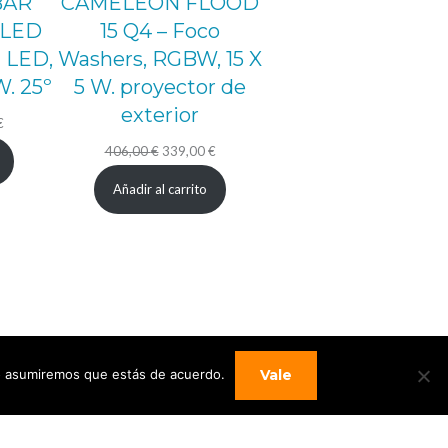
BAR
CAMELEON FLOOD
 LED
15 Q4 – Foco
z LED,
Washers, RGBW, 15 X
W. 25º
5 W. proyector de
exterior
El
€
precio
El
El
406,00
€
339,00
€
actual
precio
precio
Añadir al carrito
es:
original
actual
.
389,00 €.
era:
es:
406,00 €.
339,00 €.
Vale
tio asumiremos que estás de acuerdo.