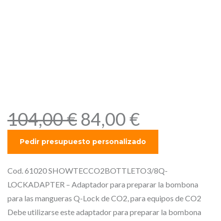
SHOWTEC CO2 BOTTLE TO
3/8 Q-LOCK ADAPTER –
Adaptador para preparar la
bombona para las
mangueras Q-Lock de CO2,
para equipos de CO2
E
E
104,00
€
84,00
€
l
l
p
p
r
r
e
e
Cod. 61020 SHOWTECCO2BOTTLETO3/8Q-
c
c
LOCKADAPTER – Adaptador para preparar la bombona
i
i
para las mangueras Q-Lock de CO2, para equipos de CO2
o
o
Debe utilizarse este adaptador para preparar la bombona