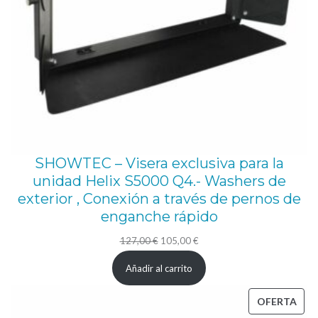
a
l
a
s
m
a
n
g
SHOWTEC – Visera exclusiva para la
u
unidad Helix S5000 Q4.- Washers de
exterior , Conexión a través de pernos de
e
enganche rápido
r
a
El
El
127,00
€
105,00
€
precio
precio
s
Añadir al carrito
original
actual
Q
era:
es:
PRO
OFERTA
-