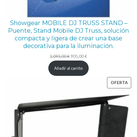
r
a
r
Showgear MOBILE DJ TRUSS STAND –
l
Puente, Stand Mobile DJ Truss, solución
compacta y ligera de crear una base
a
decorativa para la iluminación.
b
El
El
1.095,00
€
905,00
€
o
precio
precio
m
Añadir al carrito
original
actual
b
era:
es:
PRO
OFERTA
o
1.095,00 €.
905,00 €.
EN
n
OFE
a
p
a
r