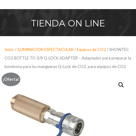
Saltar
al
contenido
TIENDA
ON LINE
Inicio
/
ILUMINACION ESPECTACULAR
/
Equipos de CO2
/ SHOWTEC
CO2 BOTTLE TO 3/8 Q-LOCK ADAPTER – Adaptador para preparar la
bombona para las mangueras Q-Lock de CO2, para equipos de CO2
¡Oferta!