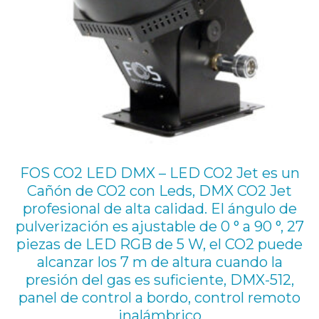
L
O
C
K
A
D
A
P
FOS CO2 LED DMX – LED CO2 Jet es un
T
Cañón de CO2 con Leds, DMX CO2 Jet
E
profesional de alta calidad. El ángulo de
R
pulverización es ajustable de 0 ° a 90 °, 27
–
piezas de LED RGB de 5 W, el CO2 puede
A
alcanzar los 7 m de altura cuando la
presión del gas es suficiente, DMX-512,
d
panel de control a bordo, control remoto
a
inalámbrico