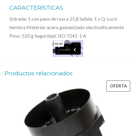
O
0
.
CARACTERÍSTICAS
2
0
B
Entrada: 1 con paso de rosca 21,8 Salida: 1 x Q-Lock
€
hembra Material: acero galvanizado electrolíticamente
O
.
Peso: 520 g Seguridad: ISO 7241-1 A
T
T
L
E
Productos relacionados
T
O
PRO
OFERTA
3
EN
/
OFE
8
Q
-