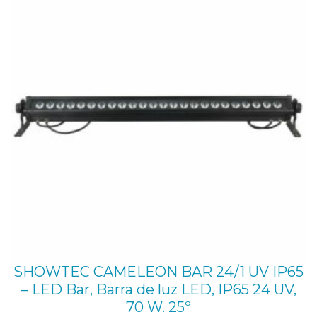
127,00 €.
105,00 €.
EN
L
OFE
o
c
k
d
e
C
O
2
,
p
a
r
SHOWTEC CAMELEON BAR 24/1 UV IP65
a
– LED Bar, Barra de luz LED, IP65 24 UV,
e
70 W. 25º