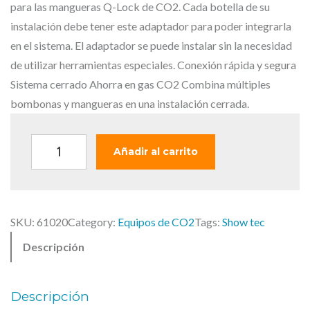
o
a
para las mangueras Q-Lock de CO2. Cada botella de su
r
c
instalación debe tener este adaptador para poder integrarla
i
t
en el sistema. El adaptador se puede instalar sin la necesidad
g
u
de utilizar herramientas especiales. Conexión rápida y segura
i
a
Sistema cerrado Ahorra en gas CO2 Combina múltiples
n
l
bombonas y mangueras en una instalación cerrada.
a
e
l
s
S
Añadir al carrito
e
:
H
r
8
O
a
4
W
:
,
SKU:
61020
Category:
Equipos de CO2
Tags:
Show tec
T
1
0
Descripción
E
0
0
C
4
C
,
€
Descripción