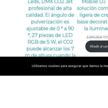
Leds, DMX CO2 Jet
Mobile DJ 
profesional de alta
solución com
calidad. El ángulo de
ligera de cr
pulverización es
base decorat
ajustable de 0 ° a 90
la ilumina
°, 27 piezas de LED
El
1.095,00
€
90
RGB de 5 W, el CO2
pre
Añadir al car
puede alcanzar los 7
orig
m de altura cuando la
era:
presión del gas es
1.0
Utilizamos cookies para asegurar que damos la mej
suficiente, DMX-512,
panel de control a
bordo, control
remoto inalámbrico
El
El
633,00
€
593,00
€
precio
precio
Añadir al carrito