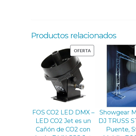
Productos relacionados
PRODUCTO
OFERTA
EN
OFERTA
FOS CO2 LED DMX –
Showgear 
LED CO2 Jet es un
DJ TRUSS S
Cañón de CO2 con
Puente, S