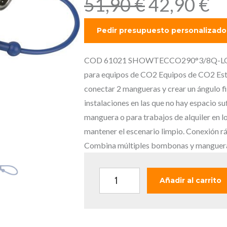
E
E
51,90
€
42,90
€
l
l
p
p
r
r
e
e
COD 61021 SHOWTECCO290°3/8Q-LOC
c
c
para equipos de CO2 Equipos de CO2 Este
i
i
conectar 2 mangueras y crear un ángulo fi
o
o
instalaciones en las que no hay espacio su
o
a
manguera o para trabajos de alquiler en l
r
c
mantener el escenario limpio. Conexión r
i
t
Combina múltiples bombonas y mangueras 
g
u
i
a
S
Añadir al carrito
n
l
H
a
e
O
l
s
W