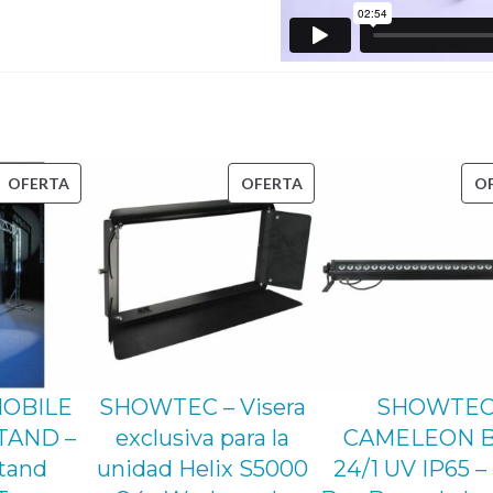
O
C
K
C
O
PRODUCTO
PRODUCTO
OFERTA
OFERTA
O
N
EN
EN
N
OFERTA
OFERTA
E
C
T
O
R
MOBILE
SHOWTEC – Visera
SHOWTE
–
TAND –
exclusiva para la
CAMELEON 
A
tand
unidad Helix S5000
24/1 UV IP65 –
c