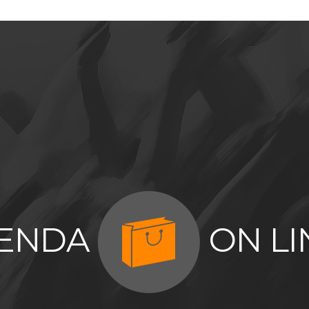
IENDA
ON LI