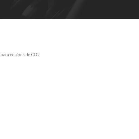
para equipos de CO2
2 90° 3/8 Q-
ECTOR –
de CO2 de 90°
os de CO2