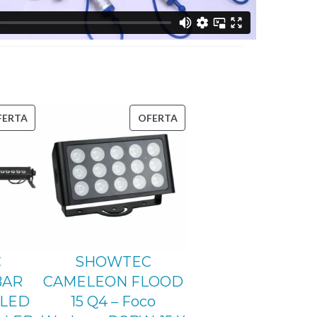
PRODUCTO
PRODUCTO
FERTA
OFERTA
EN
EN
OFERTA
OFERTA
C
SHOWTEC
BAR
CAMELEON FLOOD
 LED
15 Q4 – Foco