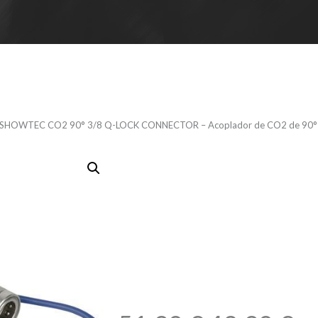
 SHOWTEC CO2 90° 3/8 Q-LOCK CONNECTOR – Acoplador de CO2 de 90° 
SHOWTEC CO
LOCK CONN
Acoplador 
para equip