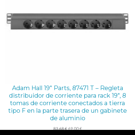
Adam Hall 19″ Parts, 87471 T – Regleta
distribuidor de corriente para rack 19″, 8
tomas de corriente conectados a tierra
tipo F en la parte trasera de un gabinete
de aluminio
El
El
83,68
€
69,00
€