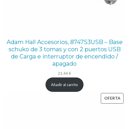
o
n
e
x
i
Adam Hall Accesorios, 8747S3USB – Base
o
schuko de 3 tomas y con 2 puertos USB
n
de Carga e interruptor de encendido /
apagado
e
s
21,44
€
,
Añadir al carrito
1
6
PRO
OFERTA
EN
A
OFE
5
p