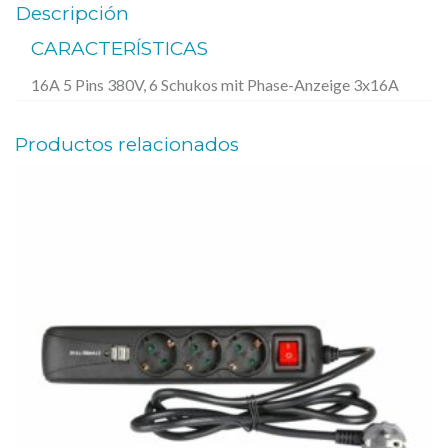
O
r
1
Descripción
a
1
-
CARACTERÍSTICAS
:
3
6
16A 5 Pins 380V, 6 Schukos mit Phase-Anzeige 3x16A
1
,
-
3
0
P
Productos relacionados
2
0
W
,
C
0
€
–
0
.
C
a
€
j
.
a
d
e
c