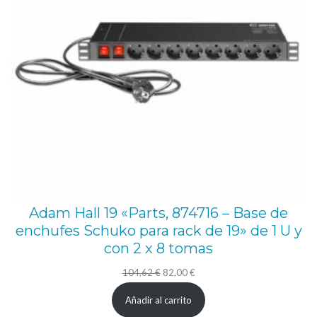
i
n
e
s
3
8
0
V
,
6
Adam Hall 19 «Parts, 874716 – Base de
S
enchufes Schuko para rack de 19» de 1 U y
c
con 2 x 8 tomas
h
El
El
104,62
€
82,00
€
u
precio
precio
Añadir al carrito
k
original
actual