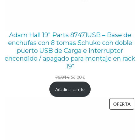
a
d
Adam Hall 19″ Parts 87471USB – Base de
enchufes con 8 tomas Schuko con doble
puerto USB de Carga e interruptor
encendido / apagado para montaje en rack
19″
El
El
71,04
€
56,00
€
precio
precio
Añadir al carrito
original
actual
era:
es:
PRO
OFERTA
71,04 €.
56,00 €.
EN
OFE