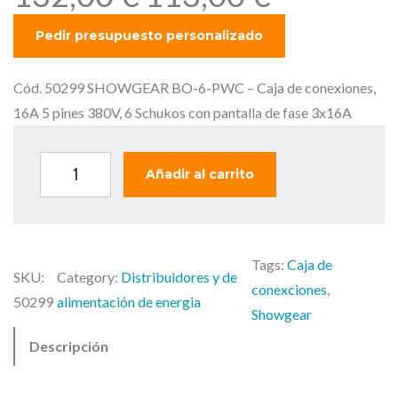
l
l
p
p
r
r
e
e
Cód. 50299 SHOWGEAR BO-6-PWC – Caja de conexiones,
c
c
16A 5 pines 380V, 6 Schukos con pantalla de fase 3x16A
i
i
o
o
S
Añadir al carrito
o
a
H
r
c
O
i
t
W
g
u
Tags:
Caja de
G
SKU:
Category:
Distribuidores y de
i
a
conexciones
, 
E
50299
alimentación de energia
n
l
Showgear
A
a
e
Descripción
R
l
s
B
e
: