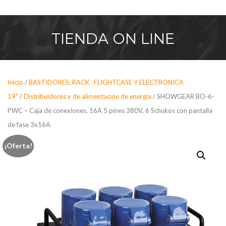
Saltar
al
contenido
TIENDA
ON LINE
Inicio
/
BASTIDORES, RACK , FLIGHTCASE Y ELECTRONICA
19"
/
Distribuidores y de alimentación de energia
/ SHOWGEAR BO-6-
PWC – Caja de conexiones, 16A 5 pines 380V, 6 Schukos con pantalla
de fase 3x16A
¡Oferta!