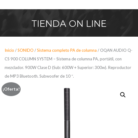
Saltar
al
contenido
TIENDA
ON LINE
Inicio
/
SONIDO
/
Sistema completo PA de columna
/ OQAN AUDIO Q-
CS 900 COLUMN SYSTEM – Sistema de columna PA, portátil, con
mezclador. 900W Clase D (Sub: 600W + Superior: 300w). Reproductor
de MP3 Bluetooth. Subwoofer de 10 ″.
¡Oferta!