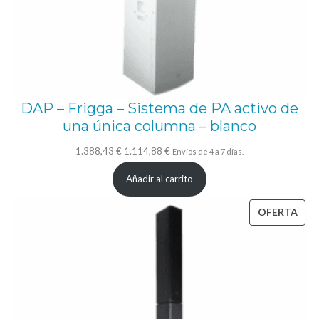
C
l
a
s
e
DAP – Frigga – Sistema de PA activo de
D
una única columna – blanco
(
El
El
1.388,43
€
1.114,88
€
Envíos de 4 a 7 días.
S
precio
precio
u
Añadir al carrito
original
actual
b
era:
es:
PRO
OFERTA
:
1.388,43 €.
1.114,88 €.
EN
6
OFE
0
0
W