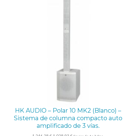
OFE
.
R
e
p
r
o
d
u
c
t
o
r
HK AUDIO – Polar 10 MK2 (Blanco) –
d
Sistema de columna compacto auto
e
amplificado de 3 vías.
M
El
El