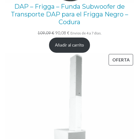
n
DAP – Frigga – Funda Subwoofer de
m
Transporte DAP para el Frigga Negro –
e
Codura
z
El
El
109,09
€
90,08
€
Envíos de 4 a 7 días.
c
precio
precio
Añadir al carrito
l
original
actual
a
era:
es:
PRO
OFERTA
d
109,09 €.
90,08 €.
EN
o
OFE
r
.
9
0
0
W