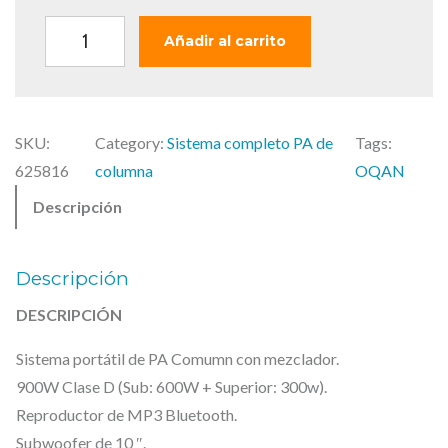
o
a
r
c
O
Añadir al carrito
i
t
Q
g
u
A
i
a
N
n
l
SKU:
Category:
Sistema completo PA de
Tags:
A
a
e
625816
columna
OQAN
U
l
s
Descripción
D
e
:
I
r
5
O
a
6
Descripción
Q
:
0
DESCRIPCIÓN
6
,
-
6
0
Sistema portátil de PA Comumn con mezclador.
C
7
0
900W Clase D (Sub: 600W + Superior: 300w).
S
,
Reproductor de MP3 Bluetooth.
9
Subwoofer de 10 ″.