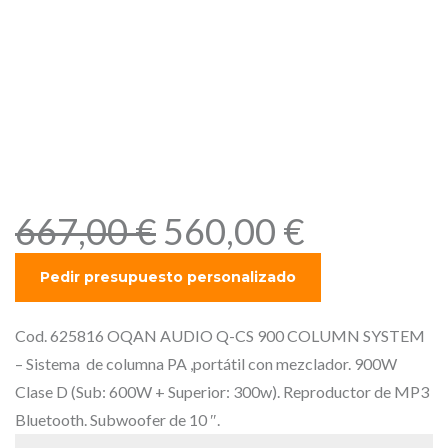
de columna PA, portátil,
con mezclador. 900W Clase
D (Sub: 600W + Superior:
300w). Reproductor de MP3
Bluetooth. Subwoofer de 10
″.
E
E
667,00
€
560,00
€
l
l
p
p
r
r
e
e
Cod. 625816 OQAN AUDIO Q-CS 900 COLUMN SYSTEM
c
c
– Sistema de columna PA ,portátil con mezclador. 900W
i
i
Clase D (Sub: 600W + Superior: 300w). Reproductor de MP3
o
o
Bluetooth. Subwoofer de 10 ″.