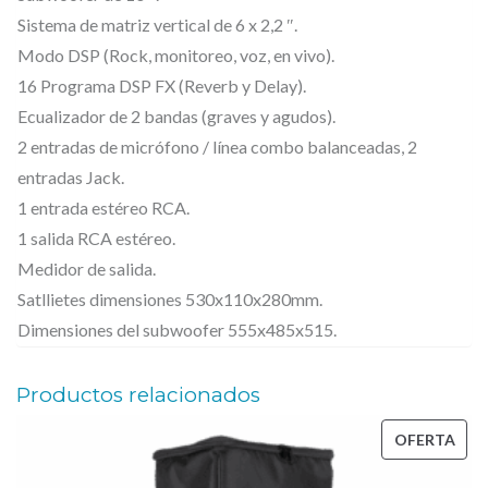
0
€
0
0
.
Sistema de matriz vertical de 6 x 2,2 ″.
0
Modo DSP (Rock, monitoreo, voz, en vivo).
C
€
16 Programa DSP FX (Reverb y Delay).
O
.
Ecualizador de 2 bandas (graves y agudos).
L
2 entradas de micrófono / línea combo balanceadas, 2
U
entradas Jack.
M
1 entrada estéreo RCA.
N
1 salida RCA estéreo.
S
Medidor de salida.
Y
Satllietes dimensiones 530x110x280mm.
S
Dimensiones del subwoofer 555x485x515.
T
Productos relacionados
E
M
PRO
OFERTA
–
EN