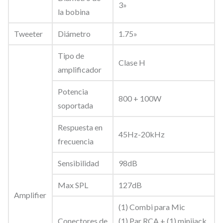
3»
i
la bobina
v
Tweeter
Diámetro
1.75»
a
P
Tipo de
Clase H
A
amplificador
,
Potencia
b
800 + 100W
soportada
i
Respuesta en
a
45Hz-20kHz
frecuencia
m
p
Sensibilidad
98dB
l
Max SPL
127dB
i
Amplifier
f
(1) Combi para Mic
i
Conectores de
(1) Par RCA + (1) minijack