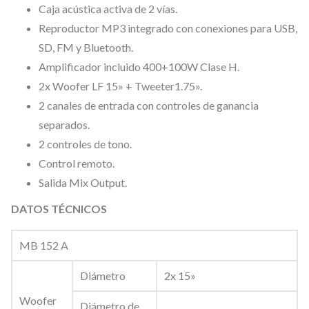
.
Caja acústica activa de 2 vías.
C
Reproductor MP3 integrado con conexiones para USB,
a
SD, FM y Bluetooth.
j
Amplificador incluido 400+100W Clase H.
a
2x Woofer LF 15» + Tweeter1.75».
a
2 canales de entrada con controles de ganancia
c
separados.
ú
2 controles de tono.
s
Control remoto.
t
Salida Mix Output.
i
DATOS TÉCNICOS
c
a
MB 152 A
a
Diámetro
2x 15»
c
t
Woofer
Diámetro de