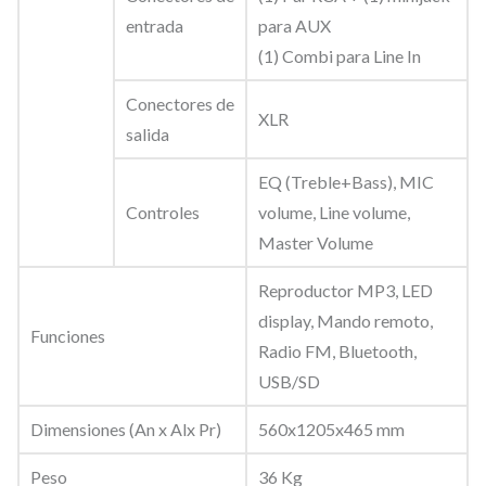
c
entrada
para AUX
a
(1) Combi para Line In
d
Conectores de
a
XLR
salida
.
EQ (Treble+Bass), MIC
C
Controles
volume, Line volume,
l
Master Volume
a
s
Reproductor MP3, LED
e
display, Mando remoto,
Funciones
H
Radio FM, Bluetooth,
,
USB/SD
2
Dimensiones (An x Alx Pr)
560x1205x465 mm
x
1
Peso
36 Kg