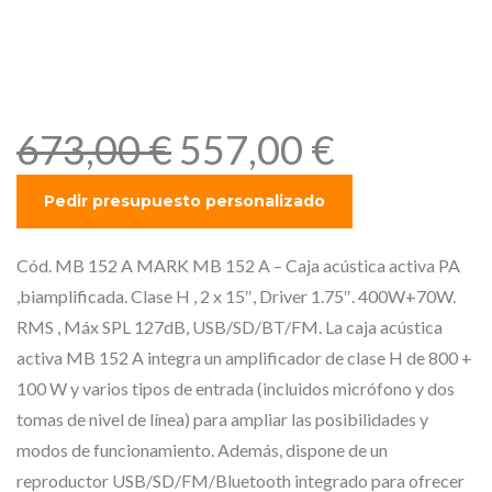
15″, Driver 1.75″. 400W+70W.
RMS , Máx SPL 127dB,
USB/SD/BT/FM.
E
E
673,00
€
557,00
€
l
l
p
p
r
r
e
e
Cód. MB 152 A MARK MB 152 A – Caja acústica activa PA
c
c
,biamplificada. Clase H , 2 x 15″, Driver 1.75″. 400W+70W.
i
i
RMS , Máx SPL 127dB, USB/SD/BT/FM. La caja acústica
o
o
activa MB 152 A integra un amplificador de clase H de 800 +
o
a
100 W y varios tipos de entrada (incluidos micrófono y dos
r
c
tomas de nivel de línea) para ampliar las posibilidades y
i
t
modos de funcionamiento. Además, dispone de un
g
u
reproductor USB/SD/FM/Bluetooth integrado para ofrecer