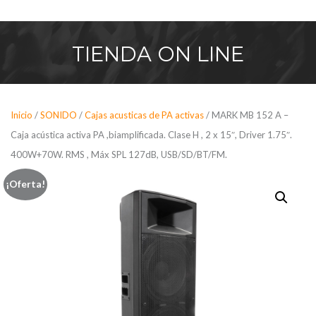
Saltar
al
contenido
TIENDA
ON LINE
Inicio
/
SONIDO
/
Cajas acusticas de PA activas
/ MARK MB 152 A –
Caja acústica activa PA ,biamplificada. Clase H , 2 x 15″, Driver 1.75″.
400W+70W. RMS , Máx SPL 127dB, USB/SD/BT/FM.
¡Oferta!