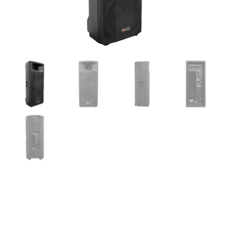
MARK MB 152 A – Caja
acústica activa PA
,biamplificada. Clase H , 2 x