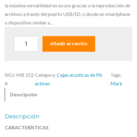
i
a
la máxima versatilidad en su uso gracias a la reproducción de
n
l
archivos a través del puerto USB/SD, o desde un smartphone
a
e
o dispositivo similar a…
l
s
e
:
M
Añadir al carrito
r
5
A
a
5
R
:
7
K
6
,
SKU:
MB 152
Category:
Cajas acusticas de PA
Tags:
M
7
0
A
activas
Mark
B
3
0
Descripción
1
,
5
0
€
2
0
.
Descripción
A
CARACTERÍSTICAS
€
–