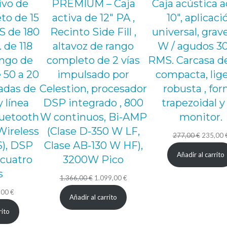
ivo de
PREMIUM – Caja
Caja acústica a
i
to de 15
activa de 12″ PA ,
10″, aplicaci
a
S de 180
Recinto Side Fill ,
universal, grav
m
 de 118
altavoz de rango
W / agudos 3
p
ango de
completo de 2 vías
RMS. Carcasa d
l
 50 a 20
impulsado por
compacta, lige
i
adas de
Celestion, procesador
robusta , fo
f
 línea
DSP integrado , 800
trapezoidal y
i
luetooth
W continuos, Bi-AMP
monitor.
c
Wireless
(Clase D-350 W LF,
El
277,00
€
235,00
), DSP
Clase AB-130 W HF),
a
precio
Añadir al carrito
 cuatro
3200W Pico
d
original
s
a
El
El
era:
1.366,00
€
1.099,00
€
d
El
precio
precio
277,00 €
,00
€
Añadir al carrito
e
io
precio
original
actual
rito
c
nal
actual
era:
es: