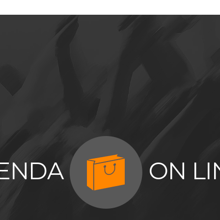
IENDA
ON LI