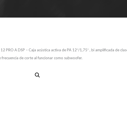
2 PRO A DSP – Caja acústica activa de PA 12″/1,75″ , bi amplificada de cl
e frecuencia de corte al funcionar como subwoofer.
MARK MB 12
Caja acústi
12″/1,75″ , b
clase D, 4 