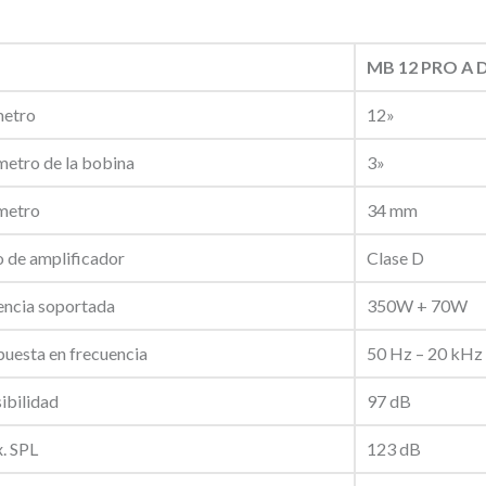
a
a
MB 12 PRO A 
c
ú
etro
12»
s
metro de la bobina
3»
t
i
metro
34 mm
c
 de amplificador
Clase D
a
a
encia soportada
350W + 70W
c
uesta en frecuencia
50 Hz – 20 kHz
t
ibilidad
97 dB
i
v
. SPL
123 dB
a