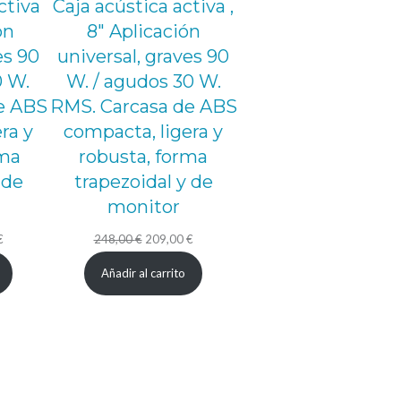
ctiva
Caja acústica activa ,
ón
8″ Aplicación
es 90
universal, graves 90
0 W.
W. / agudos 30 W.
e ABS
RMS. Carcasa de ABS
ra y
compacta, ligera y
rma
robusta, forma
 de
trapezoidal y de
monitor
El
El
El
€
248,00
€
209,00
€
precio
precio
precio
Añadir al carrito
actual
original
actual
es:
era:
es:
.
235,00 €.
248,00 €.
209,00 €.