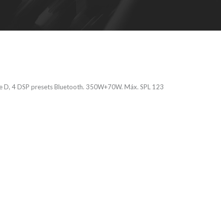
ase D, 4 DSP presets Bluetooth. 350W+70W. Máx. SPL 123
 PRO A DSP –
ca activa de PA
i amplificada de
DSP presets