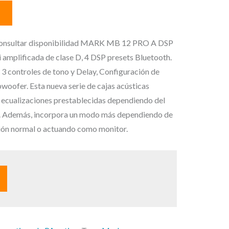
l
p
r
e
ultar disponibilidad MARK MB 12 PRO A DSP
c
bi amplificada de clase D, 4 DSP presets Bluetooth.
i
 controles de tono y Delay, Configuración de
o
woofer. Esta nueva serie de cajas acústicas
a
 ecualizaciones prestablecidas dependiendo del
c
as. Además, incorpora un modo más dependiendo de
t
ición normal o actuando como monitor.
u
a
l
e
s
: