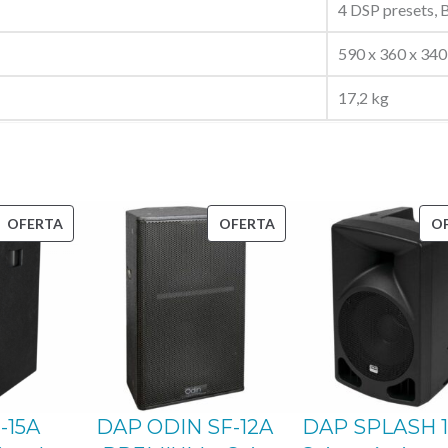
4 DSP presets, 
d
e
590 x 360 x 34
P
17,2 kg
A
1
2
"
/
PRODUCTO
PRODUCTO
OFERTA
OFERTA
O
EN
EN
1
OFERTA
OFERTA
,
7
5
"
,
-15A
DAP ODIN SF-12A
DAP SPLASH 1
b