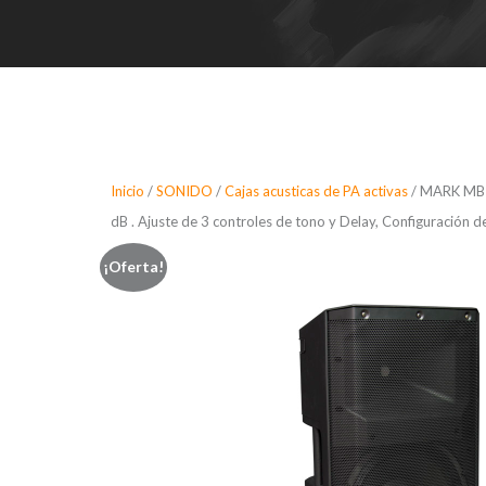
Inicio
/
SONIDO
/
Cajas acusticas de PA activas
/ MARK MB 1
dB . Ajuste de 3 controles de tono y Delay, Configuración d
¡Oferta!