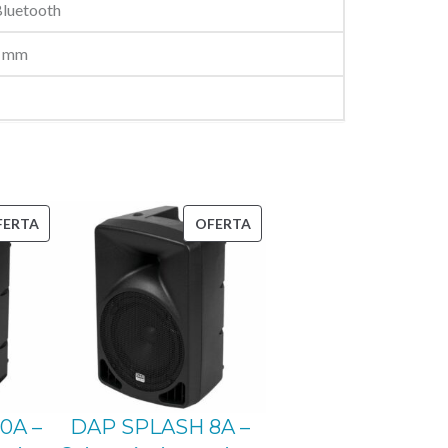
Bluetooth
0 mm
PRODUCTO
PRODUCTO
FERTA
OFERTA
EN
EN
OFERTA
OFERTA
0A –
DAP SPLASH 8A –