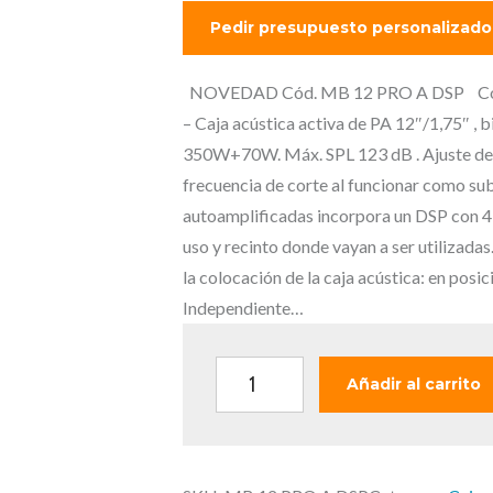
l
p
r
e
NOVEDAD Cód. MB 12 PRO A DSP Cons
c
– Caja acústica activa de PA 12″/1,75″ , 
i
350W+70W. Máx. SPL 123 dB . Ajuste de 3
o
frecuencia de corte al funcionar como sub
o
autoamplificadas incorpora un DSP con 4
r
uso y recinto donde vayan a ser utilizad
i
la colocación de la caja acústica: en pos
g
Independiente…
i
n
M
Añadir al carrito
a
A
l
R
e
K