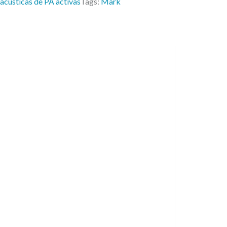
4
 acusticas de PA activas
Tags:
Mark
5
9
,
0
0
€
.