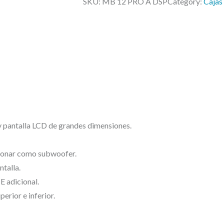
r
SKU:
MB 12 PRO A DSP
Category:
Cajas
M
a
B
:
1
6
2
0
9
P
,
R
0
O
0
A
D
y pantalla LCD de grandes dimensiones.
€
S
.
cionar como subwoofer.
P
ntalla.
–
 adicional.
C
perior e inferior.
a
j