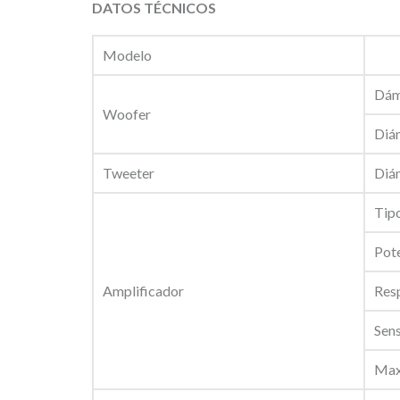
DATOS TÉCNICOS
Modelo
Dám
Woofer
Diá
Tweeter
Diá
Tipo
Pot
Amplificador
Resp
Sens
Max