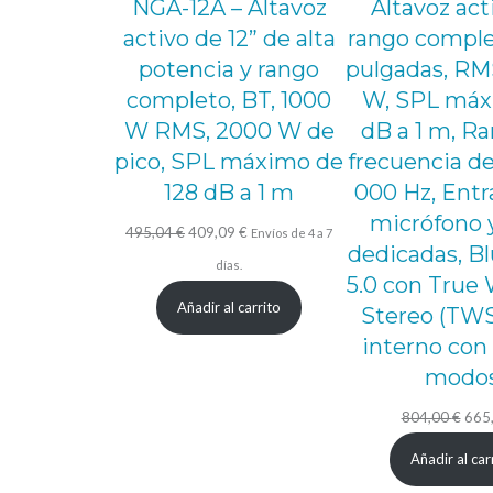
NGA-12A – Altavoz
Altavoz act
activo de 12” de alta
rango comple
potencia y rango
pulgadas, RM
completo, BT, 1000
W, SPL máx.
W RMS, 2000 W de
dB a 1 m, R
pico, SPL máximo de
frecuencia de
128 dB a 1 m
000 Hz, Entr
micrófono y
El
El
495,04
€
409,09
€
Envíos de 4 a 7
dedicadas, B
precio
precio
días.
5.0 con True 
original
actual
Añadir al carrito
Stereo (TWS
era:
es:
interno con
495,04 €.
409,09 €.
modo
El
804,00
€
665
prec
Añadir al car
origi