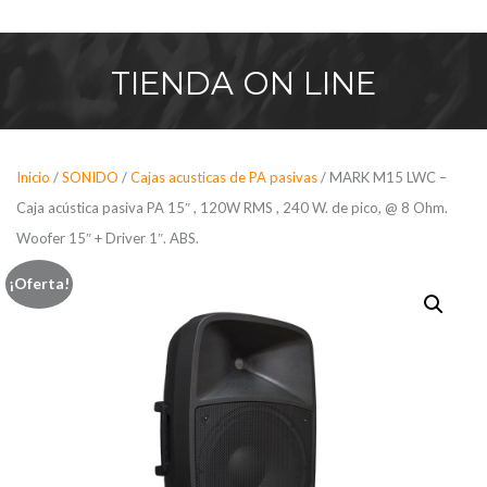
Saltar
al
contenido
TIENDA
ON LINE
Inicio
/
SONIDO
/
Cajas acusticas de PA pasivas
/ MARK M15 LWC –
Caja acústica pasiva PA 15″ , 120W RMS , 240 W. de pico, @ 8 Ohm.
Woofer 15″ + Driver 1″. ABS.
¡Oferta!