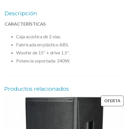
L
r
1
W
a
3
Descripción
C
:
9
CARACTERÍSTICAS
1
,
–
6
0
Caja acústica de 2 vías.
C
4
0
Fabricada en plástico ABS.
a
,
Woofer de 15″ + drive 1.5″.
j
0
€
Potencia soportada: 240W.
a
0
.
a
c
€
Productos relacionados
ú
.
s
PRO
OFERTA
t
EN
i
OFE
c