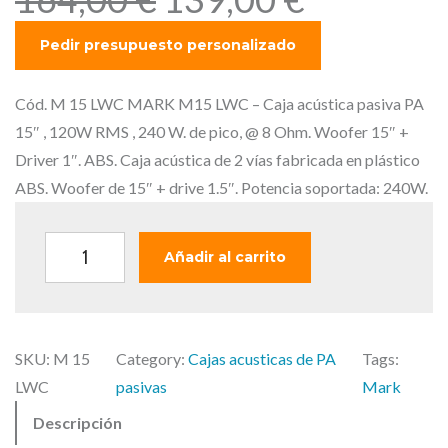
l
l
p
p
r
r
e
e
Cód. M 15 LWC MARK M15 LWC – Caja acústica pasiva PA
c
c
15″ , 120W RMS , 240 W. de pico, @ 8 Ohm. Woofer 15″ +
i
i
Driver 1″. ABS. Caja acústica de 2 vías fabricada en plástico
o
o
ABS. Woofer de 15″ + drive 1.5″. Potencia soportada: 240W.
o
a
r
c
M
Añadir al carrito
i
t
A
g
u
R
i
a
K
n
l
SKU:
M 15
Category:
Cajas acusticas de PA
Tags:
M
a
e
LWC
pasivas
Mark
1
l
s
Descripción
5
e
: