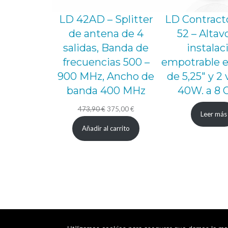
LD 42AD – Splitter
LD Contract
de antena de 4
52 – Altav
salidas, Banda de
instalac
frecuencias 500 –
empotrable e
900 MHz, Ancho de
de 5,25″ y 2 
banda 400 MHz
40W. a 8 
El
El
473,90
€
375,00
€
Leer más
precio
precio
Añadir al carrito
original
actual
era:
es:
473,90 €.
375,00 €.