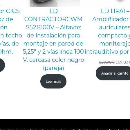
G
or CICS
LD
LD HPA1 –
2
oz de
CONTRACTORCWM
Amplificador
c
ión
S52B100V – Altavoz
auriculare
a
n techo
de instalación para
compacto 
n
vías, de
montaje en pared de
monitoraj
Ohm.
5,25″ y 2 vías línea 100
intrauditivo por
t
V. carcasa color negro
i
El
123,90
€
109,00
(pareja)
d
precio
Añadir al carrito
a
original
Leer más
d
era:
123,90 €