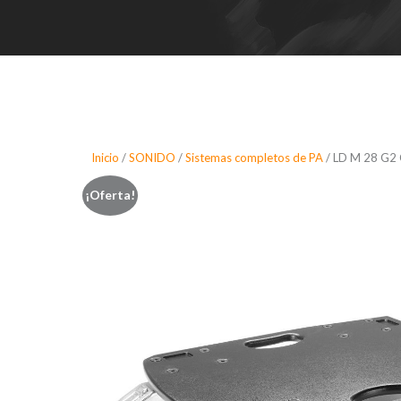
Inicio
/
SONIDO
/
Sistemas completos de PA
/ LD M 28 G2 
¡Oferta!