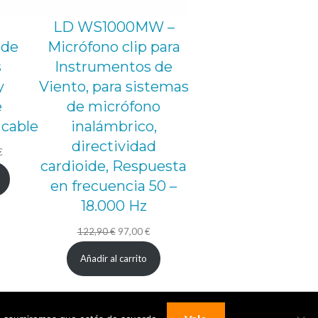
LD WS1000MW –
 de
Micrófono clip para
s
Instrumentos de
y
Viento, para sistemas
e
de micrófono
 cable
inalámbrico,
directividad
El
€
cardioide, Respuesta
precio
en frecuencia 50 –
actual
18.000 Hz
es:
.
109,00 €.
El
El
122,90
€
97,00
€
precio
precio
Añadir al carrito
original
actual
era:
es:
122,90 €.
97,00 €.