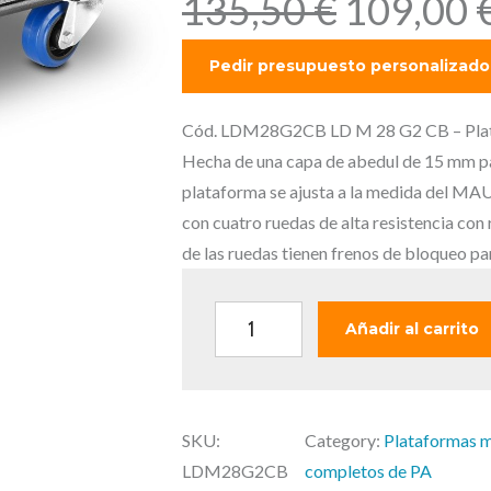
E
135,50
€
109,00
l
p
r
e
Cód. LDM28G2CB LD M 28 G2 CB – Plata
c
Hecha de una capa de abedul de 15 mm par
i
plataforma se ajusta a la medida del MAU
o
con cuatro ruedas de alta resistencia con
o
de las ruedas tienen frenos de bloqueo par
r
i
L
Añadir al carrito
g
D
i
M
n
2
a
SKU:
Category:
Plataformas m
8
l
LDM28G2CB
completos de PA
G