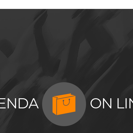
IENDA
ON LI