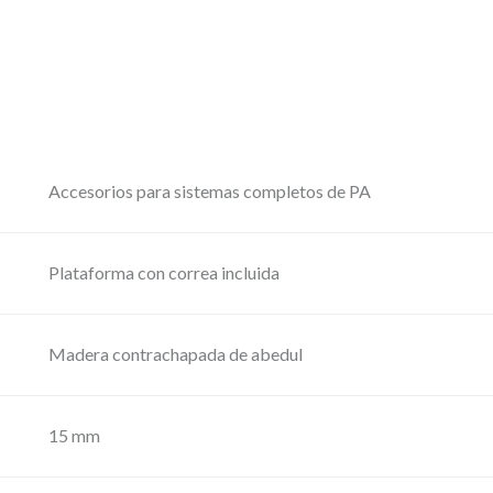
e
2
r
C
a
:
B
1
–
3
P
5
l
Accesorios para sistemas completos de PA
,
a
5
t
0
Plataforma con correa incluida
a
f
€
o
Madera contrachapada de abedul
.
r
m
15 mm
a
c