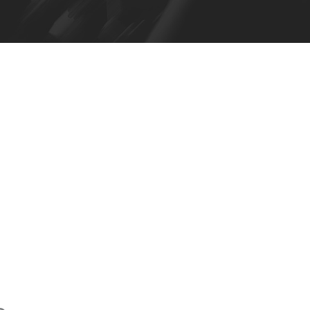
 CB –
 con ruedas de
para Maui 28