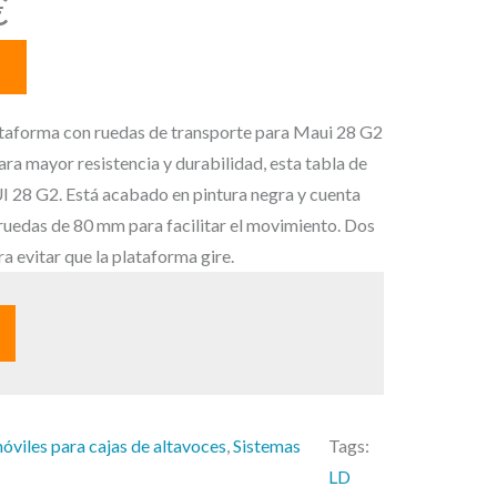
E
€
l
p
r
e
forma con ruedas de transporte para Maui 28 G2
c
a mayor resistencia y durabilidad, esta tabla de
i
I 28 G2. Está acabado en pintura negra y cuenta
o
 ruedas de 80 mm para facilitar el movimiento. Dos
a
a evitar que la plataforma gire.
c
t
u
a
l
e
óviles para cajas de altavoces
, 
Sistemas
Tags:
s
LD