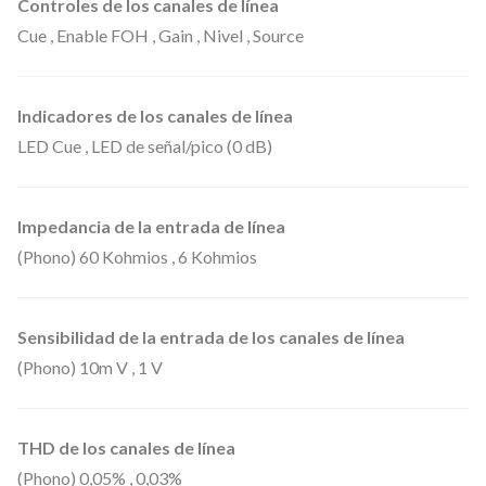
c
Controles de los canales de línea
i
Cue , Enable FOH , Gain , Nivel , Source
o
n
Indicadores de los canales de línea
e
LED Cue , LED de señal/pico (0 dB)
s
.
Impedancia de la entrada de línea
c
(Phono) 60 Kohmios , 6 Kohmios
a
n
t
Sensibilidad de la entrada de los canales de línea
i
(Phono) 10m V , 1 V
d
a
THD de los canales de línea
d
(Phono) 0,05% , 0,03%