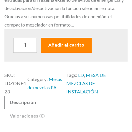
g
u
i
a
de activación/desactivación la función silenciar remota.
n
l
Gracias a sus numerosas posibilidades de conexión, el
a
e
compacto mezclador en formato…
l
s
e
:
L
Añadir al carrito
r
3
D
a
4
Z
:
9
O
3
,
SKU:
Tags:
LD
, 
MESA DE
N
Category:
Mesas
9
0
LDZONE4
MEZCLAS DE
E
de mezclas PA
9
0
23
INSTALACIÓN
4
,
Descripción
2
0
€
3
0
.
Valoraciones (0)
–
M