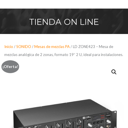
Saltar
al
contenido
TIENDA
ON LINE
Inicio
/
SONIDO
/
Mesas de mezclas PA
/ LD ZONE423 – Mesa de
mezclas analógica de 2 zonas, formato 19″ 2 U, ideal para instalaciones.
¡Oferta!