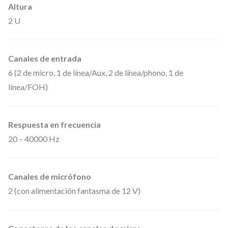
Altura
l
2 U
ó
g
Canales de entrada
i
6 (2 de micro, 1 de línea/Aux, 2 de línea/phono, 1 de
c
línea/FOH)
a
d
e
Respuesta en frecuencia
2
20 – 40000 Hz
z
o
Canales de micrófono
n
2 (con alimentación fantasma de 12 V)
a
s
,