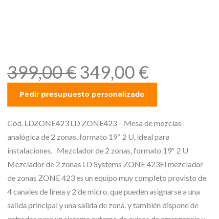
LD ZONE423 – Mesa de
mezclas analógica de 2
zonas, formato 19″ 2 U, ideal
para instalaciones.
E
E
399,00
€
349,00
€
l
l
p
p
r
r
e
e
Cód. LDZONE423 LD ZONE423 – Mesa de mezclas
c
c
analógica de 2 zonas, formato 19″ 2 U, ideal para
i
i
instalaciones. Mezclador de 2 zonas, formato 19″ 2 U
o
o
Mezclador de 2 zonas LD Systems ZONE 423El mezclador
o
a
de zonas ZONE 423 es un equipo muy completo provisto de
r
c
4 canales de línea y 2 de micro, que pueden asignarse a una
i
t
salida principal y una salida de zona, y también dispone de
entradas para un sistema externo de avisos de emergencia y