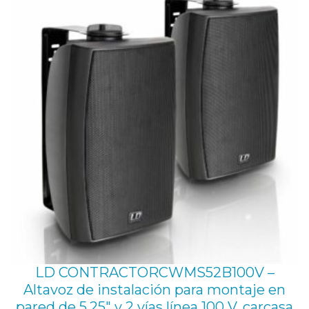
LD CONTRACTORCWMS52B100V –
Altavoz de instalación para montaje en
pared de 5,25″ y 2 vías línea 100 V. carcasa