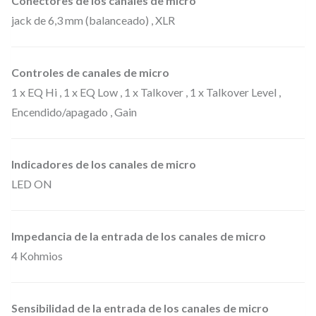
Conectores de los canales de micro
f
jack de 6,3 mm (balanceado) , XLR
o
r
Controles de canales de micro
m
1 x EQ Hi , 1 x EQ Low , 1 x Talkover , 1 x Talkover Level ,
a
Encendido/apagado , Gain
t
o
Indicadores de los canales de micro
1
LED ON
9
"
2
Impedancia de la entrada de los canales de micro
U
4 Kohmios
,
i
Sensibilidad de la entrada de los canales de micro