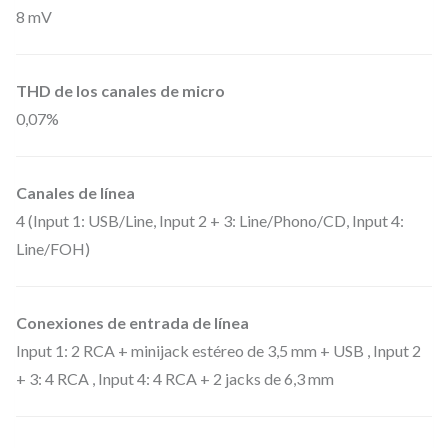
d
8 mV
e
a
l
THD de los canales de micro
0,07%
p
a
r
Canales de línea
a
4 (Input 1: USB/Line, Input 2 + 3: Line/Phono/CD, Input 4:
i
Line/FOH)
n
s
Conexiones de entrada de línea
t
Input 1: 2 RCA + minijack estéreo de 3,5 mm + USB , Input 2
a
+ 3: 4 RCA , Input 4: 4 RCA + 2 jacks de 6,3 mm
l
a