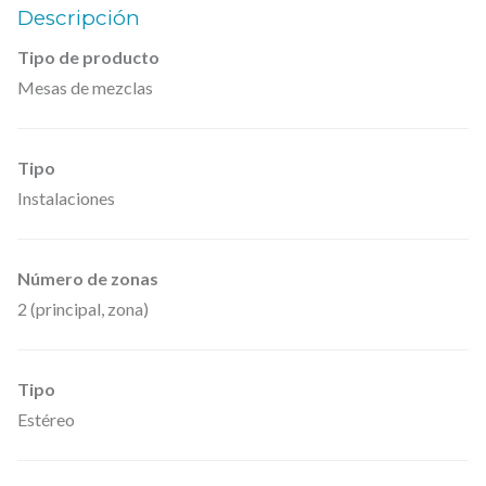
€
Descripción
.
e
Tipo de producto
s
Mesas de mezclas
a
d
e
Tipo
m
Instalaciones
e
z
Número de zonas
c
2 (principal, zona)
l
a
s
Tipo
a
Estéreo
n
a