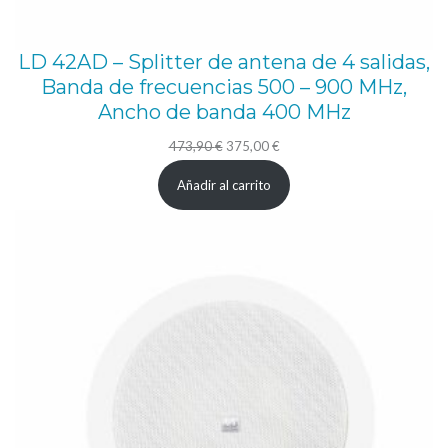
LD 42AD – Splitter de antena de 4 salidas,
Banda de frecuencias 500 – 900 MHz,
Ancho de banda 400 MHz
El
El
473,90
€
375,00
€
precio
precio
Añadir al carrito
original
actual
era:
es:
473,90 €.
375,00 €.