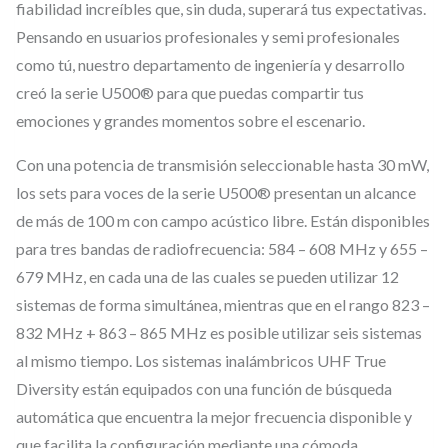
e
fiabilidad increíbles que, sin duda, superará tus expectativas.
m
Pensando en usuarios profesionales y semi profesionales
a
como tú, nuestro departamento de ingeniería y desarrollo
creó la serie U500® para que puedas compartir tus
d
emociones y grandes momentos sobre el escenario.
e
M
Con una potencia de transmisión seleccionable hasta 30 mW,
i
los sets para voces de la serie U500® presentan un alcance
c
de más de 100 m con campo acústico libre. Están disponibles
r
para tres bandas de radiofrecuencia: 584 – 608 MHz y 655 –
ó
679 MHz, en cada una de las cuales se pueden utilizar 12
f
sistemas de forma simultánea, mientras que en el rango 823 –
832 MHz + 863 – 865 MHz es posible utilizar seis sistemas
o
al mismo tiempo. Los sistemas inalámbricos UHF True
n
Diversity están equipados con una función de búsqueda
o
automática que encuentra la mejor frecuencia disponible y
i
que facilita la configuración mediante una cómoda