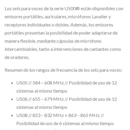
i
Los sets para voces de la serie U500® están disponibles con
v
emisores portátiles, auriculares, micrófonos Lavalier y
e
receptores individuales o dobles. Además, los emisores
r
portátiles presentan la posibilidad de poder adaptarse de
s
manera flexible, mediante cápsulas de micrófono
i
intercambiables, tanto a intervenciones de cantantes como
t
de oradores.
y
Resumen de los rangos de frecuencia de los sets para voces:
,
c
U505 // 584 – 608 MHz // Posibilidad de uso de 12
o
sistemas al mismo tiempo
n
U506 // 655 – 679 MHz // Posibilidad de uso de 12
M
sistemas al mismo tiempo
U508 // 823 – 832 MHz + 863 – 865 MHz //
i
Posibilidad de uso de 6 sistemas al mismo tiempo
c