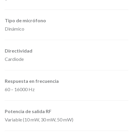
a
s
Tipo de micrófono
d
Dinámico
e
r
Directividad
a
Cardiode
d
i
o
Respuesta en frecuencia
1
60 – 16000 Hz
7
8
Potencia de salida RF
5
Variable (10 mW, 30 mW, 50 mW)
–
1