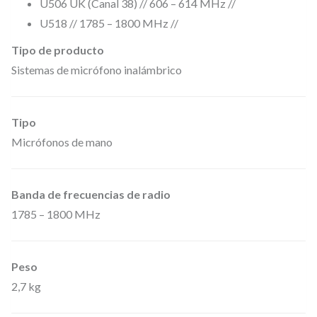
U506 UK (Canal 38) // 606 – 614 MHz //
r
U518 // 1785 – 1800 MHz //
ó
f
Tipo de producto
Sistemas de micrófono inalámbrico
o
n
o
Tipo
d
Micrófonos de mano
e
M
Banda de frecuencias de radio
a
1785 – 1800 MHz
n
o
d
Peso
i
2,7 kg
n