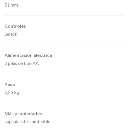
51 mm
e
U
5
Controles
0
Select
0
c
Alimentación eléctrica
a
2 pilas de tipo AA
n
t
Peso
i
0,25 kg
d
a
d
Más propiedades
cápsula intercambiable