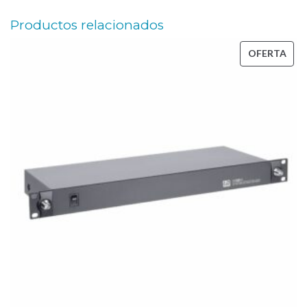
Productos relacionados
PRO
OFERTA
EN
OFE