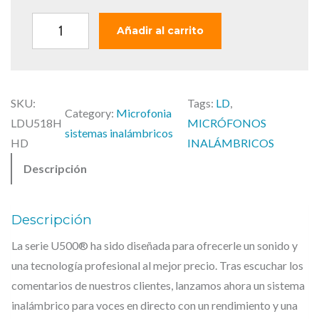
r
3
a
9
L
Añadir al carrito
:
1
D
4
,
U
3
0
5
1
0
SKU:
Tags:
LD
, 
1
Category:
Microfonia
,
LDU518H
MICRÓFONOS
8
sistemas inalámbricos
9
€
HD
INALÁMBRICOS
H
0
.
Descripción
H
D
€
–
.
Descripción
S
La serie U500® ha sido diseñada para ofrecerle un sonido y
i
una tecnología profesional al mejor precio. Tras escuchar los
s
comentarios de nuestros clientes, lanzamos ahora un sistema
t
inalámbrico para voces en directo con un rendimiento y una