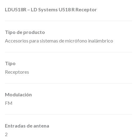
á
LDU518R – LD Systems U518 R Receptor
m
i
c
Tipo de producto
o
Accesorios para sistemas de micrófono inalámbrico
d
i
Tipo
r
Receptores
e
c
Modulación
t
FM
i
v
i
Entradas de antena
d
2