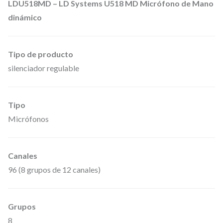
LDU518MD – LD Systems U518 MD Micrófono de Mano
a
dinámico
n
d
Tipo de producto
a
silenciador regulable
d
e
f
Tipo
r
Micrófonos
e
c
Canales
u
96 (8 grupos de 12 canales)
e
n
c
Grupos
i
8