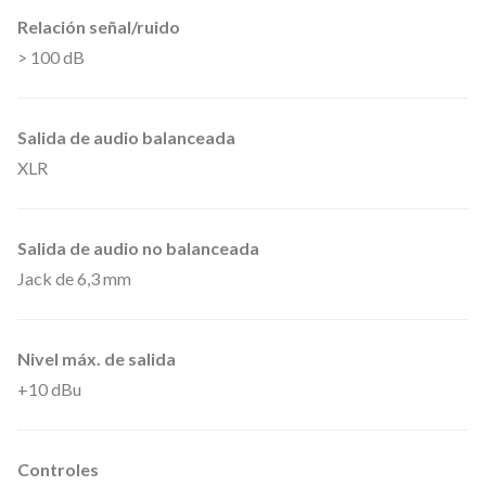
u
Relación señal/ruido
l
> 100 dB
a
i
Salida de audio balanceada
n
XLR
t
e
r
Salida de audio no balanceada
c
Jack de 6,3 mm
a
m
Nivel máx. de salida
b
+10 dBu
i
a
Controles
b