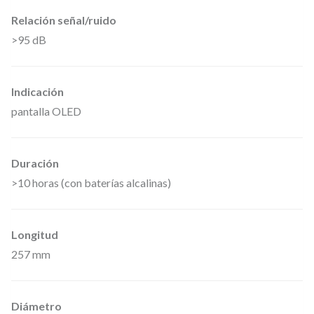
8
Relación señal/ruido
0
>95 dB
0
M
Indicación
H
pantalla OLED
z
,
Duración
d
>10 horas (con baterías alcalinas)
e
l
a
Longitud
s
257 mm
e
r
Diámetro
i