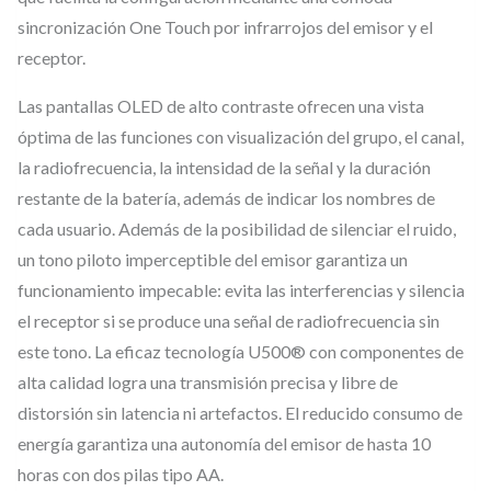
n
sincronización One Touch por infrarrojos del emisor y el
a
receptor.
l
á
Las pantallas OLED de alto contraste ofrecen una vista
óptima de las funciones con visualización del grupo, el canal,
m
la radiofrecuencia, la intensidad de la señal y la duración
b
restante de la batería, además de indicar los nombres de
r
cada usuario. Además de la posibilidad de silenciar el ruido,
i
un tono piloto imperceptible del emisor garantiza un
c
funcionamiento impecable: evita las interferencias y silencia
o
el receptor si se produce una señal de radiofrecuencia sin
T
este tono. La eficaz tecnología U500® con componentes de
r
alta calidad logra una transmisión precisa y libre de
u
distorsión sin latencia ni artefactos. El reducido consumo de
e
energía garantiza una autonomía del emisor de hasta 10
D
horas con dos pilas tipo AA.