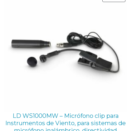
EN
OFE
LD WS1000MW – Micrófono clip para
Instrumentos de Viento, para sistemas de
micrófono inalámbrico, directividad