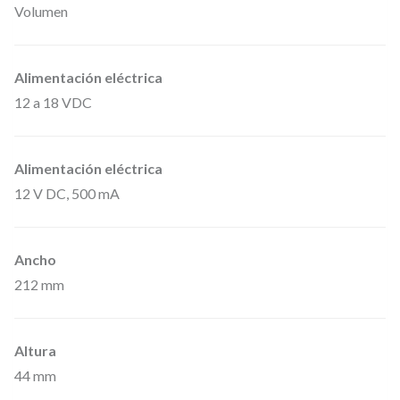
Volumen
l
e
,
Alimentación eléctrica
c
12 a 18 VDC
o
n
Alimentación eléctrica
r
12 V DC, 500 mA
e
c
e
Ancho
p
212 mm
t
o
Altura
r
44 mm
d