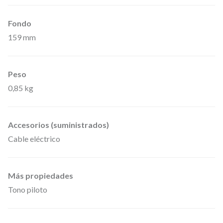
e
Fondo
m
159 mm
o
d
u
Peso
l
0,85 kg
a
c
Accesorios (suministrados)
i
Cable eléctrico
ó
n
F
Más propiedades
M
Tono piloto
,
B