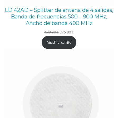
LD 42AD – Splitter de antena de 4 salidas,
Banda de frecuencias 500 – 900 MHz,
Ancho de banda 400 MHz
El
El
473,90
€
375,00
€
precio
precio
Añadir al carrito
original
actual
era:
es:
473,90 €.
375,00 €.