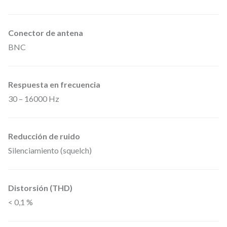
a
d
Conector de antena
c
BNC
a
r
d
Respuesta en frecuencia
i
30 – 16000 Hz
o
d
Reducción de ruido
e
Silenciamiento (squelch)
y
c
Distorsión (THD)
a
< 0,1 %
p
s