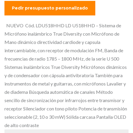
l
l
p
p
r
r
e
e
NUEVO Cód. LDU518HHD LD U518HHD – Sistema de
c
c
Micrófono inalámbrico True Diversity con Micrófono de
i
i
Mano dinámico directividad cardiode y capsula
o
o
intercambiable, con receptor de modulación FM, Banda de
o
a
frecuencias de radio 1785 – 1800 MHz, de la serie U 500
r
c
Sistemas inalámbricos True Diversity Micrófonos dinámicos
i
t
y de condensador con cápsula antivibratoria También para
g
u
instrumentos de metal y guitarras, con micrófonos Lavalier y
i
a
de diadema Búsqueda automática de canales Método
n
l
sencillo de sincronización por infrarrojos entre transmisor y
a
e
receptor Silenciador con tono piloto Potencia de transmisión
l
s
seleccionable (2, 10 o 30 mW) Sólida carcasa Pantalla OLED
e
:
de alto contraste