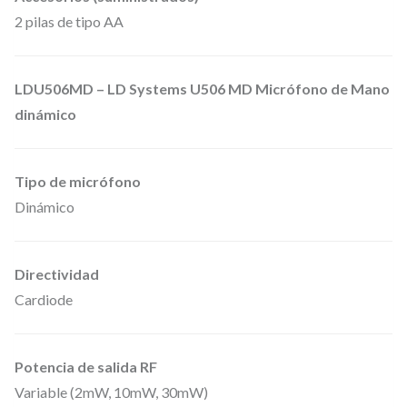
c
2 pilas de tipo AA
a
n
LDU506MD – LD Systems U506 MD Micrófono de Mano
t
dinámico
i
d
a
Tipo de micrófono
d
Dinámico
Directividad
Cardiode
Potencia de salida RF
Variable (2mW, 10mW, 30mW)