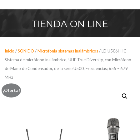
Saltar
al
contenido
TIENDA
ON LINE
Inicio
/
SONIDO
/
Microfonia sistemas inalámbricos
/ LD U506HHC –
Sistema de micrófono inalámbrico, UHF True Diversity, con Micrófono
de Mano de Condensador, de la serie U500, Frecuencias; 655 – 679
MHz
¡Oferta!