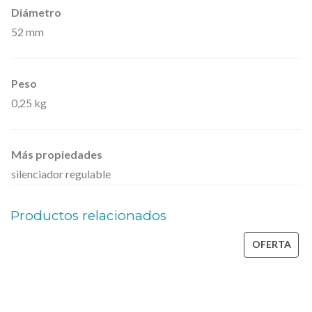
Diámetro
52 mm
Peso
0,25 kg
Más propiedades
silenciador regulable
Productos relacionados
PRO
OFERTA
EN
OFE