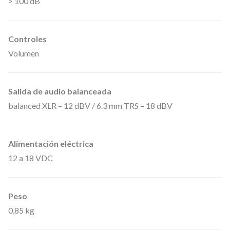
> 100 dB
r
i
e
Controles
U
Volumen
5
0
Salida de audio balanceada
0
balanced XLR – 12 dBV / 6.3 mm TRS – 18 dBV
,
F
Alimentación eléctrica
r
12 a 18 VDC
e
c
u
Peso
e
0,85 kg
n