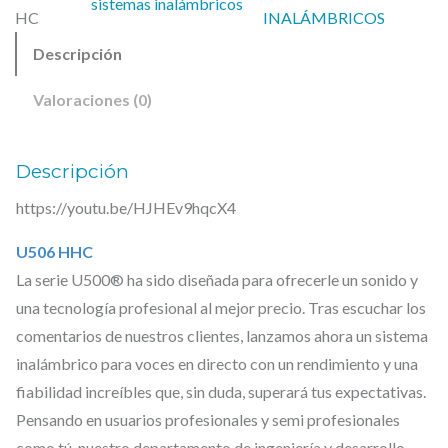
sistemas inalámbricos
6
0
HC
INALÁMBRICOS
H
,
Descripción
H
9
€
C
0
.
Valoraciones (0)
–
€
S
Descripción
.
i
https://youtu.be/HJHEv9hqcX4
s
t
U506 HHC
e
La serie U500® ha sido diseñada para ofrecerle un sonido y
m
una tecnología profesional al mejor precio. Tras escuchar los
a
comentarios de nuestros clientes, lanzamos ahora un sistema
d
inalámbrico para voces en directo con un rendimiento y una
e
fiabilidad increíbles que, sin duda, superará tus expectativas.
m
Pensando en usuarios profesionales y semi profesionales
como tú, nuestro departamento de ingeniería y desarrollo