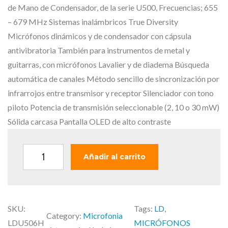
i
i
de Mano de Condensador, de la serie U500, Frecuencias; 655
o
o
– 679 MHz Sistemas inalámbricos True Diversity
o
a
Micrófonos dinámicos y de condensador con cápsula
r
c
antivibratoria También para instrumentos de metal y
i
t
guitarras, con micrófonos Lavalier y de diadema Búsqueda
g
u
automática de canales Método sencillo de sincronización por
i
a
infrarrojos entre transmisor y receptor Silenciador con tono
n
l
piloto Potencia de transmisión seleccionable (2, 10 o 30 mW)
a
e
Sólida carcasa Pantalla OLED de alto contraste
l
s
e
:
L
Añadir al carrito
r
4
D
a
0
U
:
9
5
4
,
SKU:
Tags:
LD
, 
0
Category:
Microfonia
5
0
LDU506H
MICRÓFONOS
6