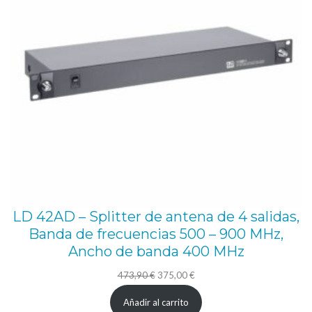
LD 42AD – Splitter de antena de 4 salidas,
Banda de frecuencias 500 – 900 MHz,
Ancho de banda 400 MHz
El
El
473,90
€
375,00
€
precio
precio
Añadir al carrito