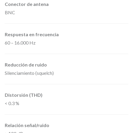
d
Conector de antena
e
BNC
n
s
Respuesta en frecuencia
a
60 – 16.000 Hz
d
o
Reducción de ruido
r
Silenciamiento (squelch)
,
d
e
Distorsión (THD)
l
< 0.3 %
a
s
Relación señal/ruido
e