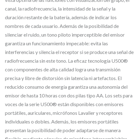
r
canal, la radiofrecuencia, la intensidad de la señal y la
i
duración restante de la batería, además de indicar los
c
nombres de cada usuario. Además de la posibilidad de
o
silenciar el ruido, un tono piloto imperceptible del emisor
,
garantiza un funcionamiento impecable: evita las
U
interferencias y silencia el receptor si se produce una señal de
H
radiofrecuencia sin este tono. La eficaz tecnología U500®
F
con componentes de alta calidad logra una transmisión
T
precisa y libre de distorsión sin latencia ni artefactos. El
r
reducido consumo de energía garantiza una autonomía del
u
emisor de hasta 10 horas con dos pilas tipo AA. Los sets para
e
voces de la serie U500® están disponibles con emisores
D
portátiles, auriculares, micrófonos Lavalier y receptores
individuales o dobles. Además, los emisores portátiles
i
presentan la posibilidad de poder adaptarse de manera
v
flexible, mediante cápsulas de micrófono intercambiables,