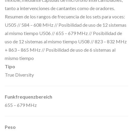
e
tanto a intervenciones de cantantes como de oradores.
r
Resumen de los rangos de frecuencia de los sets para voces:
s
U505 // 584 – 608 MHz // Posibilidad de uso de 12 sistemas
i
al mismo tiempo U506 // 655 – 679 MHz // Posibilidad de
t
uso de 12 sistemas al mismo tiempo U508 // 823 – 832 MHz
y
+ 863 – 865 MHz // Posibilidad de uso de 6 sistemas al
,
mismo tiempo
c
Tipo
o
True Diversity
n
M
Funkfrequenzbereich
i
655 – 679 MHz
c
r
ó
Peso