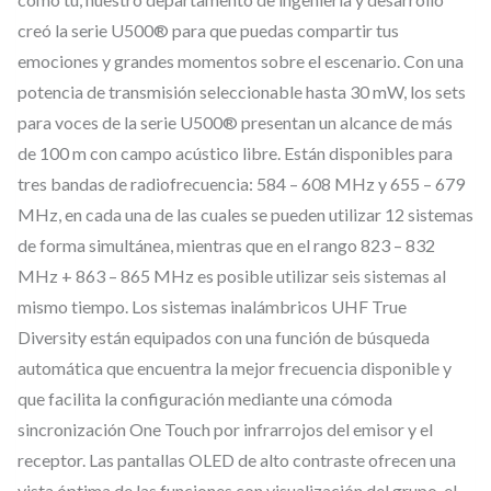
i
creó la serie U500® para que puedas compartir tus
c
emociones y grandes momentos sobre el escenario. Con una
r
potencia de transmisión seleccionable hasta 30 mW, los sets
ó
para voces de la serie U500® presentan un alcance de más
f
de 100 m con campo acústico libre. Están disponibles para
o
tres bandas de radiofrecuencia: 584 – 608 MHz y 655 – 679
n
MHz, en cada una de las cuales se pueden utilizar 12 sistemas
o
de forma simultánea, mientras que en el rango 823 – 832
i
MHz + 863 – 865 MHz es posible utilizar seis sistemas al
n
mismo tiempo. Los sistemas inalámbricos UHF True
a
Diversity están equipados con una función de búsqueda
l
automática que encuentra la mejor frecuencia disponible y
á
que facilita la configuración mediante una cómoda
m
sincronización One Touch por infrarrojos del emisor y el
receptor. Las pantallas OLED de alto contraste ofrecen una
b
vista óptima de las funciones con visualización del grupo, el