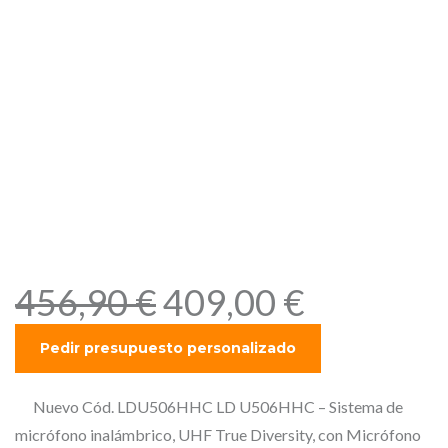
LD U506HHC – Sistema de
micrófono inalámbrico,
UHF True Diversity, con
Micrófono de Mano de
Condensador, de la serie
U500, Frecuencias; 655 –
679 MHz
E
E
456,90
€
409,00
€
l
l
p
p
r
r
e
e
Nuevo Cód. LDU506HHC LD U506HHC – Sistema de
c
c
micrófono inalámbrico, UHF True Diversity, con Micrófono