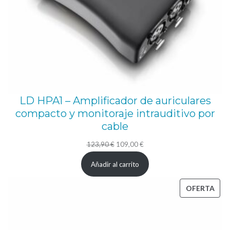
LD HPA1 – Amplificador de auriculares
compacto y monitoraje intrauditivo por
cable
El
El
123,90
€
109,00
€
precio
precio
Añadir al carrito
original
actual
era:
es:
PRO
OFERTA
123,90 €.
109,00 €.
EN
OFE