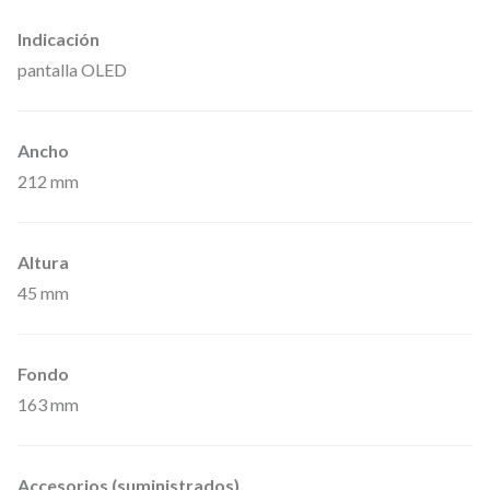
c
Indicación
i
pantalla OLED
a
s
;
Ancho
6
212 mm
5
5
Altura
–
45 mm
6
7
Fondo
9
163 mm
M
H
z
Accesorios (suministrados)