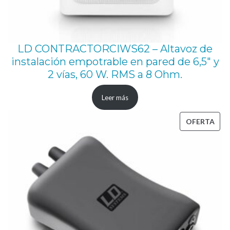
LD CONTRACTORCIWS62 – Altavoz de
instalación empotrable en pared de 6,5″ y
2 vías, 60 W. RMS a 8 Ohm.
Leer más
PRO
OFERTA
EN
OFE