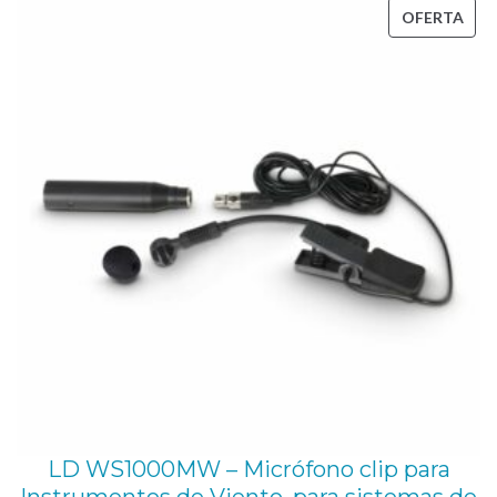
PRO
OFERTA
EN
OFE
LD WS1000MW – Micrófono clip para