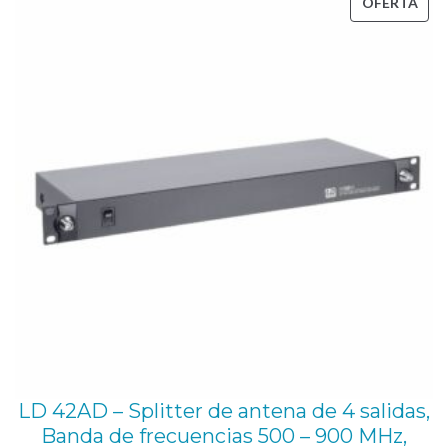
PRO
OFERTA
o
EN
6
OFE
5
5
-
6
7
9
M
H
z
c
a
n
LD 42AD – Splitter de antena de 4 salidas,
Banda de frecuencias 500 – 900 MHz,
t