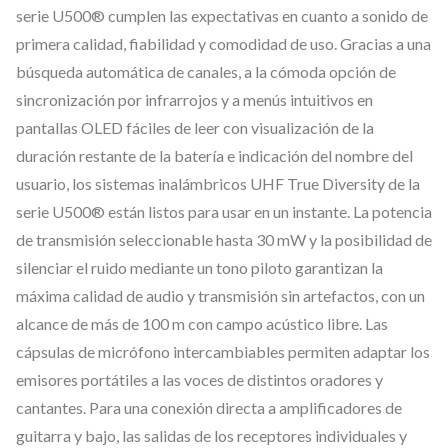
c
serie U500® cumplen las expectativas en cuanto a sonido de
a
primera calidad, fiabilidad y comodidad de uso. Gracias a una
p
búsqueda automática de canales, a la cómoda opción de
a
sincronización por infrarrojos y a menús intuitivos en
r
pantallas OLED fáciles de leer con visualización de la
a
duración restante de la batería e indicación del nombre del
s
usuario, los sistemas inalámbricos UHF True Diversity de la
serie U500® están listos para usar en un instante. La potencia
i
de transmisión seleccionable hasta 30 mW y la posibilidad de
s
silenciar el ruido mediante un tono piloto garantizan la
t
máxima calidad de audio y transmisión sin artefactos, con un
e
alcance de más de 100 m con campo acústico libre. Las
m
cápsulas de micrófono intercambiables permiten adaptar los
a
emisores portátiles a las voces de distintos oradores y
d
cantantes. Para una conexión directa a amplificadores de
e
guitarra y bajo, las salidas de los receptores individuales y