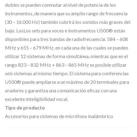
m
dobles se pueden conmutar al nivel de potencia de los
i
instrumentos, de manera que su amplio rango de frecuencia
c
(30 – 16.000 Hz) también cubrirá los sonidos más graves del
r
bajo. LosLos sets para voces e instrumentos U500® están
ó
disponibles para tres bandas de radiofrecuencia: 584 – 608
f
MHz y 655 – 679 MHz, en cada una de las cuales se pueden
utilizar 12 sistemas de forma simultánea, mientras que en el
o
rango 823 – 832 MHz + 863 – 865 MHz es posible utilizar
n
seis sistemas al mismo tiempo. El sistema para conferencias
o
U500® puede ampliarse a un máximo de 20 terminales para
i
oradores y garantiza una comunicación eficaz con una
n
excelente inteligibilidad vocal.
a
Tipo de producto
l
Accesorios para sistemas de micrófono inalámbrico
á
m