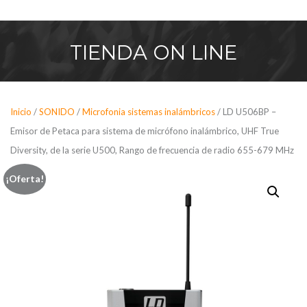
Saltar
al
contenido
TIENDA
ON LINE
Inicio
/
SONIDO
/
Microfonia sistemas inalámbricos
/ LD U506BP –
Emisor de Petaca para sistema de micrófono inalámbrico, UHF True
Diversity, de la serie U500, Rango de frecuencia de radio 655-679 MHz
¡Oferta!