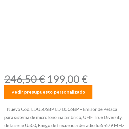
LD U506BP – Emisor de
Petaca para sistema de
micrófono inalámbrico,
UHF True Diversity, de la
serie U500, Rango de
frecuencia de radio 655-679
MHz
E
E
246,50
€
199,00
€
l
l
p
p
r
r
e
e
Nuevo Cód. LDU506BP LD U506BP – Emisor de Petaca
c
c
para sistema de micrófono inalámbrico, UHF True Diversity,
i
i
de la serie U500, Rango de frecuencia de radio 655-679 MHz