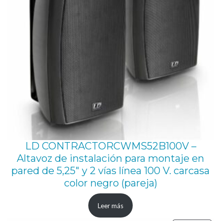
LD CONTRACTORCWMS52B100V –
Altavoz de instalación para montaje en
pared de 5,25″ y 2 vías línea 100 V. carcasa
color negro (pareja)
Leer más