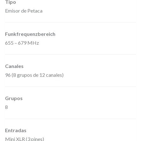
Tipo
b
Emisor de Petaca
r
i
c
Funkfrequenzbereich
o
655 – 679 MHz
,
U
Canales
H
96 (8 grupos de 12 canales)
F
T
r
Grupos
u
8
e
D
Entradas
i
Mini XLR (3 pines)