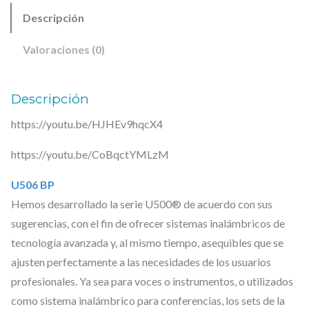
B
,
Descripción
P
5
€
–
0
.
Valoraciones (0)
E
€
m
Descripción
.
i
https://youtu.be/HJHEv9hqcX4
s
o
https://youtu.be/CoBqctYMLzM
r
U506 BP
d
Hemos desarrollado la serie U500® de acuerdo con sus
e
sugerencias, con el fin de ofrecer sistemas inalámbricos de
P
tecnología avanzada y, al mismo tiempo, asequibles que se
e
ajusten perfectamente a las necesidades de los usuarios
t
profesionales. Ya sea para voces o instrumentos, o utilizados
a
como sistema inalámbrico para conferencias, los sets de la