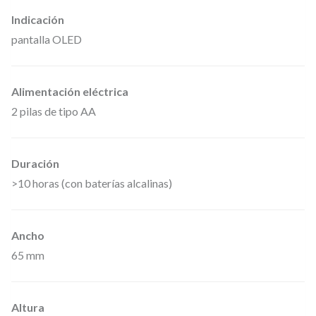
i
Indicación
e
pantalla OLED
U
5
Alimentación eléctrica
0
2 pilas de tipo AA
0
,
R
Duración
a
>10 horas (con baterías alcalinas)
n
g
Ancho
o
65 mm
d
e
f
Altura