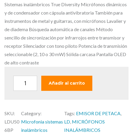
o
o
Sistemas inalámbricos True Diversity Micrófonos dinámicos
o
a
y de condensador con cápsula antivibratoria También para
r
c
instrumentos de metal y guitarras, con micrófonos Lavalier y
i
t
de diadema Búsqueda automática de canales Método
g
u
sencillo de sincronización por infrarrojos entre transmisor y
i
a
receptor Silenciador con tono piloto Potencia de transmisión
n
l
seleccionable (2, 10 o 30 mW) Sólida carcasa Pantalla OLED
a
e
de alto contraste
l
s
e
:
L
Añadir al carrito
r
1
D
a
9
U
:
9
5
2
,
SKU:
Category:
Tags:
EMISOR DE PETACA
, 
0
4
0
LDU50
Microfonia sistemas
LD
, 
MICRÓFONOS
6
6
0
6BP
inalámbricos
INALÁMBRICOS