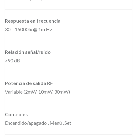
v
e
Respuesta en frecuencia
r
30 – 16000lx @ 1m Hz
s
i
t
Relación señal/ruido
y
>90 dB
,
d
Potencia de salida RF
e
Variable (2mW, 10mW, 30mW)
l
a
s
Controles
e
Encendido/apagado , Menú , Set
r