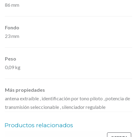
r
86 mm
e
c
Fondo
u
23 mm
e
n
Peso
c
0,09 kg
i
a
d
Más propiedades
e
antena extraíble , identificación por tono piloto , potencia de
r
transmisión seleccionable , silenciador regulable
a
d
Productos relacionados
i