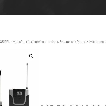
05 BPL – Micrófono inalámbrico de solapa, Sistema con Petaca y Micrófono L
LD U305 BP
inalámbrico
Sistema con
Micrófono L