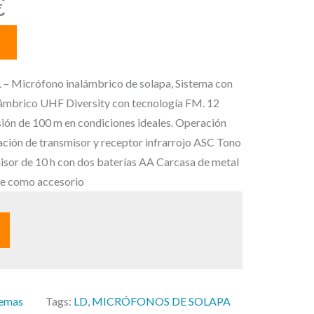
E
€
l
p
r
e
icrófono inalámbrico de solapa, Sistema con
c
lámbrico UHF Diversity con tecnología FM. 12
i
ión de 100 m en condiciones ideales. Operación
o
zación de transmisor y receptor infrarrojo ASC Tono
a
isor de 10 h con dos baterías AA Carcasa de metal
c
ble como accesorio
t
u
a
l
e
s
temas
Tags:
LD
, 
MICRÓFONOS DE SOLAPA