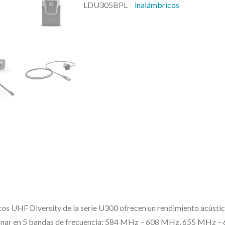
e
LDU305BPL
inalámbricos
5
r
B
a
P
:
2
L
4
–
5
M
,
i
5
c
0
r
ó
€
f
.
o
n
o
cos UHF Diversity de la serie U300 ofrecen un rendimiento acústi
i
uncionar en 5 bandas de frecuencia: 584 MHz – 608 MHz, 655 MH