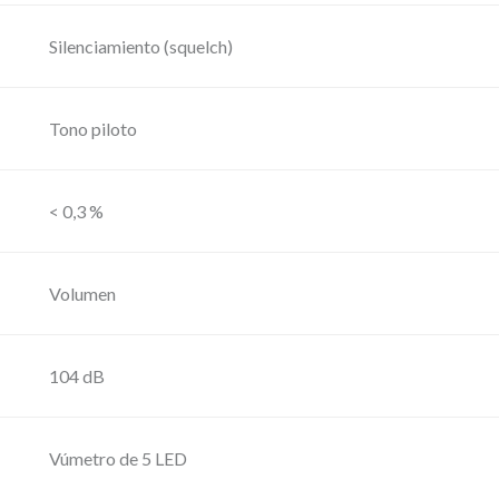
L
Silenciamiento (squelch)
a
v
Tono piloto
a
l
i
< 0,3 %
e
r
Volumen
c
a
n
104 dB
t
i
Vúmetro de 5 LED
d
a