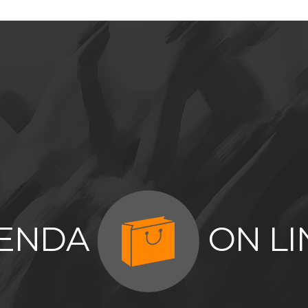
IENDA
ON LI