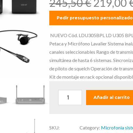
E
245,50
€
219,00
l
p
r
e
NUEVO Cód. LDU305BPL LD U305 BPL – M
c
Petaca y Micrófono Lavalier Sistema ina
i
canales seleccionables Rango de transmis
o
simultánea de hasta 6 sistemas. Sincroni
o
de piloto de squelch Operación de transm
r
Kit de montaje en rack opcional disponi
i
g
L
Añadir al carrito
i
D
n
U
a
3
l
SKU:
Category:
Microfonia sis
0