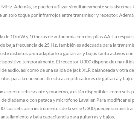
n
 Además, se pueden utilizar simultáneamente seis sistemas U30
un solo toque por infrarrojos entre transmisor y receptor. Además,
a
l
á
da de 10 mW y 10 horas de autonomía con dos pilas AA. La respue
m
 de baja frecuencia de 25 Hz, también es adecuada para la transmis
b
ajuste distintos para adaptarlo a guitarras y bajos tanto activos co
r
 dispositivo temporalmente. El receptor U300 dispone de una nítida 
i
l de audio, así como de una salida de jack XLR balanceada y otra d
c
ntos para la conexión directa a amplificadores de guitarra y bajo.
o
 un aspecto refrescante y moderno, y están disponibles como sets
d
 de diadema o con petaca y micrófono Lavalier. Para modificar el
e
U500. Los sets para instrumentos de la serie U300 pueden suministr
s
antallamiento y baja capacitancia para guitarras y bajos.
o
l