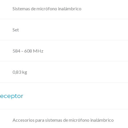
a
Sistemas de micrófono inalámbrico
p
a
Set
,
S
i
584 – 608 MHz
s
t
0,83 kg
e
m
a
eceptor
c
o
n
Accesorios para sistemas de micrófono inalámbrico
P