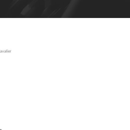
avalier
L – Micrófono
 de solapa,
 Petaca y
avalier