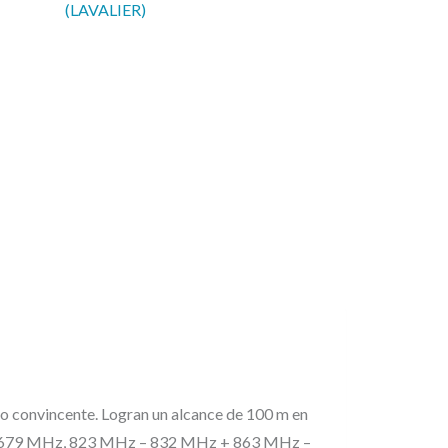
:
(LAVALIER)
2
1
9
,
0
0
€
.
co convincente. Logran un alcance de 100 m en
z – 679 MHz, 823 MHz – 832 MHz + 863 MHz –