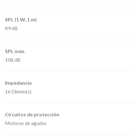
b
l
a
SPL (1 W, 1 m)
n
89 dB
c
o
SPL máx.
(
108 dB
p
a
Impedancia
r
16 Ohmio(s)
)
c
a
Circuitos de protección
n
Motores de agudos
t