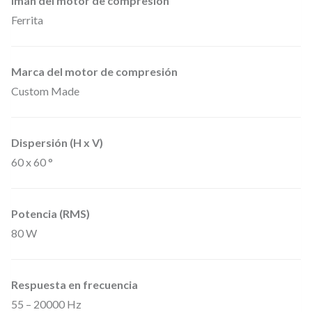
Imán del motor de compresión
"
Ferrita
p
a
Marca del motor de compresión
s
Custom Made
i
v
Dispersión (H x V)
a
60 x 60 °
e
n
c
Potencia (RMS)
o
80 W
l
o
Respuesta en frecuencia
r
55 – 20000 Hz