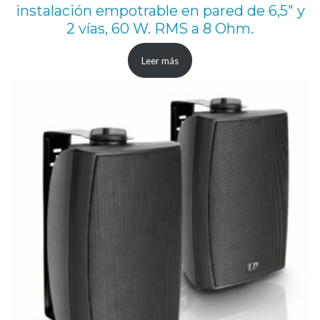
instalación empotrable en pared de 6,5″ y
2 vías, 60 W. RMS a 8 Ohm.
Leer más