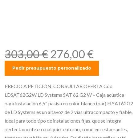
LD SAT62G2W – Caja
acústica para instalación
6,5″ pasiva en color blanco
(par)
E
E
303,00
€
276,00
€
l
l
p
p
r
r
e
e
PRECIO A PETICIÓN, CONSULTAR OFERTA Cód.
c
c
LDSAT62G2W LD Systems SAT 62 G2 W – Caja acústica
i
i
para instalación 6,5″ pasiva en color blanco (par) El SAT62G2
o
o
de LD Systems es un altavoz de 2 vías ultracompacto y fiable,
o
a
ideal para todo tipo de instalaciones fijas, que se integra
r
c
perfectamente en cualquier entorno, como en restaurantes,
tiendas y también en viviendas. De diseño bass reflex, está