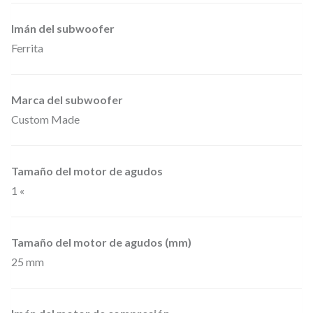
a
Imán del subwoofer
i
Ferrita
n
s
Marca del subwoofer
t
Custom Made
a
l
a
Tamaño del motor de agudos
c
1 «
i
ó
Tamaño del motor de agudos (mm)
n
25 mm
6
,
5