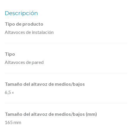
€
C
Descripción
.
a
Tipo de producto
j
Altavoces de instalación
a
a
c
Tipo
ú
Altavoces de pared
s
t
Tamaño del altavoz de medios/bajos
i
6,5 «
c
a
p
Tamaño del altavoz de medios/bajos (mm)
a
165 mm
r