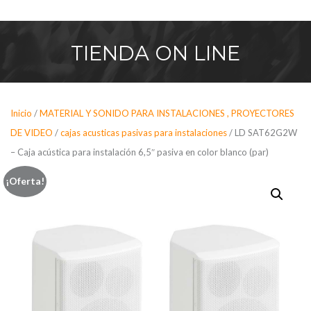
Saltar
al
contenido
TIENDA
ON LINE
Inicio
/
MATERIAL Y SONIDO PARA INSTALACIONES , PROYECTORES
DE VIDEO
/
cajas acusticas pasivas para instalaciones
/ LD SAT62G2W
– Caja acústica para instalación 6,5″ pasiva en color blanco (par)
¡Oferta!