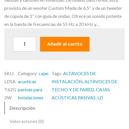
i
t
g
u
provisto de un woofer Custom Made de 6,5″ y de un tweeter
i
a
de cúpula de 1″ con guía de ondas. Ofrece un sonido potente
n
l
en la banda de frecuencias de 55 Hz a 20 kHz y…
a
e
l
s
L
Añadir al carrito
e
:
D
r
2
S
a
7
A
:
6
SKU:
Category:
cajas
Tags:
ALTAVOCES DE
T
3
,
LDSA
acusticas
INSTALACIÓN
, 
ALTAVOCES DE
6
0
0
T62G
pasivas para
TECHO Y DE PARED
, 
CAJAS
2
3
0
2W
instalaciones
ACÚSTICAS PASIVAS
, 
LD
G
,
Descripción
2
0
€
W
0
.
Valoraciones (0)
–