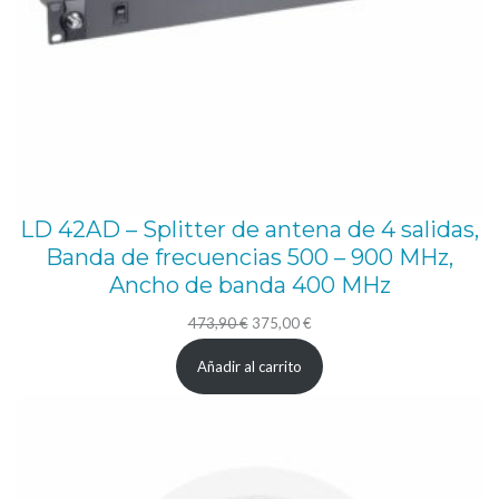
LD 42AD – Splitter de antena de 4 salidas,
Banda de frecuencias 500 – 900 MHz,
Ancho de banda 400 MHz
El
El
473,90
€
375,00
€
precio
precio
Añadir al carrito
original
actual
era:
es:
473,90 €.
375,00 €.