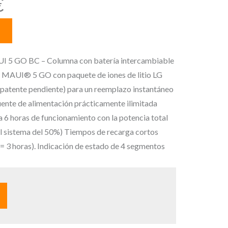
E
€
l
p
r
e
GO BC – Columna con batería intercambiable
c
MAUI® 5 GO con paquete de iones de litio LG
i
patente pendiente) para un reemplazo instantáneo
o
uente de alimentación prácticamente ilimitada
a
6 horas de funcionamiento con la potencia total
c
el sistema del 50%) Tiempos de recarga cortos
t
 = 3 horas). Indicación de estado de 4 segmentos
u
a
l
e
s