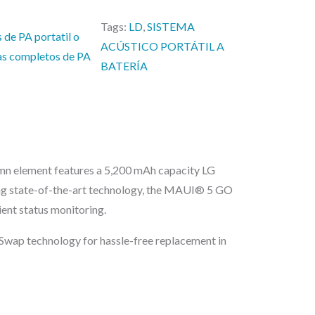
:
2
Tags:
LD
, 
SISTEMA
 de PA portatil o
2
ACÚSTICO PORTÁTIL A
as completos de PA
9
BATERÍA
,
0
0
€
mn element features a 5,200 mAh capacity LG
.
zing state-of-the-art technology, the MAUI® 5 GO
ent status monitoring.
Swap technology for hassle-free replacement in