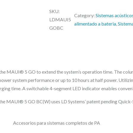
e
A
r
SKU:
U
Category:
Sistemas acústicos
a
LDMAUI5
I
alimentado a bateria
, 
Sistem
:
GOBC
5
2
G
4
6
O
,
B
5
C
 the MAUI® 5 GO to extend the system’s operation time. The colu
0
–
l power system performance or up to 10 hours at half power. Utili
C
arging time. A switchable 4-segment LED indicator enables conveni
€
o
.
y, the MAUI® 5 GO BC(W) uses LD Systems’ patent pending Quick-
l
u
m
Accesorios para sistemas completos de PA
n