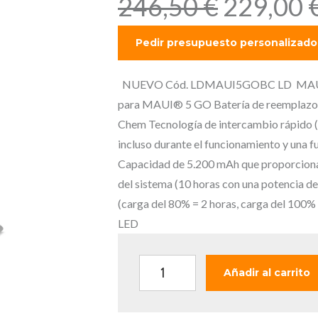
E
246,50
€
229,00
l
p
r
e
NUEVO Cód. LDMAUI5GOBC LD MAUI 5 
c
para MAUI® 5 GO Batería de reemplazo 
i
Chem Tecnología de intercambio rápido (
o
incluso durante el funcionamiento y una f
o
Capacidad de 5.200 mAh que proporciona 
r
del sistema (10 horas con una potencia d
i
(carga del 80% = 2 horas, carga del 100%
g
LED
i
n
L
Añadir al carrito
a
D
l
M