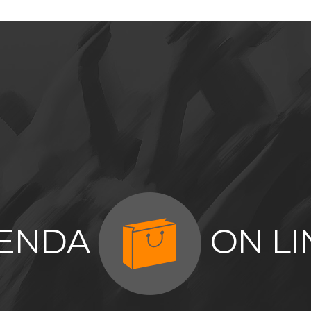
IENDA
ON LI