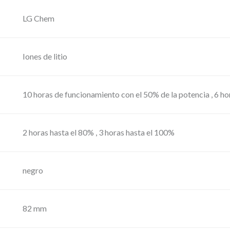
r
LG Chem
c
a
m
Iones de litio
b
i
10 horas de funcionamiento con el 50% de la potencia , 6 h
a
b
2 horas hasta el 80% , 3 horas hasta el 100%
l
e
p
negro
a
r
82 mm
a
M