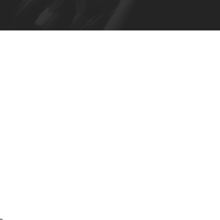
OBC –
n batería
ble para
O