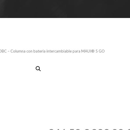
C – Columna con batería intercambiable para MAUI® 5 GO
LD MAUI5G
Columna co
intercambia
MAUI® 5 G