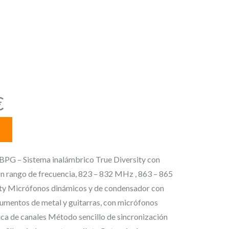
n rango de
 823 – 832 MHz
 MHz
E
€
l
p
r
e
 Sistema inalámbrico True Diversity con
c
n rango de frecuencia, 823 – 832 MHz , 863 – 865
i
ty Micrófonos dinámicos y de condensador con
o
rumentos de metal y guitarras, con micrófonos
a
ca de canales Método sencillo de sincronización