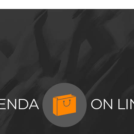
IENDA
ON LI