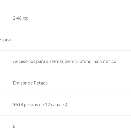
e
t
2,46 kg
a
c
a
etaca
y
c
Accesorios para sistemas de micrófono inalámbrico
a
b
l
Emisor de Petaca
e
p
96 (8 grupos de 12 canales)
a
r
a
8