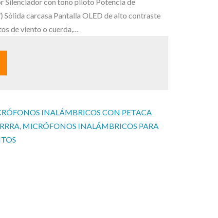
c
or Silenciador con tono piloto Potencia de
t
) Sólida carcasa Pantalla OLED de alto contraste
u
os de viento o cuerda,…
a
l
e
s
:
4
CRÓFONOS INALÁMBRICOS CON PETACA
0
ARRRA
, 
MICRÓFONOS INALÁMBRICOS PARA
5
NTOS
,
0
0
€