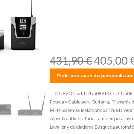
Transmisió
frecuencia,
, 863 – 865
E
431,90
€
405,00
l
p
r
e
NUEVO Cód. LDU508BPG LD U508 BPG –
c
Petaca y Cable para Guitarra, Transmisió
i
MHz Sistemas inalámbricos True Diversi
o
cápsula antivibratoria También para inst
o
Lavalier y de diadema Búsqueda automáti