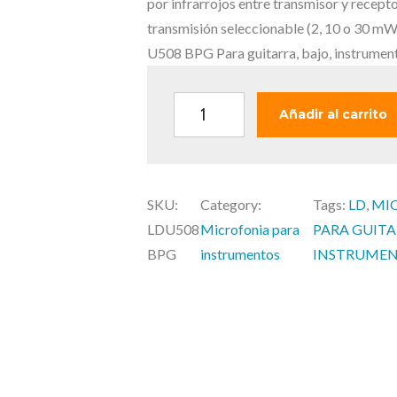
r
por infrarrojos entre transmisor y recept
i
transmisión seleccionable (2, 10 o 30 mW
g
U508 BPG Para guitarra, bajo, instrument
i
n
L
Añadir al carrito
a
D
l
U
e
5
r
SKU:
Category:
Tags:
LD
, 
MI
0
a
LDU508
Microfonia para
PARA GUIT
8
:
BPG
instrumentos
INSTRUME
B
4
P
3
1
G
,
–
9
S
i