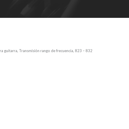
a guitarra, Transmisión rango de frecuencia, 823 – 832
 – Sistema de
inalámbrico
ity con petaca
 guitarra,