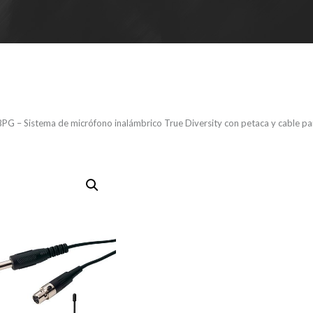
G – Sistema de micrófono inalámbrico True Diversity con petaca y cable par
LD U508BPG
micrófono 
True Divers
y cable para