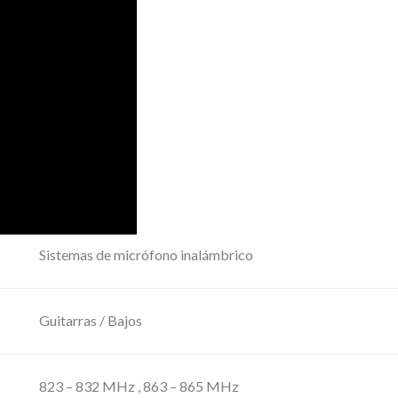
u
e
D
i
v
e
r
s
i
t
Sistemas de micrófono inalámbrico
y
c
Guitarras / Bajos
o
n
p
823 – 832 MHz , 863 – 865 MHz