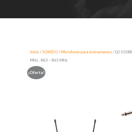
Inicio
/
SONIDO
/
Microfonia para instrumentos
/ LD U508BP
MHz , 863 – 865 MHz
¡Oferta!