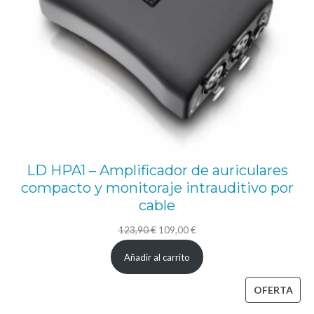
LD HPA1 – Amplificador de auriculares
compacto y monitoraje intrauditivo por
cable
El
El
123,90
€
109,00
€
precio
precio
Añadir al carrito
original
actual
era:
es:
PRO
OFERTA
123,90 €.
109,00 €.
EN