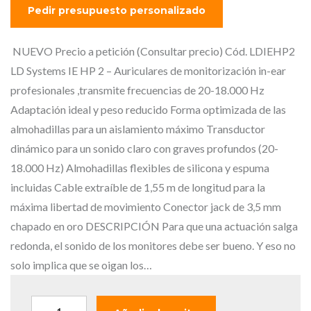
p
p
r
r
e
e
NUEVO Precio a petición (Consultar precio) Cód. LDIEHP2
c
c
LD Systems IE HP 2 – Auriculares de monitorización in-ear
i
i
profesionales ,transmite frecuencias de 20-18.000 Hz
o
o
Adaptación ideal y peso reducido Forma optimizada de las
o
a
almohadillas para un aislamiento máximo Transductor
r
c
dinámico para un sonido claro con graves profundos (20-
i
t
18.000 Hz) Almohadillas flexibles de silicona y espuma
g
u
incluidas Cable extraíble de 1,55 m de longitud para la
i
a
máxima libertad de movimiento Conector jack de 3,5 mm
n
l
chapado en oro DESCRIPCIÓN Para que una actuación salga
a
e
redonda, el sonido de los monitores debe ser bueno. Y eso no
l
s
solo implica que se oigan los…
e
:
r
9
L