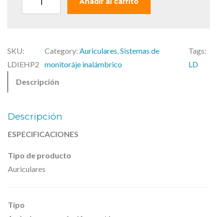
Añadir al carrito
a
9
D
:
,
S
1
0
y
2
0
SKU:
Category:
Auriculares
, 
Sistemas de
Tags:
s
2
LDIEHP2
monitoráje inalámbrico
LD
t
,
€
Descripción
e
0
.
m
0
s
Descripción
I
€
ESPECIFICACIONES
.
E
Tipo de producto
H
Auriculares
P
2
–
Tipo
A