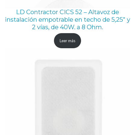
u
e
LD Contractor CICS 52 – Altavoz de
n
instalación empotrable en techo de 5,25″ y
2 vías, de 40W. a 8 Ohm.
c
i
Leer más
a
s
d
e
2
0
-
1
8
.