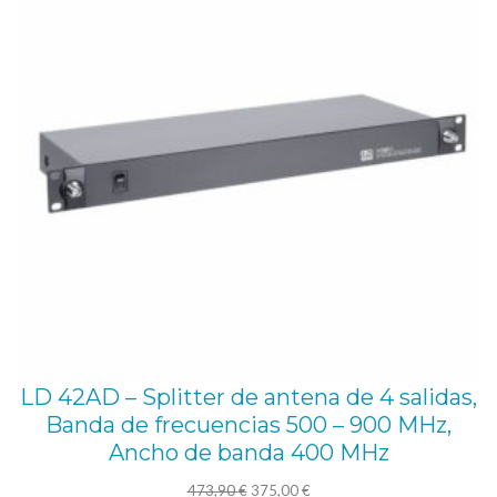
OFE
a
r
p
r
o
f
e
s
i
o
n
LD 42AD – Splitter de antena de 4 salidas,
a
Banda de frecuencias 500 – 900 MHz,
l
Ancho de banda 400 MHz
e
El
El
473,90
€
375,00
€