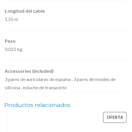
i
Longitud del cable
t
1,55 m
o
r
Peso
i
0,022 kg
z
a
c
Accessories (included)
i
3 pares de auriculares de espuma , 3 pares de moldes de
ó
silicona , estuche de transporte
n
Productos relacionados
i
n
PRO
OFERTA
-
EN
e