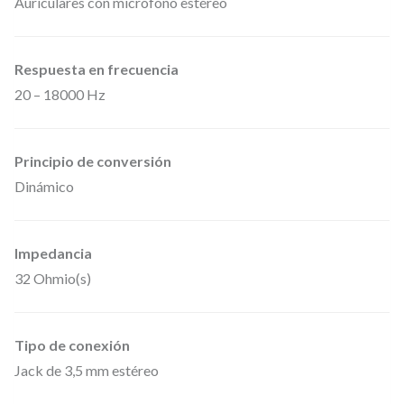
Auriculares con micrófono estéreo
u
r
Respuesta en frecuencia
i
20 – 18000 Hz
c
u
l
Principio de conversión
a
Dinámico
r
e
Impedancia
s
32 Ohmio(s)
d
e
Tipo de conexión
m
Jack de 3,5 mm estéreo
o
n