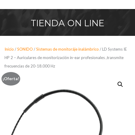
Saltar
al
contenido
TIENDA
ON LINE
Inicio
/
SONIDO
/
Sistemas de monitoráje inalámbrico
/ LD Systems IE
HP 2 – Auriculares de monitorización in-ear profesionales ,transmite
frecuencias de 20-18.000 Hz
¡Oferta!