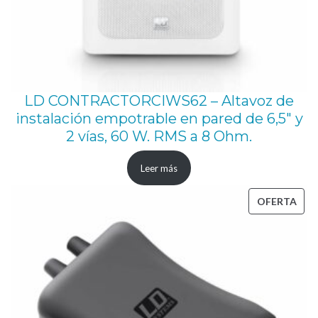
0
0
0
H
z
LD CONTRACTORCIWS62 – Altavoz de
c
instalación empotrable en pared de 6,5″ y
a
2 vías, 60 W. RMS a 8 Ohm.
n
Leer más
t
i
PRO
OFERTA
d
EN
a
OFE
d