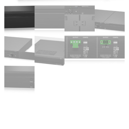
LAB.GRUPPEN CA1201-EU –
Amplificador etapa de