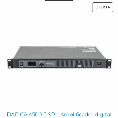
era:
es:
PRO
OFERTA
325,62 €.
268,60 €.
EN
OFE
DAP CA 4500 DSP – Amplificador digital