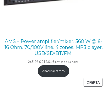
AMS – Power amplifier/mixer. 360 W @ 8-
16 Ohm. 70/100V line. 4 zones. MP3 player.
USB/SD/BT/FM.
El
El
265,29
€
219,01
€
Envíos de 4 a 7 días.
precio
precio
Añadir al carrito
original
actual
era:
es:
PRO
OFERTA
265,29 €.
219,01 €.
EN
OFE