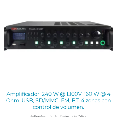
OFE
Amplificador. 240 W @ L100V, 160 W @ 4
Ohm. USB, SD/MMC, FM, BT. 4 zonas con
control de volumen.
El
El
405,79
€
335,54
€
Envíos de 4 a 7 días.