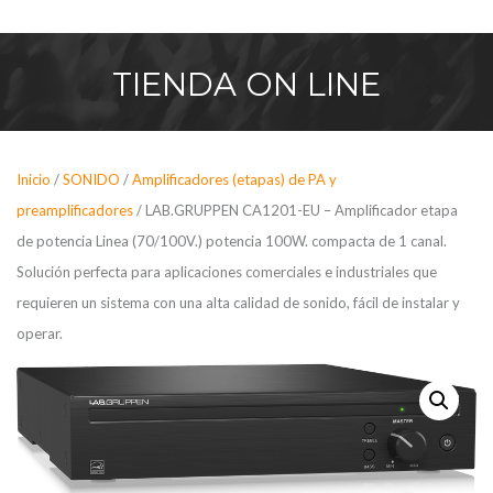
Saltar
al
contenido
TIENDA
ON LINE
Inicio
/
SONIDO
/
Amplificadores (etapas) de PA y
preamplificadores
/ LAB.GRUPPEN CA1201-EU – Amplificador etapa
de potencia Linea (70/100V.) potencia 100W. compacta de 1 canal.
Solución perfecta para aplicaciones comerciales e industriales que
requieren un sistema con una alta calidad de sonido, fácil de instalar y
operar.