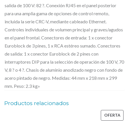
salida de 100 V: 82 ?. Conexión RJ45 en el panel posterior
para una amplia gama de opciones de control remoto,
incluida la serie CRC-V, mediante cableado Ethernet.
Controles individuales de volumen principal y graves/agudos
en el panel frontal. Conectores de entrada: 1 x conector
Euroblock de 3 pines, 1 x RCA estéreo sumado. Conectores
de salida: 1 x conector Euroblock de 2 pines con
interruptores DIP para la selección de operación de 100 V, 70
V, 8 ? o 4 ?. Chasis de aluminio anodizado negro con fondo de
acero pintado de negro. Medidas: 44 mm x 218 mm x 299
mm. Peso: 2.3 kg»
Productos relacionados
PRO
OFERTA
EN