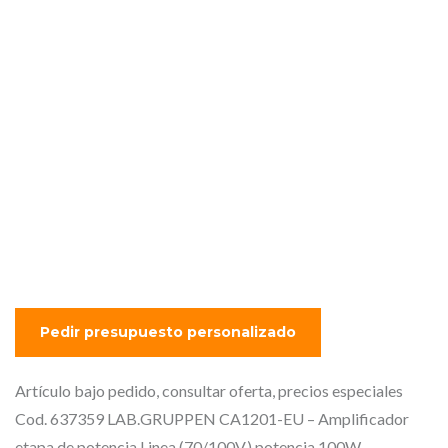
potencia Linea (70/100V.)
potencia 100W. compacta
de 1 canal. Solución
perfecta para aplicaciones
comerciales e industriales
que requieren un sistema
con una alta calidad de
sonido, fácil de instalar y
operar.
Artículo bajo pedido, consultar oferta, precios especiales
Cod. 637359 LAB.GRUPPEN CA1201-EU – Amplificador
etapa de potencia Linea (70/100V.) potencia 100W.