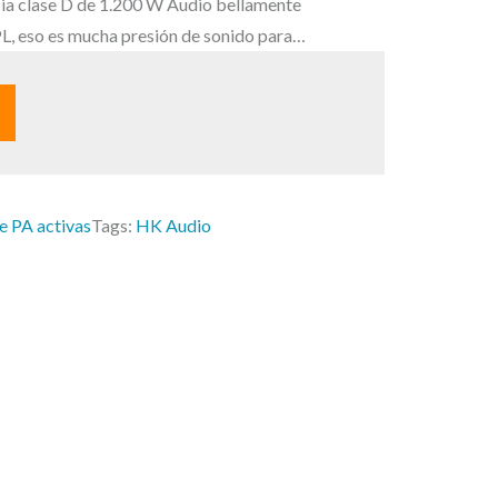
c
cia clase D de 1.200 W Audio bellamente
t
PL, eso es mucha presión de sonido para…
u
a
l
e
s
:
e PA activas
Tags:
HK Audio
1
.
0
6
9
,
0
0