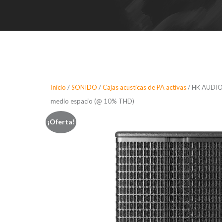
Inicio
/
SONIDO
/
Cajas acusticas de PA activas
/ HK AUDIO 
medio espacio (@ 10% THD)
¡Oferta!