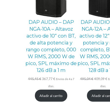
DAP AUDIO – DAP
DAP AUDIO
NGA-10A – Altavoz
NGA-12A – A
activo de 10” con BT,
activo de 12”
de alta potencia y
potencia y
rango completo, 000
completo, B
W RMS, 2000 W de
W RMS, 200
pico, SPL máximo de
pico, SPL má
126 dB a 1 m
128 dB a
El
El
El
El
445,45
€
367,77
€
495,04
€
409,09
€
Envíos de 4 a 7
E
precio
precio
precio
p
días.
días.
original
actual
original
ac
Añadir al carrito
Añadir al car
era:
es:
era:
es
445,45 €.
367,77 €.
495,04 €.
4