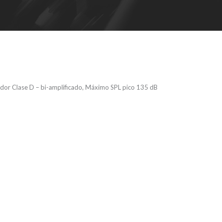
dor Clase D – bi-amplificado, Máximo SPL pico 135 dB
 112 FA – Caja
iva PA 12″,
ominal 1200 W
 Clase D – bi-