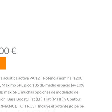
o, Máximo SPL
 medio espacio
)
E
,00
€
l
p
r
e
acústica activa PA 12″, Potencia nominal 1200
c
o, Máximo SPL pico 135 dB medio espacio (@ 10%
i
dB máx. SPL, muchas opciones de modelado de
o
ión: Bass Boost, Flat (LF), Flat (MHF) y Contour
a
ANCE TO TRUST Incluye el potente golpe bi-