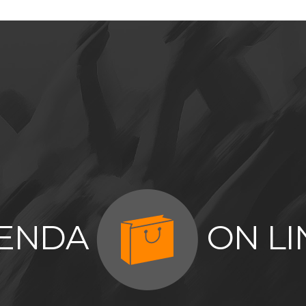
IENDA
ON LI