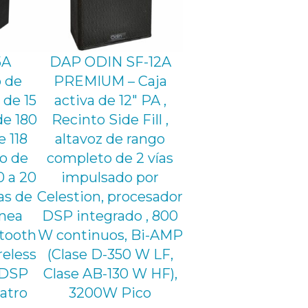
5A
DAP ODIN SF-12A
o de
PREMIUM – Caja
 de 15
activa de 12″ PA ,
de 180
Recinto Side Fill ,
 118
altavoz de rango
o de
completo de 2 vías
0 a 20
impulsado por
as de
Celestion, procesador
ínea
DSP integrado , 800
etooth
W continuos, Bi-AMP
reless
(Clase D-350 W LF,
 DSP
Clase AB-130 W HF),
atro
3200W Pico