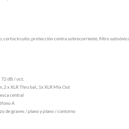
,
F
0
A
0
–
C
€
a
.
o, cortocircuito, protección contra sobrecorriente, filtro subsóni
j
a
a
c
ú
 72 dB / oct.
s
, 2 x XLR Thru bal., 1x XLR Mix Out
esca central
t
rófono A
i
zo de graves / plano y plano / contorno
c
a