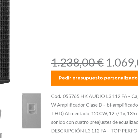
amplificad
pico 135 dB
(@ 10% THD
E
1.238,00
€
1.069
l
p
r
e
Cod. 055765 HK AUDIO L3 112 FA – Caja 
c
W Amplificador Clase D – bi-amplificad
i
THD) Alimentado, 1200W, 12 «/ 1», 135 
o
sonido con cuatro preajustes de ecualizac
o
DESCRIPCIÓN L3 112 FA – TOP PERFORM