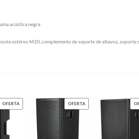
a
c
t
spuma acústica negra
i
v
oste estéreo M20, complemento de soporte de altavoz, soporte d
a
P
A
1
2
"
,
PRODUCTO
PRODUCTO
OFERTA
OFERTA
O
EN
EN
P
OFERTA
OFERTA
o
t