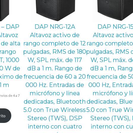
e
n
c
 – DAP
DAP NRG-12A
DAP NRG-1
i
ltavoz
Altavoz activo de
Altavoz activ
a
 de alta
rango completo de 12
rango completo
n
 rango
pulgadas, RMS de 180
pulgadas, RMS 
o
T, 1000
W, SPL máx. de 117
W, SPL máx. de
m
0 W de
dB a 1 m. Rango de
dB a 1 m, Rang
i
ximo de
frecuencia de 60 a 20
frecuencia de 5
n
 1 m
000 Hz. Entradas de
000 Hz, Entrad
a
micrófono y línea
micrófono y l
nvíos de 4 a 7
l
dedicadas, Bluetooth
dedicadas, Blu
recio
1
5.0 con True Wireless
5.0 con True Wi
tual
rito
2
Stereo (TWS), DSP
Stereo (TWS),
:
interno con cuatro
interno con cu
0
09,09 €.