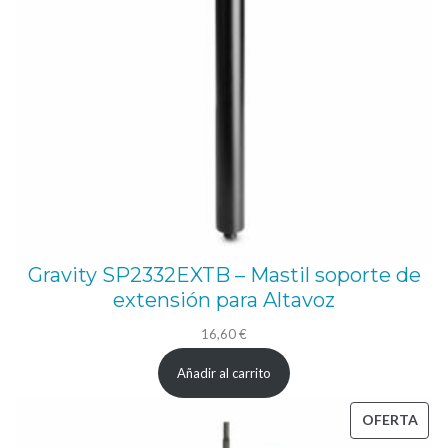
Gravity SP2332EXTB – Mastil soporte de
extensión para Altavoz
16,60
€
Añadir al carrito
PRO
OFERTA
EN