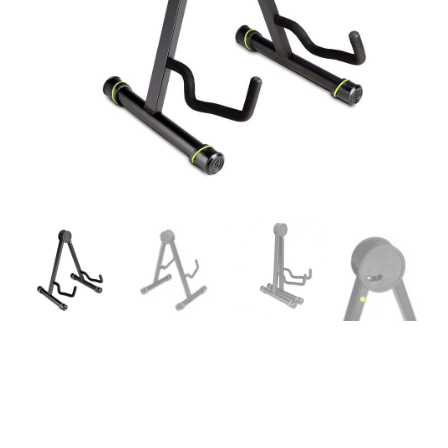
Gravity GGSA01A – Soporte
para guitarras acústicas y
clásicas, serie -G Gravity