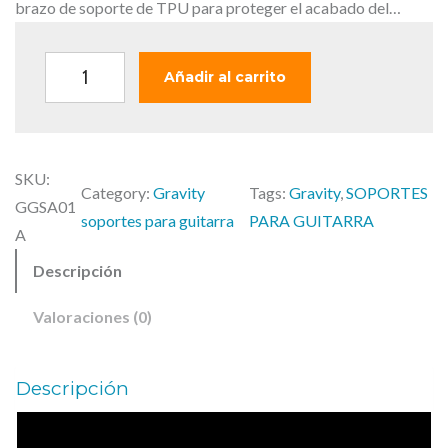
brazo de soporte de TPU para proteger el acabado del…
G
Añadir al carrito
r
a
v
SKU:
i
Category:
Gravity
Tags:
Gravity
, 
SOPORTES
GGSA01
t
soportes para guitarra
PARA GUITARRA
A
y
Descripción
G
G
Valoraciones (0)
S
A
Descripción
0
1