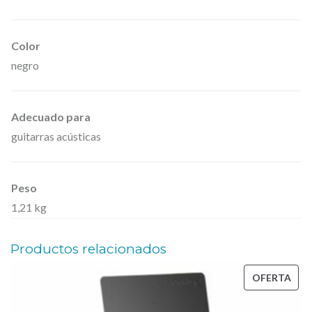
s
y
Color
c
negro
l
á
s
Adecuado para
i
guitarras acústicas
c
a
Peso
s
1,21 kg
,
s
Productos relacionados
e
PRO
OFERTA
r
EN
i