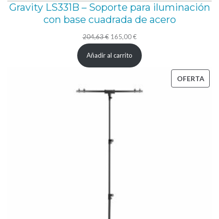
Gravity LS331B – Soporte para iluminación
n
con base cuadrada de acero
t
El
El
204,63
€
165,00
€
i
precio
precio
d
Añadir al carrito
original
actual
a
era:
es:
PRO
OFERTA
d
204,63 €.
165,00 €.
EN
OFE