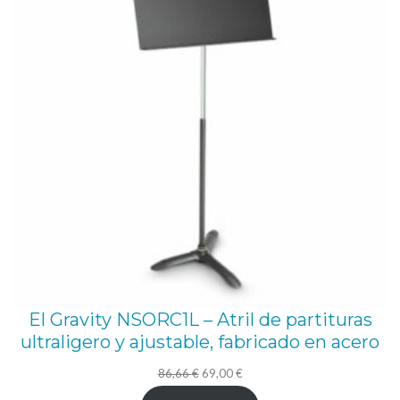
OFE
e
-
G
G
r
a
v
i
t
y
(
d
El Gravity NSORC1L – Atril de partituras
i
ultraligero y ajustable, fabricado en acero
s
El
El
86,66
€
69,00
€
e
precio
precio