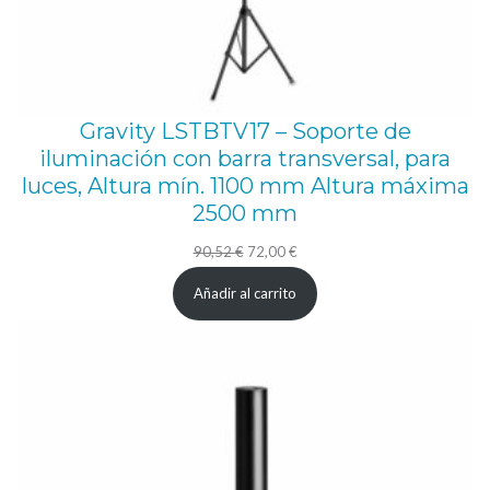
Gravity LSTBTV17 – Soporte de
iluminación con barra transversal, para
luces, Altura mín. 1100 mm Altura máxima
2500 mm
El
El
90,52
€
72,00
€
precio
precio
Añadir al carrito
original
actual
era:
es:
90,52 €.
72,00 €.