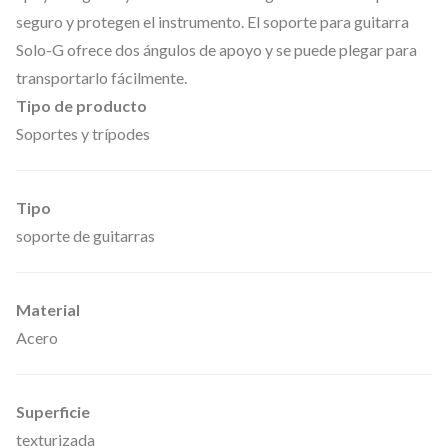
i
seguro y protegen el instrumento. El soporte para guitarra
t
Solo-G ofrece dos ángulos de apoyo y se puede plegar para
a
transportarlo fácilmente.
r
Tipo de producto
r
Soportes y trípodes
a
s
Tipo
a
soporte de guitarras
c
ú
Material
s
Acero
t
i
c
Superficie
a
texturizada