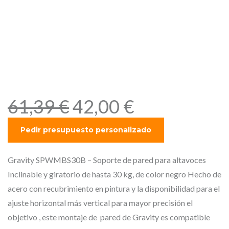
Gravity SPWMBS30B –
Soporte de pared para
altavoces Inclinable y
giratorio de hasta 30 kg, de
color negro
E
E
61,39
€
42,00
€
l
l
p
p
r
r
e
e
Gravity SPWMBS30B – Soporte de pared para altavoces
c
c
Inclinable y giratorio de hasta 30 kg, de color negro Hecho de
i
i
acero con recubrimiento en pintura y la disponibilidad para el
o
o
ajuste horizontal más vertical para mayor precisión el
o
a
objetivo , este montaje de pared de Gravity es compatible