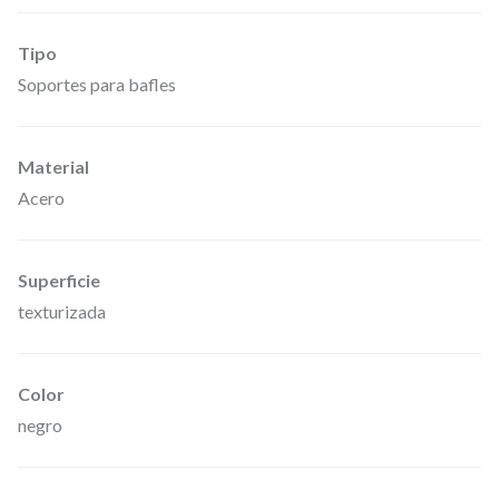
e
Tipo
p
Soportes para bafles
a
r
e
Material
Acero
d
p
a
Superficie
r
texturizada
a
a
Color
l
negro
t
a