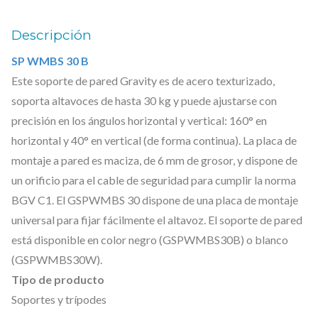
€
M
Descripción
.
B
SP WMBS 30 B
S
Este soporte de pared Gravity es de acero texturizado,
3
soporta altavoces de hasta 30 kg y puede ajustarse con
0
precisión en los ángulos horizontal y vertical: 160° en
B
horizontal y 40° en vertical (de forma continua). La placa de
–
montaje a pared es maciza, de 6 mm de grosor, y dispone de
S
un orificio para el cable de seguridad para cumplir la norma
o
BGV C1. El GSPWMBS 30 dispone de una placa de montaje
p
universal para fijar fácilmente el altavoz. El soporte de pared
o
está disponible en color negro (GSPWMBS30B) o blanco
r
(GSPWMBS30W).
t
Tipo de producto
e
Soportes y trípodes
d