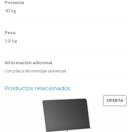
v
Potencia
o
30 kg
c
e
Peso
s
1,8 kg
I
n
c
Información adicional
con placa de montaje universal
l
i
Productos relacionados
n
a
PRO
OFERTA
b
EN
l
OFE
e