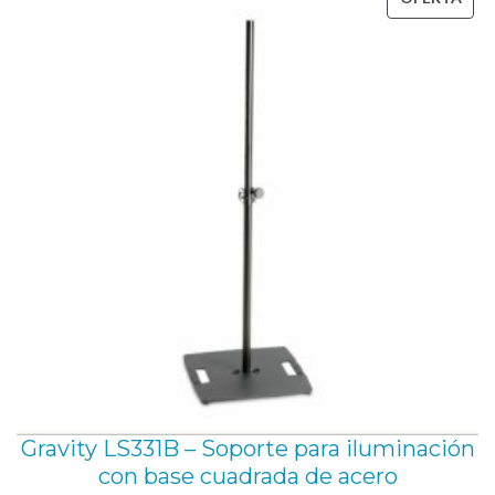
t
86,66 €.
69,00 €.
EN
a
OFE
3
0
k
g
,
d
e
c
o
l
o
r
Gravity LS331B – Soporte para iluminación
n
con base cuadrada de acero