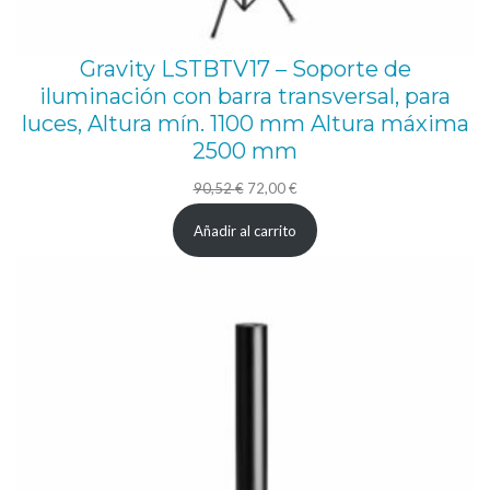
Gravity LSTBTV17 – Soporte de
iluminación con barra transversal, para
luces, Altura mín. 1100 mm Altura máxima
2500 mm
El
El
90,52
€
72,00
€
precio
precio
Añadir al carrito
original
actual
era:
es:
90,52 €.
72,00 €.