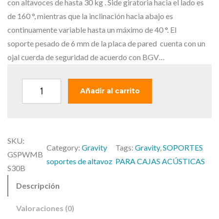
r
c
con altavoces de hasta 30 kg . Side giratoria hacia el lado es
i
t
de 160 °, mientras que la inclinación hacia abajo es
g
u
continuamente variable hasta un máximo de 40 °. El
i
a
soporte pesado de 6 mm de la placa de pared cuenta con un
n
l
ojal cuerda de seguridad de acuerdo con BGV…
a
e
l
s
G
Añadir al carrito
e
:
r
r
4
a
a
2
v
:
,
SKU:
i
Category:
Gravity
Tags:
Gravity
, 
SOPORTES
6
0
GSPWMB
t
soportes de altavoz
PARA CAJAS ACÚSTICAS
1
0
S30B
y
,
Descripción
S
3
€
P
9
.
Valoraciones (0)
W