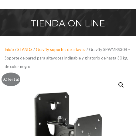
Saltar
al
contenido
TIENDA
ON LINE
Inicio
/
STANDS
/
Gravity soportes de altavoz
/ Gravity SPWMBS30B –
Soporte de pared para altavoces Inclinable y giratorio de hasta 30 kg,
de color negro
¡Oferta!