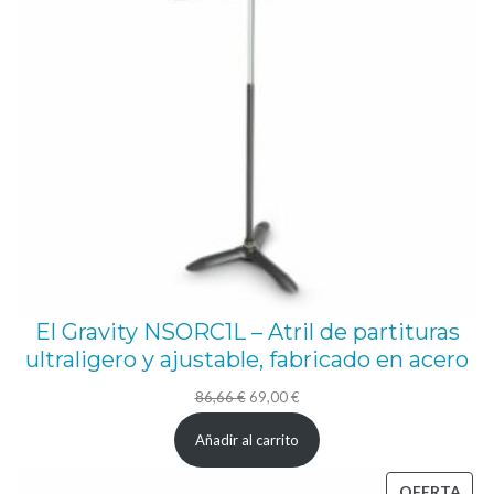
y
g
i
r
a
t
o
r
i
o
El Gravity NSORC1L – Atril de partituras
d
ultraligero y ajustable, fabricado en acero
e
El
El
86,66
€
69,00
€
h
precio
precio
a
Añadir al carrito
original
actual
s
era:
es:
PRO
OFERTA