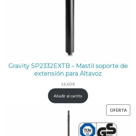
Gravity SP2332EXTB – Mastil soporte de
extensión para Altavoz
16,60
€
Añadir al carrito
PRO
OFERTA
EN
OFE