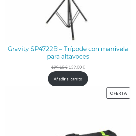
Gravity SP4722B – Trípode con manivela
para altavoces
El
El
199,15
€
159,00
€
precio
precio
Añadir al carrito
original
actual
era:
es:
PRO
OFERTA
199,15 €.
159,00 €.
EN
OFE