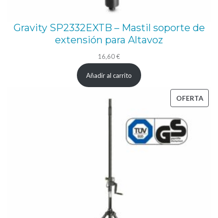
Gravity SP2332EXTB – Mastil soporte de
extensión para Altavoz
16,60
€
Añadir al carrito
PRO
OFERTA
EN
OFE