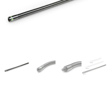
Gravity MAGOOSEL – Flexo
estable y flexible, aunque
resistente, de 15 mm. de