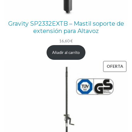
0
m
m
Gravity SP2332EXTB – Mastil soporte de
d
extensión para Altavoz
e
16,60
€
l
Añadir al carrito
a
r
PRO
OFERTA
g
EN
o
OFE
.
c
a
n
t