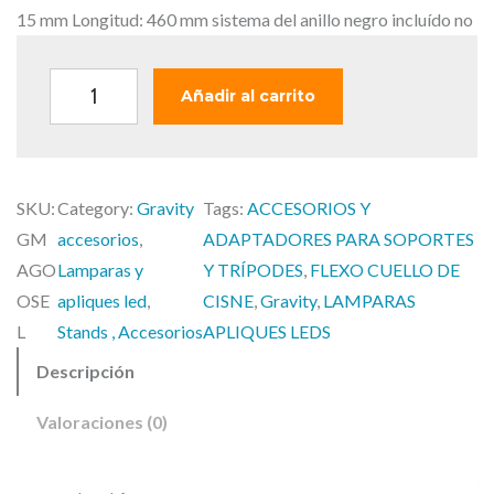
15 mm Longitud: 460 mm sistema del anillo negro incluído no
G
Añadir al carrito
r
a
v
SKU:
Category:
Gravity
Tags:
ACCESORIOS Y
i
GM
accesorios
, 
ADAPTADORES PARA SOPORTES
t
AGO
Lamparas y
Y TRÍPODES
, 
FLEXO CUELLO DE
y
OSE
apliques led
, 
CISNE
, 
Gravity
, 
LAMPARAS
M
L
Stands , Accesorios
APLIQUES LEDS
A
Descripción
G
O
Valoraciones (0)
O
S