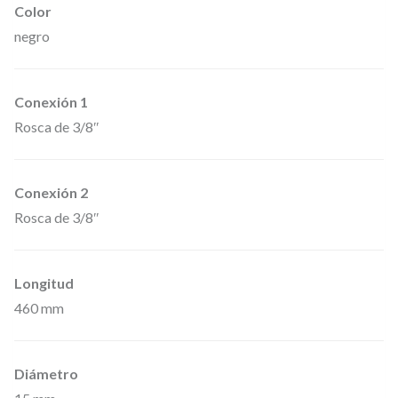
Color
y
negro
f
l
e
Conexión 1
x
Rosca de 3/8″
i
b
Conexión 2
l
Rosca de 3/8″
e
,
Longitud
a
460 mm
u
n
q
Diámetro
u