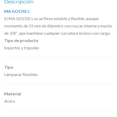
Descripción
E
MA GOOSE L
L
El MA GOOSE L es un flexo estable y flexible, aunque
–
resistente, de 15 mm de diámetro con roscas interna y macho
F
de 3/8″, que mantiene cualquier curvatura incluso con carga.
l
Tipo de producto
e
Soportes y trípodes
x
o
Tipo
e
Lámparas flexibles
s
t
a
Material
b
Acero
l
e