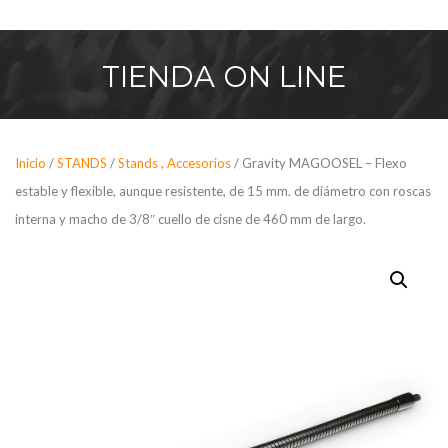
Saltar
al
contenido
TIENDA
ON LINE
Inicio
/
STANDS
/
Stands , Accesorios
/ Gravity MAGOOSEL – Flexo
estable y flexible, aunque resistente, de 15 mm. de diámetro con roscas
interna y macho de 3/8″ cuello de cisne de 460 mm de largo.