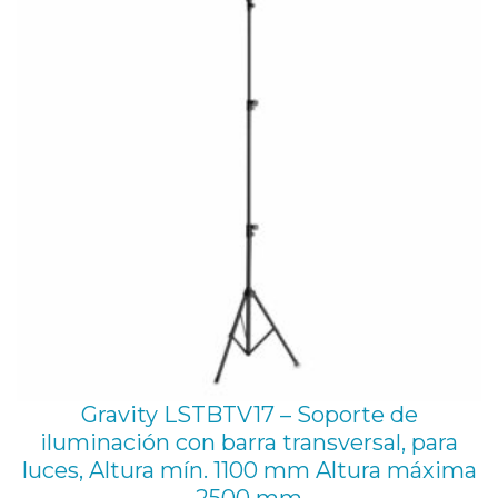
OFE
y
m
a
c
h
o
d
e
3
/
8
"
Gravity LSTBTV17 – Soporte de
c
iluminación con barra transversal, para
u
luces, Altura mín. 1100 mm Altura máxima
e