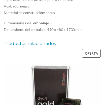
o
Acabado: negro.
r
Material de construcción: acero.
a
Dimensiones del embalaje
t
Dimensiones del embalaje: 490 x 480 x 1730 mm
e
l
Productos relacionados
e
PRO
OFERTA
s
EN
c
OFE
ó
p
i
c
a
c