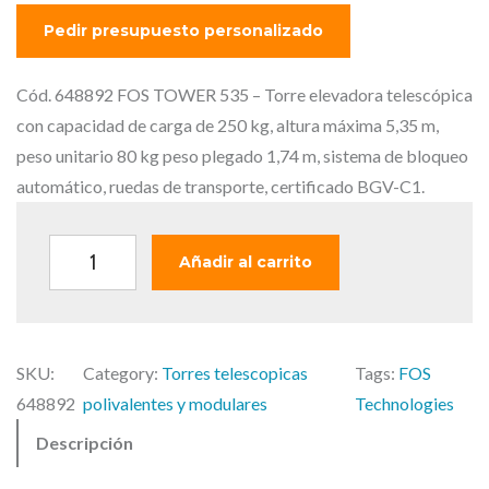
l
l
p
p
r
r
e
e
Cód. 648892 FOS TOWER 535 – Torre elevadora telescópica
c
c
con capacidad de carga de 250 kg, altura máxima 5,35 m,
i
i
peso unitario 80 kg peso plegado 1,74 m, sistema de bloqueo
o
o
automático, ruedas de transporte, certificado BGV-C1.
o
a
r
c
F
Añadir al carrito
i
t
O
g
u
S
i
a
T
n
l
SKU:
Category:
Torres telescopicas
Tags:
FOS
O
a
e
648892
polivalentes y modulares
Technologies
W
l
s
Descripción
E
e
:
R