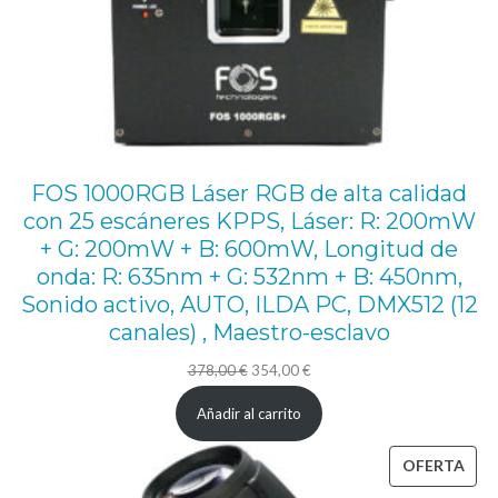
p
e
s
o
u
n
FOS 1000RGB Láser RGB de alta calidad
i
con 25 escáneres KPPS, Láser: R: 200mW
t
+ G: 200mW + B: 600mW, Longitud de
a
onda: R: 635nm + G: 532nm + B: 450nm,
r
Sonido activo, AUTO, ILDA PC, DMX512 (12
canales) , Maestro-esclavo
i
o
El
El
378,00
€
354,00
€
8
precio
precio
Añadir al carrito
original
actual
0
era:
es:
PRO
OFERTA
k
378,00 €.
354,00 €.
EN