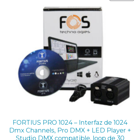
715,00 €.
670,00 €.
EN
r
OFE
g
a
d
e
2
5
0
k
g
,
a
l
FORTIUS PRO 1024 – Interfaz de 1024
Dmx Channels, Pro DMX + LED Player +
t
Studio DMX compatible, loop de 30
u