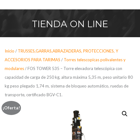
Saltar
al
contenido
TIENDA
ON LINE
Inicio
/
TRUSSES,GARRAS,ABRAZADERAS, PROTECCIONES, Y
ACCESORIOS PARA TARIMAS
/
Torres telescopicas polivalentes y
modulares
/ FOS TOWER 535 – Torre elevadora telescópica con
capacidad de carga de 250 kg, altura máxima 5,35 m, peso unitario 80
kg peso plegado 1,74 m, sistema de bloqueo automático, ruedas de
transporte, certificado BGV-C1.
¡Oferta!