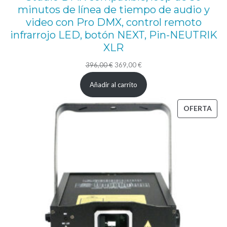
minutos de línea de tiempo de audio y
r
video con Pro DMX, control remoto
a
infrarrojo LED, botón NEXT, Pin-NEUTRIK
m
XLR
á
El
El
396,00
€
369,00
€
x
precio
precio
Añadir al carrito
i
original
actual
m
era:
es:
PRO
OFERTA
a
396,00 €.
369,00 €.
EN
5
OFE
,
3
5
m
,