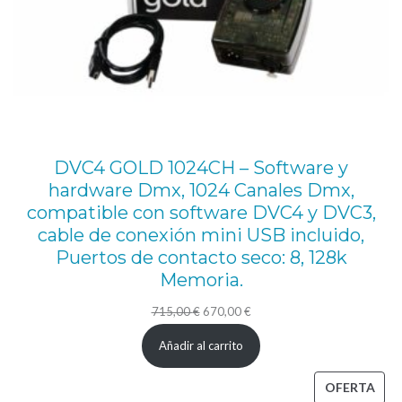
o
n
c
a
p
a
DVC4 GOLD 1024CH – Software y
c
hardware Dmx, 1024 Canales Dmx,
i
compatible con software DVC4 y DVC3,
cable de conexión mini USB incluido,
d
Puertos de contacto seco: 8, 128k
a
Memoria.
d
El
El
715,00
€
670,00
€
d
precio
precio
e
Añadir al carrito
original
actual
c
era:
es:
PRO
OFERTA
a