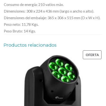
Consumo de energía: 210 vatios máx.
t
Dimensiones: 308 x 224 x 436 mm (largo x ancho x alto).
e
Dimensiones del embalaje: 365 x 306 x 515 mm (D x W x H).
d
Peso neto: 11,78 Kgs.
e
Peso Bruto: 14 Kgs.
l
u
Productos relacionados
z
PRO
L
OFERTA
EN
E
OFE
D
b
l
a
n
c