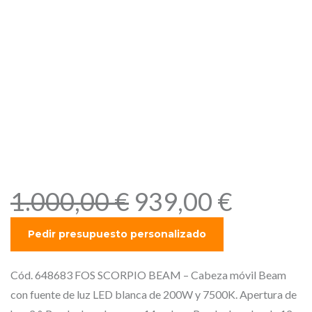
Cabeza móvil Beam con
fuente de luz LED blanca de
200W y 7500K. Apertura de
haz 2 °. Rueda de gobos con
14 gobos. Rueda de color de
12 colores. Pan/Tilt de 16
Bit. Prisma rotativo de 8
caras.
E
E
1.000,00
€
939,00
€
l
l
p
p
r
r
e
e
Cód. 648683 FOS SCORPIO BEAM – Cabeza móvil Beam
c
c
con fuente de luz LED blanca de 200W y 7500K. Apertura de