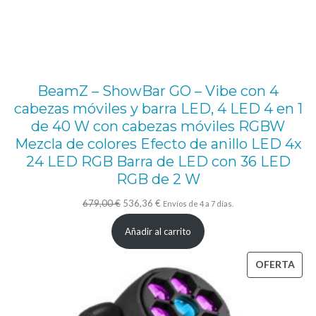
n
1
4
g
o
BeamZ – ShowBar GO – Vibe con 4
b
cabezas móviles y barra LED, 4 LED 4 en 1
de 40 W con cabezas móviles RGBW
o
Mezcla de colores Efecto de anillo LED 4x
s
24 LED RGB Barra de LED con 36 LED
.
RGB de 2 W
R
El
El
679,00
€
536,36
€
Envíos de 4 a 7 días.
u
precio
precio
Añadir al carrito
e
original
actual
d
era:
es:
PRO
OFERTA
a
679,00 €.
536,36 €.
EN
d
OFE