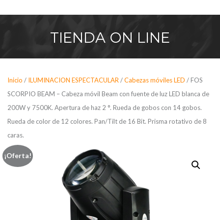
Saltar
al
contenido
TIENDA
ON LINE
Inicio
/
ILUMINACION ESPECTACULAR
/
Cabezas móviles LED
/ FOS
SCORPIO BEAM – Cabeza móvil Beam con fuente de luz LED blanca de
200W y 7500K. Apertura de haz 2 °. Rueda de gobos con 14 gobos.
Rueda de color de 12 colores. Pan/Tilt de 16 Bit. Prisma rotativo de 8
caras.
¡Oferta!