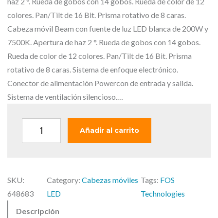
i
i
haz 2 °. Rueda de gobos con 14 gobos. Rueda de color de 12
o
o
colores. Pan/Tilt de 16 Bit. Prisma rotativo de 8 caras.
o
a
Cabeza móvil Beam con fuente de luz LED blanca de 200W y
r
c
7500K. Apertura de haz 2 °. Rueda de gobos con 14 gobos.
i
t
Rueda de color de 12 colores. Pan/Tilt de 16 Bit. Prisma
g
u
rotativo de 8 caras. Sistema de enfoque electrónico.
i
a
Conector de alimentación Powercon de entrada y salida.
n
l
Sistema de ventilación silencioso.…
a
e
l
s
F
Añadir al carrito
e
:
O
r
9
S
a
3
S
:
9
SKU:
Category:
Cabezas móviles
Tags:
FOS
C
1
,
648683
LED
Technologies
O
.
0
Descripción
R