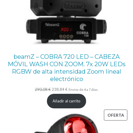
a
d
e
2
0
0
beamZ – COBRA 720 LED – CABEZA
W
MÓVIL WASH CON ZOOM. 7x 20W LEDs
y
RGBW de alta intensidad Zoom lineal
electrónico
7
5
El
El
290,08
€
238,84
€
Envíos de 4 a 7 días.
0
precio
precio
Añadir al carrito
0
original
actual
K
era:
es:
PRO
OFERTA
290,08 €.
238,84 €.
.
EN
OFE
A