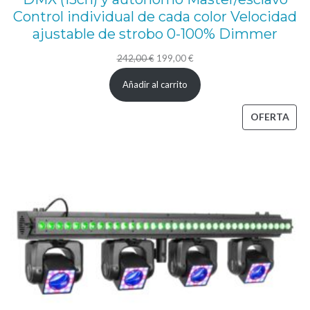
Control individual de cada color Velocidad
R
ajustable de strobo 0-100% Dimmer
u
El
El
242,00
€
199,00
€
e
precio
precio
d
Añadir al carrito
original
actual
a
era:
es:
PRO
OFERTA
d
242,00 €.
199,00 €.
EN
e
OFE
g
o
b
o
s
c
o