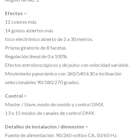
ó
Efectos
v
12 colores más
i
14 gobos abiertos más
l
foco electrónico abierto de 2 a 30 metros.
B
Prisma giratorio de 8 facetas.
e
Regulación lineal de 0 a 100%.
a
Efectos estroboscópicos y de pulso con velocidad variable.
m
Movimiento panorámico con 360/540 630 e inclinación
c
seleccionables 90/180/270 grados.
o
Control
n
Master / Slave, modo de sonido y control DMX.
f
13 o 15 modos de canales de control DMX.
u
Detalles de instalación / dimensión
e
Fuente de alimentación: 90/260 voltios CA, 50/60 Hz.
n