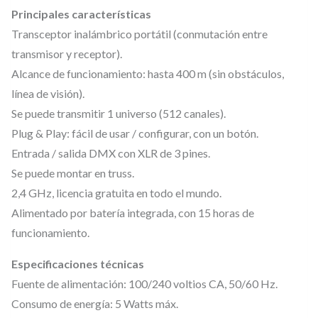
K
a
3
Principales características
:
9
P
Transceptor inalámbrico portátil (conmutación entre
2
,
R
transmisor y receptor).
5
0
O
Alcance de funcionamiento: hasta 400 m (sin obstáculos,
5
0
–
línea de visión).
,
T
Se puede transmitir 1 universo (512 canales).
0
€
r
Plug & Play: fácil de usar / configurar, con un botón.
0
.
a
Entrada / salida DMX con XLR de 3 pines.
Se puede montar en truss.
n
€
2,4 GHz, licencia gratuita en todo el mundo.
s
.
Alimentado por batería integrada, con 15 horas de
m
funcionamiento.
i
s
Especificaciones técnicas
o
Fuente de alimentación: 100/240 voltios CA, 50/60 Hz.
r
Consumo de energía: 5 Watts máx.