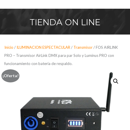
Saltar
al
contenido
TIENDA
ON LINE
Inicio
/
ILUMINACION ESPECTACULAR
/
Transmisor
/ FOS AIRLINK
PRO – Transmisor AirLink DMX para par Solo y Luminus PRO con
funcionamiento con batería de respaldo.
¡Oferta!