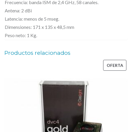
A
Frecuencia: banda ISM de 2,4 GHz, 58 canales.
Antena: 2 dBi
i
Latencia: menos de 5 mseg.
r
Dimensiones: 171 x 135 x 48,5 mm
L
Peso neto: 1 Kg.
i
n
Productos relacionados
k
D
PRO
OFERTA
M
EN
X
OFE
p
a
r
a
p