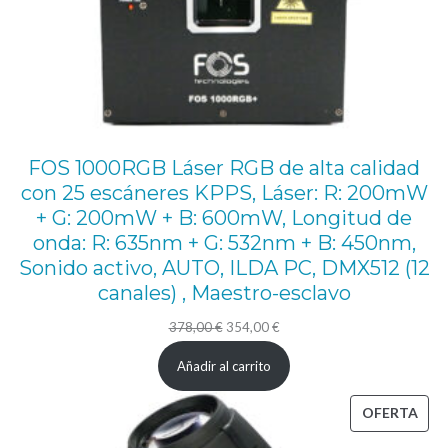
e
r
e
s
p
a
FOS 1000RGB Láser RGB de alta calidad
con 25 escáneres KPPS, Láser: R: 200mW
l
+ G: 200mW + B: 600mW, Longitud de
d
onda: R: 635nm + G: 532nm + B: 450nm,
o
Sonido activo, AUTO, ILDA PC, DMX512 (12
.
canales) , Maestro-esclavo
c
El
El
378,00
€
354,00
€
a
precio
precio
Añadir al carrito
n
original
actual
t
era:
es:
PRO
OFERTA
i
378,00 €.
354,00 €.
EN