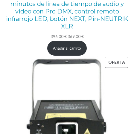
minutos de línea de tiempo de audio y
e
video con Pro DMX, control remoto
n
infrarrojo LED, botón NEXT, Pin-NEUTRIK
t
XLR
o
El
El
396,00
€
369,00
€
c
precio
precio
Añadir al carrito
o
original
actual
n
era:
es:
PRO
OFERTA
b
396,00 €.
369,00 €.
EN
a
OFE
t
e
r
í
a
d