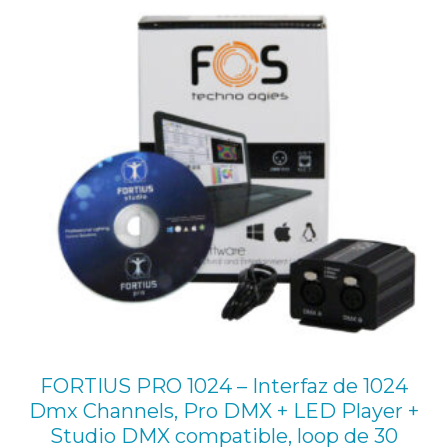
715,00 €.
670,00 €.
EN
R
OFE
O
c
o
n
f
u
n
c
i
o
n
a
FORTIUS PRO 1024 – Interfaz de 1024
m
Dmx Channels, Pro DMX + LED Player +
i
Studio DMX compatible, loop de 30