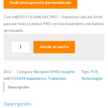
p
p
r
r
e
e
Cód. 648751 FOS AIRLINK PRO – Transmisor AirLink DMX
c
c
para par Solo y Luminus PRO con funcionamiento con batería
i
i
de respaldo.
o
o
o
a
F
Añadir al carrito
r
c
O
i
t
S
g
u
A
i
a
SKU:
Category:
Receptor DMX
, 
receptor
Tags:
FOS
I
n
l
648751
DMX inalámbrico
, 
Transmisor
Technologies
R
a
e
Descripción
L
l
s
I
e
:
N
r
2
Descripción