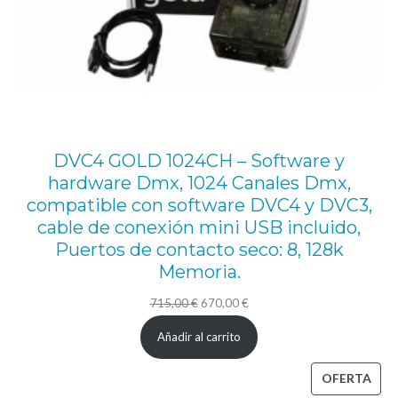
a
r
S
o
l
o
DVC4 GOLD 1024CH – Software y
y
hardware Dmx, 1024 Canales Dmx,
L
compatible con software DVC4 y DVC3,
u
cable de conexión mini USB incluido,
Puertos de contacto seco: 8, 128k
m
Memoria.
i
n
El
El
715,00
€
670,00
€
u
precio
precio
Añadir al carrito
original
actual
s
era:
es:
PRO
OFERTA
P