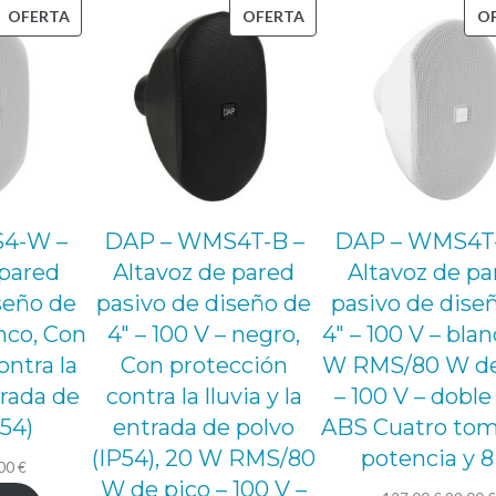
PRODUCTO
PRODUCTO
OFERTA
OFERTA
O
t
EN
EN
a
OFERTA
OFERTA
l
a
c
i
ó
4-W –
DAP – WMS4T-B –
DAP – WMS4T
n
 pared
Altavoz de pared
Altavoz de pa
d
seño de
pasivo de diseño de
pasivo de dise
e
anco, Con
4″ – 100 V – negro,
4″ – 100 V – blan
b
ontra la
Con protección
W RMS/80 W de
trada de
contra la lluvia y la
– 100 V – doble 
o
P54)
entrada de polvo
ABS Cuatro tom
c
(IP54), 20 W RMS/80
potencia y 8
i
El
,00
€
W de pico – 100 V –
n