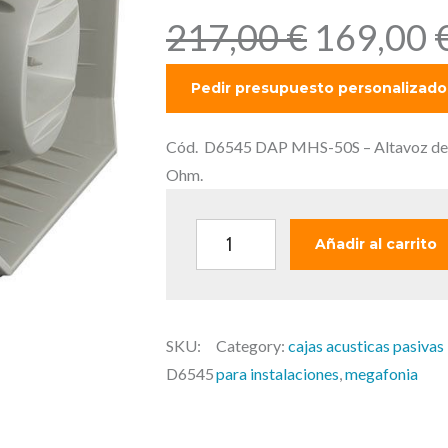
E
217,00
€
169,00
l
p
r
e
Cód. D6545 DAP MHS-50S – Altavoz de in
c
Ohm.
i
o
D
Añadir al carrito
o
A
r
P
i
M
g
SKU:
Category:
cajas acusticas pasivas
H
i
D6545
para instalaciones
, 
megafonia
S
n
-
a
5