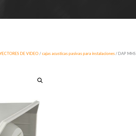
OYECTORES DE VIDEO
/
cajas acusticas pasivas para instalaciones
/ DAP MHS-5
DAP MHS-50
de instalac
para música
IP66, 8 Ohm