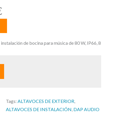
E
€
l
p
r
e
stalación de bocina para música de 80 W, IP66, 8
c
i
o
a
c
t
u
Tags:
ALTAVOCES DE EXTERIOR
, 
a
ALTAVOCES DE INSTALACIÓN
, 
DAP AUDIO
l
e