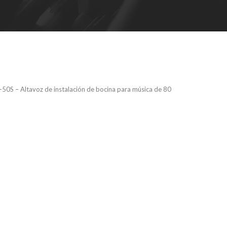
0S – Altavoz de instalación de bocina para música de 80
S – Altavoz
ión de bocina
 de 80 W,
.