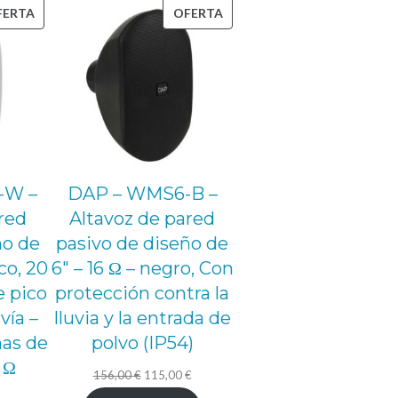
PRODUCTO
PRODUCTO
FERTA
OFERTA
EN
EN
OFERTA
OFERTA
-W –
DAP – WMS6-B –
red
Altavoz de pared
ño de
pasivo de diseño de
co, 20
6″ – 16 Ω – negro, Con
 pico
protección contra la
vía –
lluvia y la entrada de
as de
polvo (IP54)
 Ω
El
El
156,00
€
115,00
€