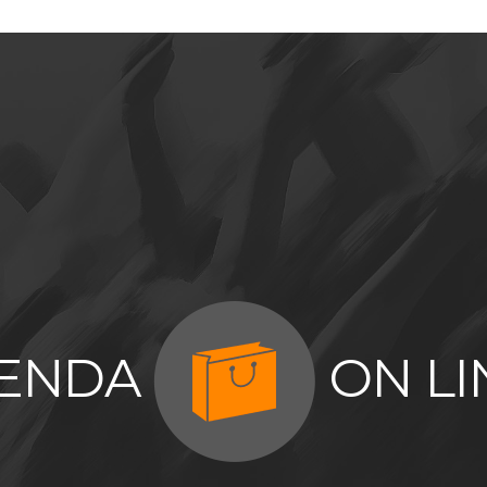
IENDA
ON LI