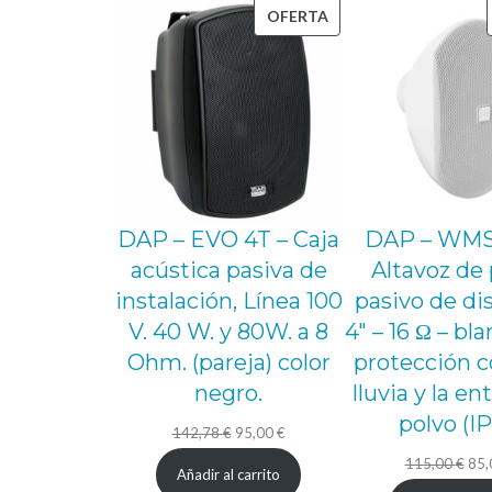
PRODUCTO
OFERTA
EN
OFERTA
DAP – EVO 4T – Caja
DAP – WMS
acústica pasiva de
Altavoz de
instalación, Línea 100
pasivo de di
V. 40 W. y 80W. a 8
4″ – 16 Ω – bl
Ohm. (pareja) color
protección c
negro.
lluvia y la en
polvo (I
El
El
142,78
€
95,00
€
precio
precio
El
115,00
€
85
Añadir al carrito