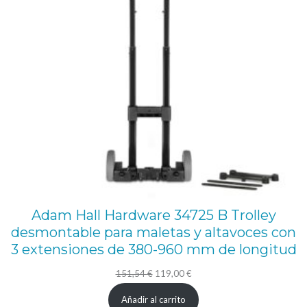
d
o
r
a
d
e
l
u
c
e
s
Adam Hall Hardware 34725 B Trolley
desmontable para maletas y altavoces con
,
3 extensiones de 380-960 mm de longitud
L
El
El
151,54
€
119,00
€
C
precio
precio
A
Añadir al carrito