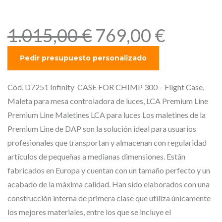
luces, LCA Premium Line
E
E
1.015,00
€
769,00
€
l
l
p
p
r
r
e
e
Cód. D7251 Infinity CASE FOR CHIMP 300 – Flight Case,
c
c
Maleta para mesa controladora de luces, LCA Premium Line
i
i
Premium Line Maletines LCA para luces Los maletines de la
o
o
Premium Line de DAP son la solución ideal para usuarios
o
a
profesionales que transportan y almacenan con regularidad
r
c
artículos de pequeñas a medianas dimensiones. Están
i
t
fabricados en Europa y cuentan con un tamaño perfecto y un
g
u
acabado de la máxima calidad. Han sido elaborados con una
i
a
construcción interna de primera clase que utiliza únicamente
n
l
los mejores materiales, entre los que se incluye el