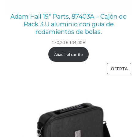
g
h
Adam Hall 19″ Parts, 87403A – Cajón de
t
Rack 3 U aluminio con guía de
C
rodamientos de bolas.
a
El
El
170,20
€
134,00
€
s
precio
precio
Añadir al carrito
e
original
actual
,
era:
es:
PRO
OFERTA
M
170,20 €.
134,00 €.
EN
a
OFE
l
e
t
a
p