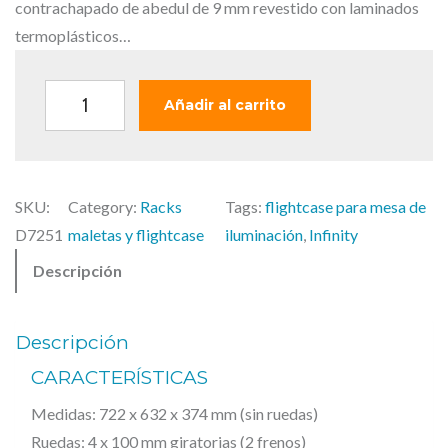
a
e
contrachapado de abedul de 9 mm revestido con laminados
l
s
termoplásticos…
e
:
r
7
I
Añadir al carrito
a
6
n
:
9
f
1
,
i
.
0
SKU:
Category:
Racks
Tags:
flightcase para mesa de
n
0
0
D7251
maletas y flightcase
iluminación
, 
Infinity
i
1
Descripción
t
5
€
y
,
.
C
0
Descripción
A
0
CARACTERÍSTICAS
S
Medidas: 722 x 632 x 374 mm (sin ruedas)
€
E
Ruedas: 4 x 100 mm giratorias (2 frenos)