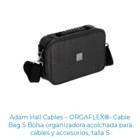
OFE
D
J
c
a
n
t
i
d
a
d
Adam Hall Cables – ORGAFLEX®- Cable
Bag S Bolsa organizadora acolchada para
cables y accesorios, talla S