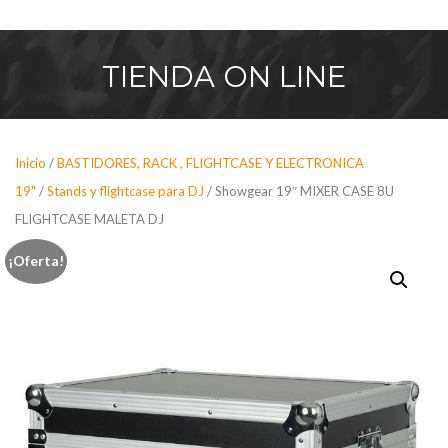
Saltar
al
contenido
TIENDA
ON LINE
Inicio
/
BASTIDORES, RACK , FLIGHTCASE Y ELECTRONICA
19"
/
Stands y flightcase para DJ
/ Showgear 19″ MIXER CASE 8U
FLIGHTCASE MALETA DJ
¡Oferta!