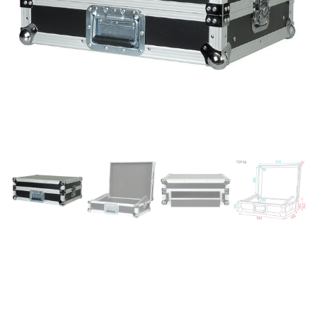
Showgear 19″ MIXER CASE
8U FLIGHTCASE MALETA
DJ