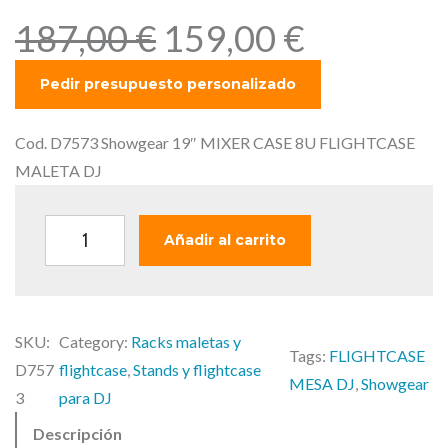
E
E
187,00
€
159,00
€
l
l
p
p
r
r
e
e
Cod. D7573 Showgear 19″ MIXER CASE 8U FLIGHTCASE
c
c
MALETA DJ
i
i
o
o
S
Añadir al carrito
o
a
h
r
c
o
i
t
w
g
u
SKU:
Category:
Racks maletas y
g
Tags:
FLIGHTCASE
i
a
D757
flightcase
, 
Stands y flightcase
e
MESA DJ
, 
Showgear
n
l
3
para DJ
a
a
e
Descripción
r