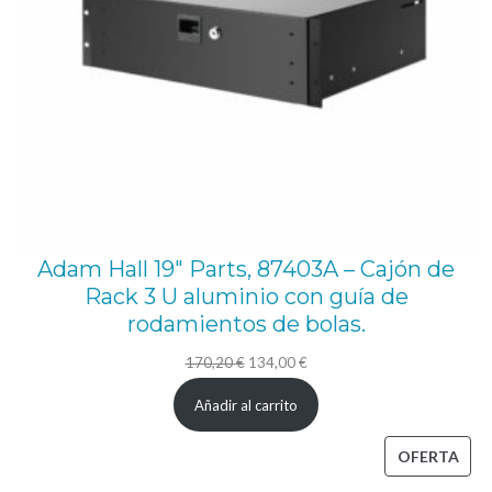
L
I
G
H
T
C
A
S
Adam Hall 19″ Parts, 87403A – Cajón de
E
Rack 3 U aluminio con guía de
M
rodamientos de bolas.
A
El
El
170,20
€
134,00
€
L
precio
precio
Añadir al carrito
E
original
actual
T
era:
es:
PRO
OFERTA
A
170,20 €.
134,00 €.
EN