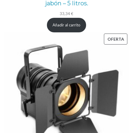
jabón – 5 litros.
33,34
€
Añadir al carrito
PRO
OFERTA
EN
OFE