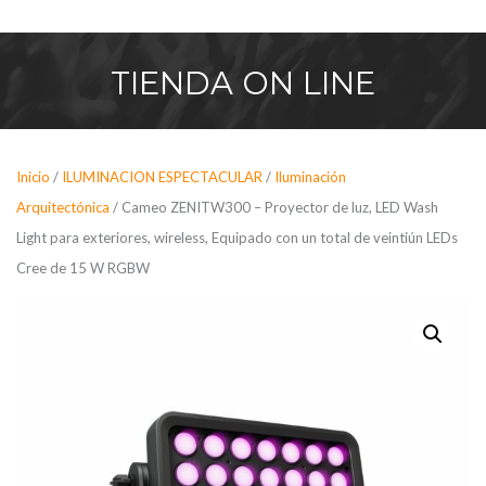
Saltar
al
contenido
TIENDA
ON LINE
Inicio
/
ILUMINACION ESPECTACULAR
/
Iluminación
Arquitectónica
/ Cameo ZENITW300 – Proyector de luz, LED Wash
Light para exteriores, wireless, Equipado con un total de veintiún LEDs
Cree de 15 W RGBW