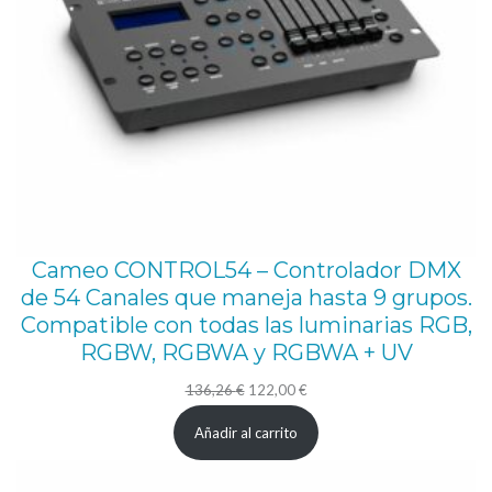
Cameo CONTROL54 – Controlador DMX
de 54 Canales que maneja hasta 9 grupos.
Compatible con todas las luminarias RGB,
RGBW, RGBWA y RGBWA + UV
El
El
136,26
€
122,00
€
precio
precio
Añadir al carrito
original
actual
era:
es: