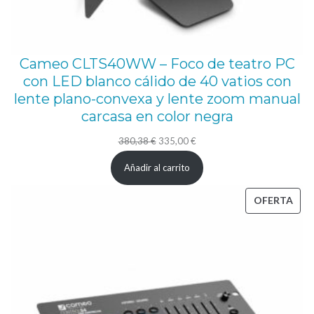
Cameo CLTS40WW – Foco de teatro PC
con LED blanco cálido de 40 vatios con
lente plano-convexa y lente zoom manual
carcasa en color negra
El
El
380,38
€
335,00
€
precio
precio
Añadir al carrito
original
actual
era:
es:
PRO
OFERTA
380,38 €.
335,00 €.
EN
OFE