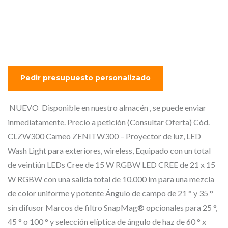
wireless, Equipado con un
total de veintiún LEDs Cree
de 15 W RGBW
NUEVO Disponible en nuestro almacén , se puede enviar
inmediatamente. Precio a petición (Consultar Oferta) Cód.
CLZW300 Cameo ZENITW300 – Proyector de luz, LED
Wash Light para exteriores, wireless, Equipado con un total
de veintiún LEDs Cree de 15 W RGBW LED CREE de 21 x 15
W RGBW con una salida total de 10.000 lm para una mezcla
de color uniforme y potente Ángulo de campo de 21 ° y 35 °
sin difusor Marcos de filtro SnapMag® opcionales para 25 °,
45 ° o 100 ° y selección elíptica de ángulo de haz de 60 ° x