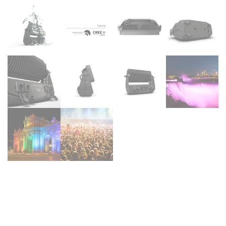
Cameo ZENITW300 –
Proyector de luz, LED Wash
Light para exteriores,