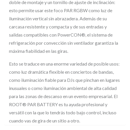
doble de montaje y un tornillo de ajuste de inclinación:
X
esto permite usar este foco PAR RGBW como luz de
i
iluminación vertical sin abrazadera. Además de su
n
carcasa resistente y compacta y de sus entradas y
a
salidas compatibles con PowerCON®, el sistema de
l
refrigeración por convección sin ventilador garantiza la
á
máxima fiabilidad en las giras.
m
b
Esto se traduce en una enorme variedad de posible usos:
como luz dramática flexible en conciertos de bandas,
r
como iluminación fiable para DJs que pinchan en lugares
i
inusuales o como iluminación ambiental de alta calidad
c
para las zonas de descanso en un evento empresarial. El
a
ROOT® PAR BATTERY es tu ayuda profesional y
m
versátil con la que lo tendrás todo bajo control, incluso
e
cuando vas de gira de un sitio a otro.
d