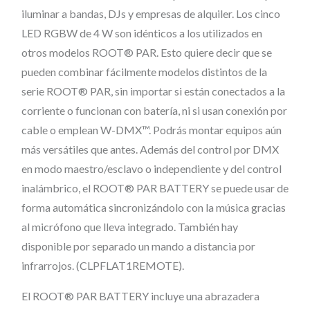
r
iluminar a bandas, DJs y empresas de alquiler. Los cinco
a
LED RGBW de 4 W son idénticos a los utilizados en
t
otros modelos ROOT® PAR. Esto quiere decir que se
r
pueden combinar fácilmente modelos distintos de la
a
serie ROOT® PAR, sin importar si están conectados a la
n
corriente o funcionan con batería, ni si usan conexión por
s
cable o emplean W-DMX™. Podrás montar equipos aún
más versátiles que antes. Además del control por DMX
m
en modo maestro/esclavo o independiente y del control
i
inalámbrico, el ROOT® PAR BATTERY se puede usar de
s
forma automática sincronizándolo con la música gracias
i
al micrófono que lleva integrado. También hay
ó
disponible por separado un mando a distancia por
n
infrarrojos. (CLPFLAT1REMOTE).
D
M
El ROOT® PAR BATTERY incluye una abrazadera