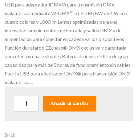
i
i
USB para adaptador iDMX® para transmisión DMX
o
o
inalámbrica mediante W-DMX™ 5 LED RGBW de 4 W con
o
a
cuatro colores y 1000 lm Lentes optimizadas para una
r
c
intensidad lumínica uniforme Entrada y salida DMX y de
i
t
alimentación para conectar en cadena varios dispositivos
g
u
Función de retardo EZchase® DMX exclusiva y patentada
i
a
para efectos chase simples Batería de iones de litio de gran
n
l
capacidad para más de 5 horas de funcionamiento sin cables
a
e
Puerto USB para adaptador iDMX® para transmisión DMX
l
s
inalámbrica…
e
:
r
2
C
Añadir al carrito
a
3
a
:
9
m
2
,
e
7
0
SKU:
o