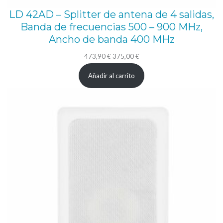
i
LD 42AD – Splitter de antena de 4 salidas,
d
Banda de frecuencias 500 – 900 MHz,
a
Ancho de banda 400 MHz
d
El
El
473,90
€
375,00
€
precio
precio
Añadir al carrito
original
actual
era:
es:
473,90 €.
375,00 €.