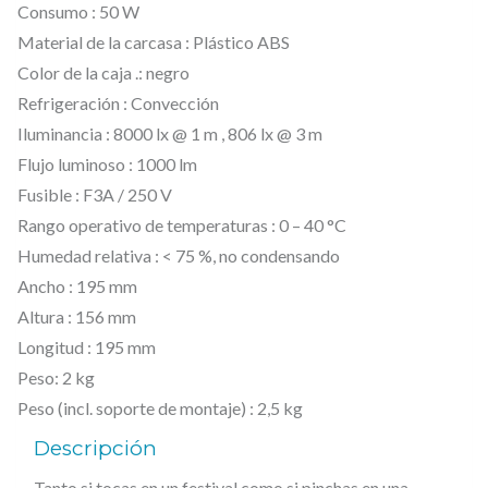
c
Consumo : 50 W
o
Material de la carcasa : Plástico ABS
n
Color de la caja .: negro
5
Refrigeración : Convección
L
Iluminancia : 8000 lx @ 1 m , 806 lx @ 3 m
Flujo luminoso : 1000 lm
E
Fusible : F3A / 250 V
D
Rango operativo de temperaturas : 0 – 40 °C
R
Humedad relativa : < 75 %, no condensando
G
Ancho : 195 mm
B
Altura : 156 mm
W
Longitud : 195 mm
d
Peso: 2 kg
e
Peso (incl. soporte de montaje) : 2,5 kg
4
Descripción
W
Tanto si tocas en un festival como si pinchas en una