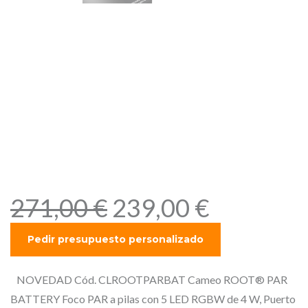
Cameo ROOT® PAR
BATTERY – Foco PAR a pilas
con 5 LED RGBW de 4 W,
Puerto USB para adaptador
iDMX® para transmisión
DMX inalámbrica mediante
W-DMX™
E
E
271,00
€
239,00
€
l
l
p
p
r
r
e
e
NOVEDAD Cód. CLROOTPARBAT Cameo ROOT® PAR
c
c
BATTERY Foco PAR a pilas con 5 LED RGBW de 4 W, Puerto