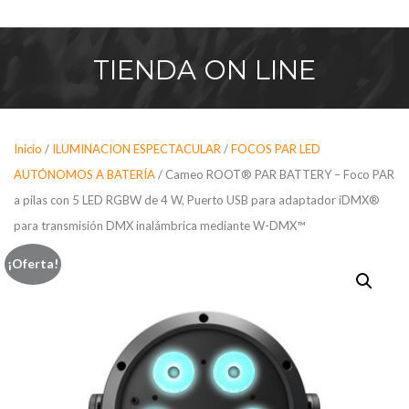
Saltar
al
contenido
TIENDA
ON LINE
Inicio
/
ILUMINACION ESPECTACULAR
/
FOCOS PAR LED
AUTÓNOMOS A BATERÍA
/ Cameo ROOT® PAR BATTERY – Foco PAR
a pilas con 5 LED RGBW de 4 W, Puerto USB para adaptador iDMX®
para transmisión DMX inalámbrica mediante W-DMX™
¡Oferta!