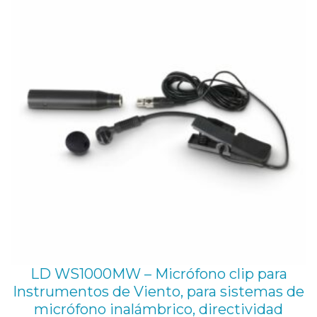
EN
OFE
LD WS1000MW – Micrófono clip para
Instrumentos de Viento, para sistemas de
micrófono inalámbrico, directividad