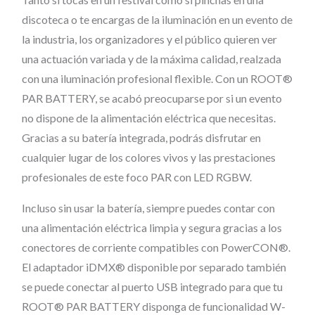
,
discoteca o te encargas de la iluminación en un evento de
P
la industria, los organizadores y el público quieren ver
u
una actuación variada y de la máxima calidad, realzada
e
con una iluminación profesional flexible. Con un ROOT®
r
PAR BATTERY, se acabó preocuparse por si un evento
t
no dispone de la alimentación eléctrica que necesitas.
o
Gracias a su batería integrada, podrás disfrutar en
U
cualquier lugar de los colores vivos y las prestaciones
S
profesionales de este foco PAR con LED RGBW.
B
Incluso sin usar la batería, siempre puedes contar con
p
una alimentación eléctrica limpia y segura gracias a los
a
conectores de corriente compatibles con PowerCON®.
r
El adaptador iDMX® disponible por separado también
a
se puede conectar al puerto USB integrado para que tu
a
ROOT® PAR BATTERY disponga de funcionalidad W-