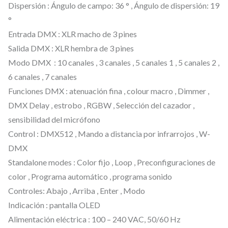
Dispersión : Ángulo de campo: 36 ° , Ángulo de dispersión: 19
–
°
F
Entrada DMX : XLR macho de 3 pines
o
Salida DMX : XLR hembra de 3 pines
c
Modo DMX : 10 canales , 3 canales , 5 canales 1 , 5 canales 2 ,
o
6 canales , 7 canales
Funciones DMX : atenuación fina , colour macro , Dimmer ,
P
DMX Delay , estrobo , RGBW , Selección del cazador ,
A
sensibilidad del micrófono
R
Control : DMX512 , Mando a distancia por infrarrojos , W-
a
DMX
p
Standalone modes : Color fijo , Loop , Preconfiguraciones de
i
color , Programa automático , programa sonido
l
Controles: Abajo , Arriba , Enter , Modo
a
Indicación : pantalla OLED
s
Alimentación eléctrica : 100 – 240 VAC, 50/60 Hz