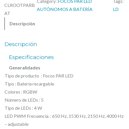
Category:
FOCOS PAR LED
Tags:
1
0
CLROOTPARB
R
AUTÓNOMOS A BATERÍA
LD
,
AT
O
0
€
Descripción
O
0
.
T
®
€
Descripción
.
P
Especificaciones
A
Generalidades
R
Tipo de producto : Focos PAR LED
B
Tipo : Batería recargable
A
Colores : RGBW
T
Número de LEDs : 5
T
Tipo de LEDs : 4 W
E
LED PWM Frecuencia. : 650 Hz, 1530 Hz, 2150 Hz, 4000 Hz
R
– adjustable
Y