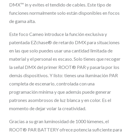
d
DMX™ in y evites el tendido de cables. Este tipo de
a
funciones normalmente solo están disponibles en focos
p
de gama alta.
t
Este foco Cameo introduce la función exclusiva y
a
patentada EZchase® de retardo DMX para situaciones
d
en las que solo puedes usar una cantidad limitada de
o
material y el personal es escaso. Solo tienes que recoger
r
la señal DMX del primer ROOT® PAR y pasarla por los
i
demás dispositivos. Y listo: tienes una iluminación PAR
D
completa de escenario, controlada con una
M
programación mínima y que además puede generar
X
patrones asombrosos de luz blanca y en color. Es el
®
momento de dejar volar la creatividad.
p
Gracias a su gran luminosidad de 1000 lúmenes, el
a
ROOT® PAR BATTERY ofrece potencia suficiente para