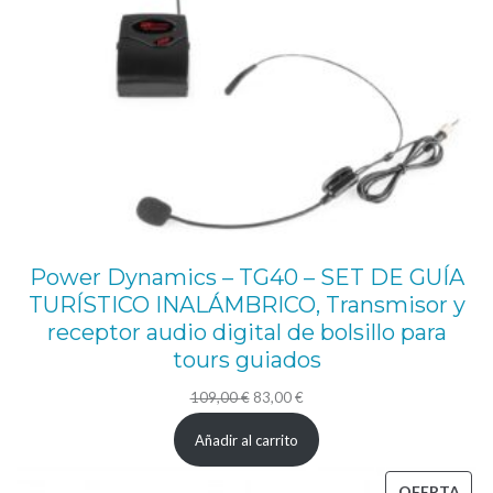
Power Dynamics – TG40 – SET DE GUÍA
TURÍSTICO INALÁMBRICO, Transmisor y
receptor audio digital de bolsillo para
tours guiados
El
El
109,00
€
83,00
€
precio
precio
Añadir al carrito
original
actual
era:
es:
PRO
OFERTA