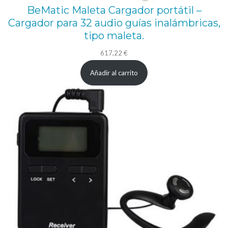
BeMatic Maleta Cargador portátil –
Cargador para 32 audio guías inalámbricas,
tipo maleta.
617,22
€
Añadir al carrito