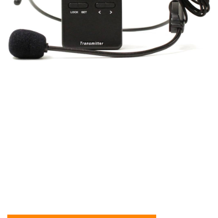
BeMatic Transmisor
Audioguía inalámbrico –
Transmisor audioguía para
grupos, Frecuencia – 808-
818MHz, módulo transmisor