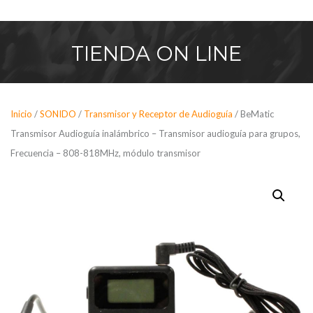
Saltar
al
contenido
TIENDA
ON LINE
Inicio
/
SONIDO
/
Transmisor y Receptor de Audioguía
/ BeMatic
Transmisor Audioguía inalámbrico – Transmisor audioguía para grupos,
Frecuencia – 808-818MHz, módulo transmisor