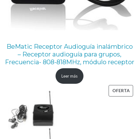
BeMatic Receptor Audioguía inalámbrico
– Receptor audioguía para grupos,
Frecuencia- 808-818MHz, módulo receptor
Leer más
PRO
OFERTA
EN
OFE