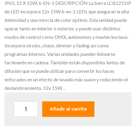
c
c
IP65, 12 X 15W, 6-EN-1 DESCRIPCIÓN La barra LCB1215IP
i
i
de LED incorpora 12x 15W 6-en-1 LEDs que aseguran la alta
o
o
intensidad y una mezcla de color óptimo. Esta unidad puede
o
a
operar tanto en interior o exterior, y puede usar distintos
r
c
modos de control como DMX, autónomos y master/esclavo.
i
t
Incorpora strobo, chase, dimmer y fading asi como
g
u
programas internos. Varias unidades pueden linkearse
i
a
facilmente en cadena. También están disponibles lentes de
n
l
difusión que se puede utilizar para convertir los haces
a
e
enfocados en un efecto de lavado más suave y reduciendo el
l
s
deslumbramiento. 12x 15W…
e
:
r
5
B
Añadir al carrito
a
7
E
:
9
A
7
,
M