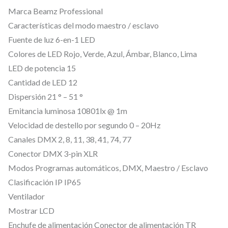
Marca Beamz Professional
1
Características del modo maestro / esclavo
2
Fuente de luz 6-en-1 LED
1
Colores de LED Rojo, Verde, Azul, Ámbar, Blanco, Lima
5
LED de potencia 15
I
Cantidad de LED 12
P
Dispersión 21 ° – 51 °
–
Emitancia luminosa 10801lx @ 1m
L
Velocidad de destello por segundo 0 – 20Hz
E
Canales DMX 2, 8, 11, 38, 41, 74, 77
D
Conector DMX 3-pin XLR
B
Modos Programas automáticos, DMX, Maestro / Esclavo
A
Clasificación IP IP65
R
Ventilador
I
Mostrar LCD
Enchufe de alimentación Conector de alimentación TR
P