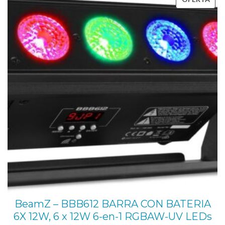
EN
OFE
BeamZ – BBB612 BARRA CON BATERIA
6X 12W, 6 x 12W 6-en-1 RGBAW-UV LEDs