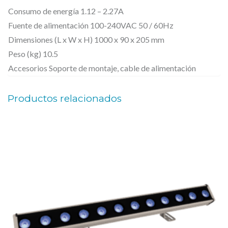
Consumo de energía 1.12 – 2.27A
6
Fuente de alimentación 100-240VAC 50 / 60Hz
5
Dimensiones (L x W x H) 1000 x 90 x 205 mm
,
Peso (kg) 10.5
1
Accesorios Soporte de montaje, cable de alimentación
2
X
Productos relacionados
1
5
W
,
6
-
E
N
-