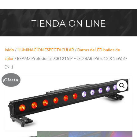
Saltar
al
contenido
TIENDA
ON LINE
Inicio
/
ILUMINACION ESPECTACULAR
/
Barras de LED baños de
color
/ BEAMZ Profesional LCB1215IP – LED BAR IP65, 12 X 15W, 6-
EN-1
¡Oferta!