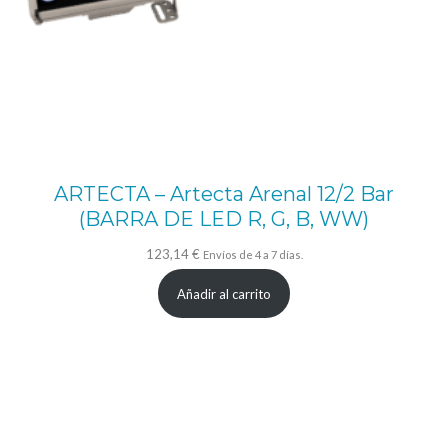
1
c
a
n
t
i
ARTECTA – Artecta Arenal 12/2 Bar
d
(BARRA DE LED R, G, B, WW)
a
123,14
€
Envíos de 4 a 7 días.
d
Añadir al carrito