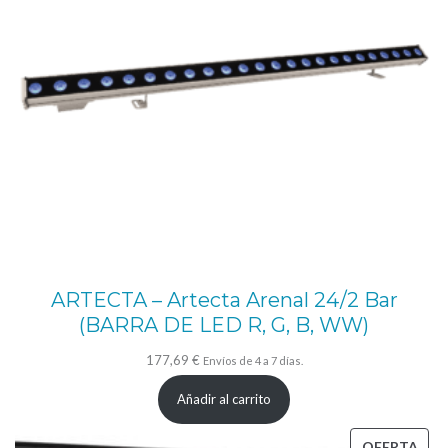
ARTECTA – Artecta Arenal 24/2 Bar
(BARRA DE LED R, G, B, WW)
177,69
€
Envíos de 4 a 7 días.
Añadir al carrito
PRO
OFERTA