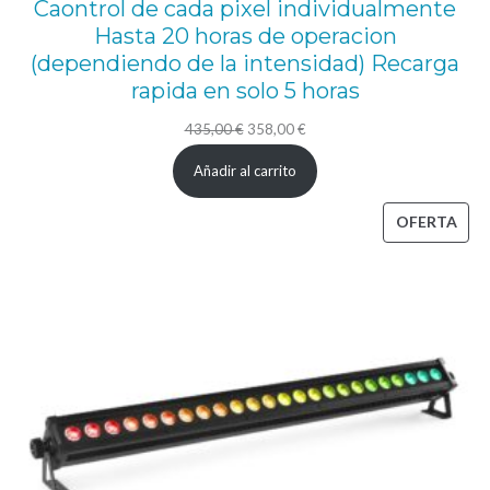
Caontrol de cada pixel individualmente
Hasta 20 horas de operacion
(dependiendo de la intensidad) Recarga
rapida en solo 5 horas
El
El
435,00
€
358,00
€
precio
precio
Añadir al carrito
original
actual
era:
es:
PRO
OFERTA
435,00 €.
358,00 €.
EN
OFE