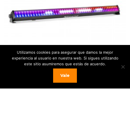
Utilizamos cookies para asegurar que damos la mejor
experiencia al usuario en nuestra web. Si sigues utilizando
este sitio asumiremos que estás de acuerdo.
Vale
BeamZ – LCB288 – LED BARRA WASH Y
STROBO RGB+W
El
El
230,00
€
189,00
€
precio
precio
Añadir al carrito
original
actual
era:
es:
230,00 €.
189,00 €.