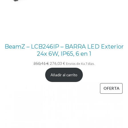
BeamZ – LCB246IP – BARRA LED Exterior
24x 6W, IP65, 6 en 1
El
El
350,41
€
276,03
€
Envíos de 4 a 7 días.
precio
precio
Añadir al carrito
original
actual
era:
es:
PRO
OFERTA
350,41 €.
276,03 €.
EN
OFE