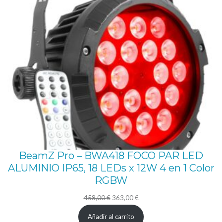
l
e
n
t
a
m
e
n
t
e
e
BeamZ Pro – BWA418 FOCO PAR LED
n
ALUMINIO IP65, 18 LEDs x 12W 4 en 1 Color
l
RGBW
u
El
El
458,00
€
363,00
€
g
precio
precio
Añadir al carrito