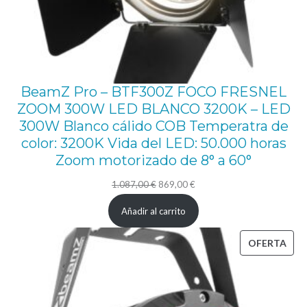
O
N
F
E
BeamZ Pro – BTF300Z FOCO FRESNEL
T
ZOOM 300W LED BLANCO 3200K – LED
T
300W Blanco cálido COB Temperatra de
color: 3200K Vida del LED: 50.000 horas
I
Zoom motorizado de 8° a 60°
s
e
El
El
1.087,00
€
869,00
€
precio
precio
s
Añadir al carrito
original
actual
o
era:
es:
PRO
OFERTA
p
1.087,00 €.
869,00 €.
EN
l
OFE
a