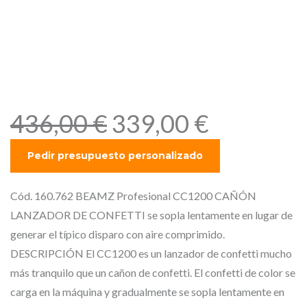
– CAÑÓN LANZADOR DE
CONFETTI se sopla
lentamente en lugar de
generar el típico disparo
con aire comprimido.
E
E
436,00
€
339,00
€
l
l
p
p
r
r
e
e
Cód. 160.762 BEAMZ Profesional CC1200 CAÑÓN
c
c
LANZADOR DE CONFETTI se sopla lentamente en lugar de
i
i
generar el típico disparo con aire comprimido.
o
o
DESCRIPCIÓN El CC1200 es un lanzador de confetti mucho
o
a
más tranquilo que un cañon de confetti. El confetti de color se
r
c
carga en la máquina y gradualmente se sopla lentamente en