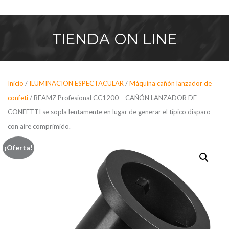
Saltar
al
contenido
TIENDA
ON LINE
Inicio
/
ILUMINACION ESPECTACULAR
/
Máquina cañón lanzador de
confeti
/ BEAMZ Profesional CC1200 – CAÑÓN LANZADOR DE
CONFETTI se sopla lentamente en lugar de generar el típico disparo
con aire comprimido.
¡Oferta!