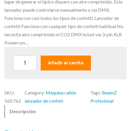
i
t
lugar de generar el típico disparo con aire comprimido. Este
g
u
lanzador puede controlarse manualmente o vía DMX.
i
a
Funciona con casi todos los tipos de confetti. Lanzador de
n
l
confetti Funciona con cualquier tipo de confetti habitual No
a
e
necesita aire comprimido ni CO2 DMX in/out via 3-pin XLR
l
s
Powercon…
e
:
r
3
B
Añadir al carrito
a
3
E
:
9
A
4
,
M
3
0
SKU:
Category:
Máquina cañón
Tags:
BeamZ
Z
6
0
160.762
lanzador de confeti
Profesional
P
,
Descripción
r
0
€
o
0
.
f