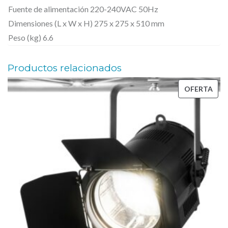
Fuente de alimentación 220-240VAC 50Hz
A
Dimensiones (L x W x H) 275 x 275 x 510 mm
Ñ
Peso (kg) 6.6
Ó
N
Productos relacionados
L
PRO
OFERTA
A
EN
N
OFE
Z
A
D
O
R
D
E
C