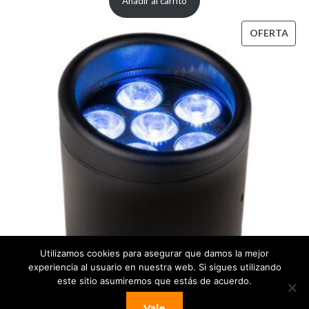
Añadir al carrito
a
original
actual
n
era:
es:
PRO
OFERTA
t
470,00 €.
382,00 €.
EN
i
OFE
d
a
d
Utilizamos cookies para asegurar que damos la mejor
experiencia al usuario en nuestra web. Si sigues utilizando
este sitio asumiremos que estás de acuerdo.
Vale