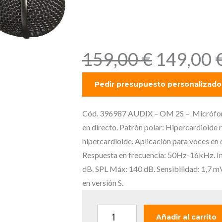
Patrón pola
Hipercardio
E
159,00
€
149,00
l
p
r
e
Cód. 396987 AUDIX – OM 2S – Micrófono 
c
en directo. Patrón polar: Hipercardioi
i
hipercardioide. Aplicación para voces en d
o
Respuesta en frecuencia: 50Hz-16kHz. I
o
dB. SPL Máx: 140 dB. Sensibilidad: 1,7 mV
r
en versión S.
i
g
A
Añadir al carrito