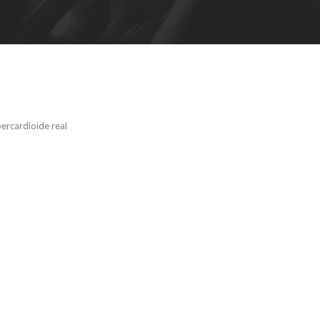
ercardioide real
 2S –
dinámico
ide. Aplicación
en directo.