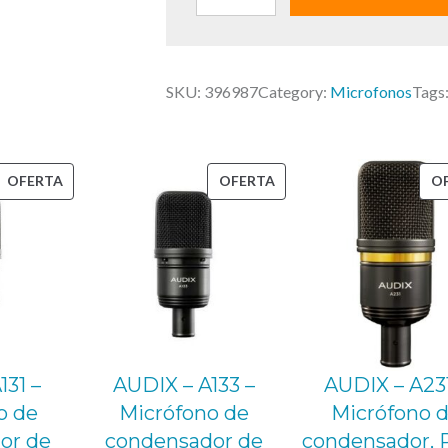
i
U
n
D
a
I
l
SKU:
396987
Category:
Microfonos
Tags
X
e
–
r
O
a
PRODUCTO
PRODUCTO
OFERTA
OFERTA
O
M
:
EN
EN
1
2
OFERTA
OFERTA
5
S
9
–
,
M
0
i
0
c
131 –
AUDIX – A133 –
AUDIX – A231
r
o de
Micrófono de
Micrófono 
€
ó
or de
condensador de
condensador, 