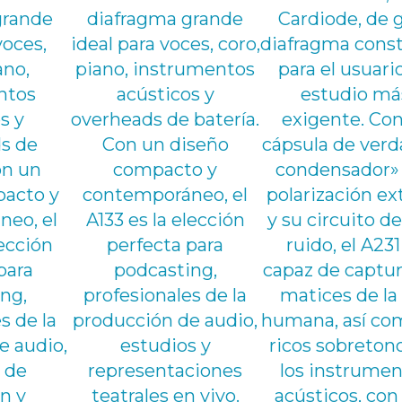
.
f
grande
diafragma grande
Cardiode, de 
o
voces,
ideal para voces, coro,
diafragma cons
n
ano,
piano, instrumentos
para el usuari
o
ntos
acústicos y
estudio má
d
s y
overheads de batería.
exigente. Con
s de
Con un diseño
cápsula de ver
i
on un
compacto y
condensador»
n
acto y
contemporáneo, el
polarización ex
á
eo, el
A133 es la elección
y su circuito de
m
lección
perfecta para
ruido, el A231
i
para
podcasting,
capaz de captur
c
ng,
profesionales de la
matices de la
o
s de la
producción de audio,
humana, así co
h
e audio,
estudios y
ricos sobreton
i
 de
representaciones
los instrume
p
n y
teatrales en vivo.
acústicos, con