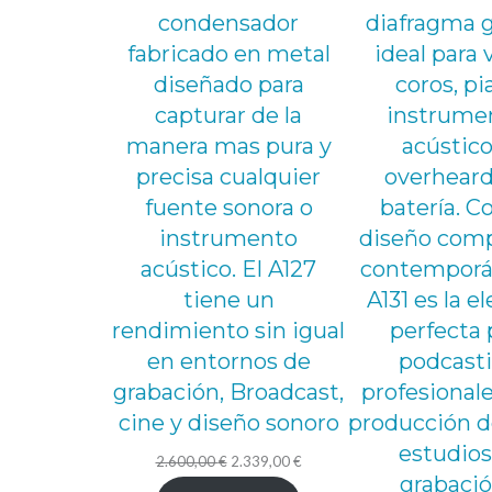
condensador
diafragma 
fabricado en metal
ideal para 
diseñado para
coros, pi
capturar de la
instrume
manera mas pura y
acústico
precisa cualquier
overheard
fuente sonora o
batería. C
instrumento
diseño comp
acústico. El A127
contemporán
tiene un
A131 es la e
rendimiento sin igual
perfecta 
en entornos de
podcasti
grabación, Broadcast,
profesionale
cine y diseño sonoro
producción d
estudios
El
El
2.600,00
€
2.339,00
€
grabació
precio
precio