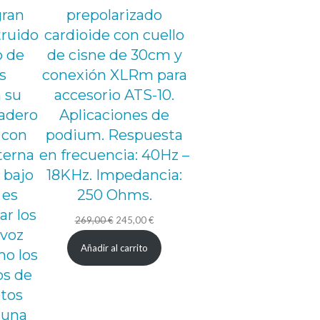
gran
prepolarizado
truido
cardioide con cuello
o de
de cisne de 30cm y
s
conexión XLRm para
 su
accesorio ATS-10.
dadero
Aplicaciones de
 con
podium. Respuesta
terna
en frecuencia: 40Hz –
 bajo
18KHz. Impedancia:
 es
250 Ohms.
ar los
El
El
269,00
€
245,00
€
 voz
precio
precio
Añadir al carrito
mo los
original
actual
os de
era:
es:
ntos
269,00 €.
245,00 €.
 una