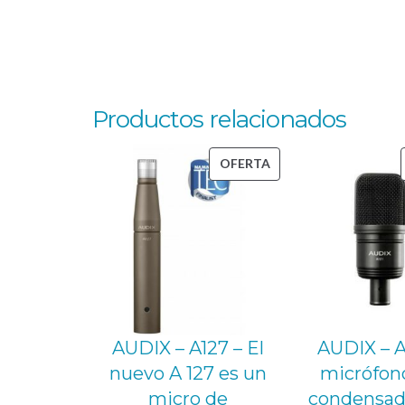
Productos relacionados
PRODUCTO
OFERTA
EN
OFERTA
AUDIX – A127 – El
AUDIX – A
nuevo A 127 es un
micrófon
micro de
condensad