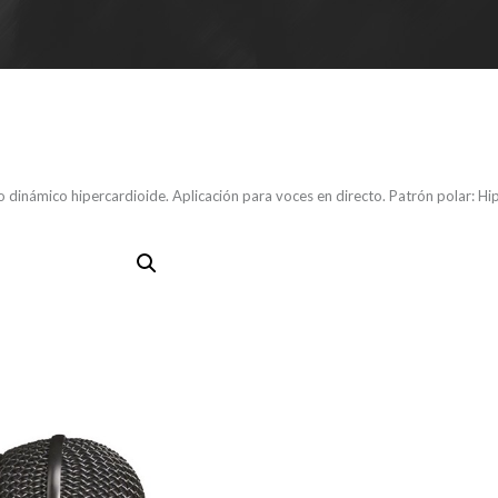
inámico hipercardioide. Aplicación para voces en directo. Patrón polar: Hip
AUDIX – OM
Micrófono 
hipercardio
para voces 