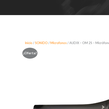
Inicio
/
SONIDO
/
Microfonos
/ AUDIX – OM 2S – Micrófono d
¡Oferta!