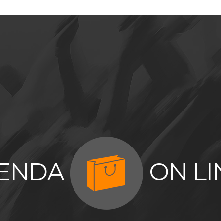
IENDA
ON LI