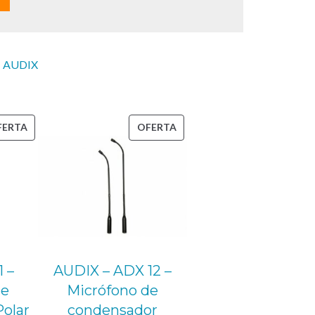
a
l
e
s
:
AUDIX
:
1
4
PRODUCTO
PRODUCTO
FERTA
OFERTA
9
EN
EN
,
OFERTA
OFERTA
0
0
€
.
 –
AUDIX – ADX 12 –
de
Micrófono de
Polar
condensador