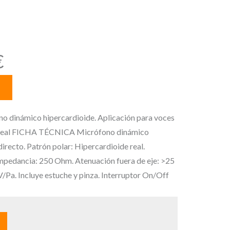
r:
ide real
E
€
l
p
r
e
dinámico hipercardioide. Aplicación para voces
c
de real FICHA TÉCNICA Micrófono dinámico
i
irecto. Patrón polar: Hipercardioide real.
o
mpedancia: 250 Ohm. Atenuación fuera de eje: >25
a
/Pa. Incluye estuche y pinza. Interruptor On/Off
c
t
u