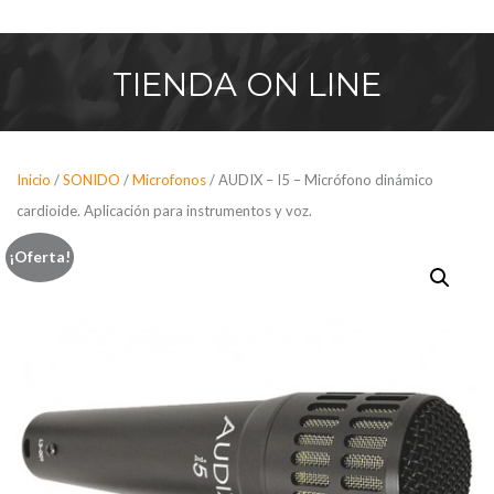
Saltar
al
contenido
TIENDA
ON LINE
Inicio
/
SONIDO
/
Microfonos
/ AUDIX – I5 – Micrófono dinámico
cardioide. Aplicación para instrumentos y voz.
¡Oferta!