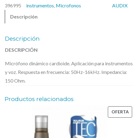
:
3
396995
instrumentos
, 
Microfonos
AUDIX
–
1
,
Descripción
I
2
0
5
1
0
–
,
Descripción
M
0
€
DESCRIPCIÓN
0
.
i
Micrófono dinámico cardioide. Aplicación para instrumentos
c
€
y voz. Respuesta en frecuencia: 50Hz-16kHz. Impedancia:
r
.
150 Ohm.
ó
f
Productos relacionados
o
n
PRO
OFERTA
o
EN
d
OFE
i