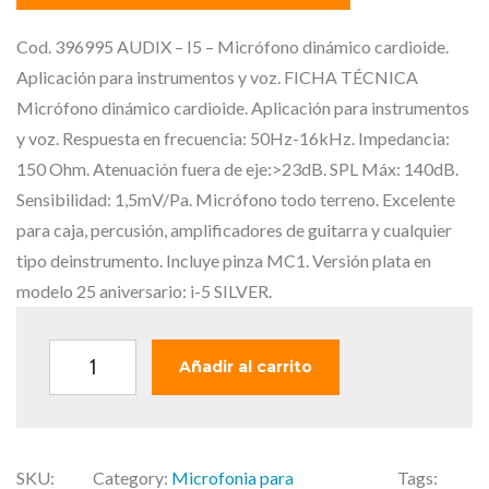
r
r
e
e
Cod. 396995 AUDIX – I5 – Micrófono dinámico cardioide.
c
c
Aplicación para instrumentos y voz. FICHA TÉCNICA
i
i
Micrófono dinámico cardioide. Aplicación para instrumentos
o
o
y voz. Respuesta en frecuencia: 50Hz-16kHz. Impedancia:
o
a
150 Ohm. Atenuación fuera de eje:>23dB. SPL Máx: 140dB.
r
c
Sensibilidad: 1,5mV/Pa. Micrófono todo terreno. Excelente
i
t
para caja, percusión, amplificadores de guitarra y cualquier
g
u
tipo deinstrumento. Incluye pinza MC1. Versión plata en
i
a
modelo 25 aniversario: i-5 SILVER.
n
l
a
e
A
Añadir al carrito
l
s
U
e
:
D
r
1
I
a
1
SKU:
Category:
Microfonia para
Tags:
X