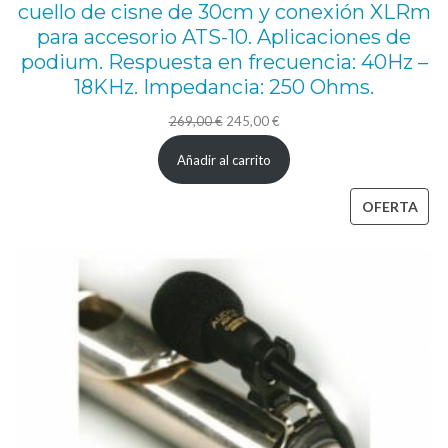
cuello de cisne de 30cm y conexión XLRm
para accesorio ATS-10. Aplicaciones de
podium. Respuesta en frecuencia: 40Hz –
18KHz. Impedancia: 250 Ohms.
El
El
269,00
€
245,00
€
precio
precio
Añadir al carrito
original
actual
era:
es:
PRO
OFERTA
269,00 €.
245,00 €.
EN
OFE