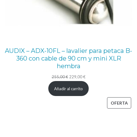
AUDIX – ADX-10FL – lavalier para petaca B-
360 con cable de 90 cm y mini XLR
hembra
El
El
255,00
€
229,00
€
precio
precio
Añadir al carrito
original
actual
era:
es:
PRO
OFERTA
255,00 €.
229,00 €.
EN
OFE