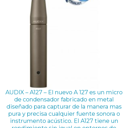
n
á
m
i
c
o
c
a
r
d
AUDIX – A127 – El nuevo A 127 es un micro
i
de condensador fabricado en metal
o
diseñado para capturar de la manera mas
i
pura y precisa cualquier fuente sonora o
d
instrumento acústico. El A127 tiene un
rendimiento sin igual en entornos de