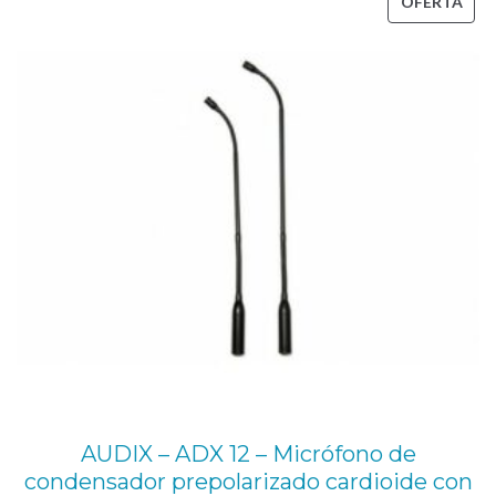
PRO
OFERTA
o
1.089,00 €.
980,00 €.
EN
z
OFE
.
c
a
n
t
i
d
a
d
AUDIX – ADX 12 – Micrófono de
condensador prepolarizado cardioide con