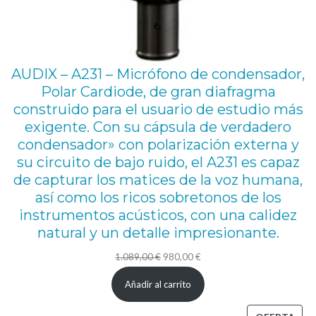
a
i
n
s
AUDIX – A231 – Micrófono de condensador,
t
Polar Cardiode, de gran diafragma
construido para el usuario de estudio más
r
exigente. Con su cápsula de verdadero
u
condensador» con polarización externa y
m
su circuito de bajo ruido, el A231 es capaz
e
de capturar los matices de la voz humana,
n
así como los ricos sobretonos de los
instrumentos acústicos, con una calidez
t
natural y un detalle impresionante.
o
s
El
El
1.089,00
€
980,00
€
precio
precio
y
Añadir al carrito
original
actual
v
era:
es: