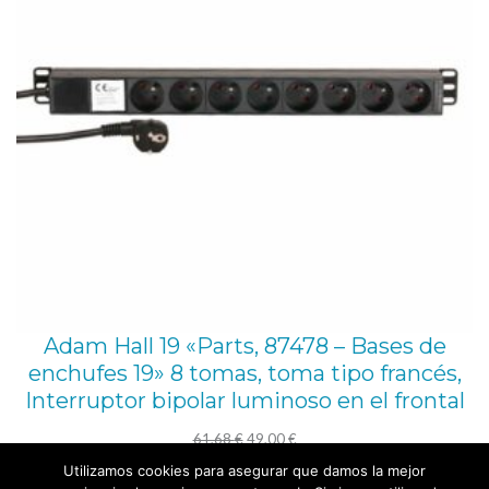
Adam Hall 19 «Parts, 87478 – Bases de
enchufes 19» 8 tomas, toma tipo francés,
Interruptor bipolar luminoso en el frontal
El
El
61,68
€
49,00
€
precio
precio
Utilizamos cookies para asegurar que damos la mejor
Añadir al carrito