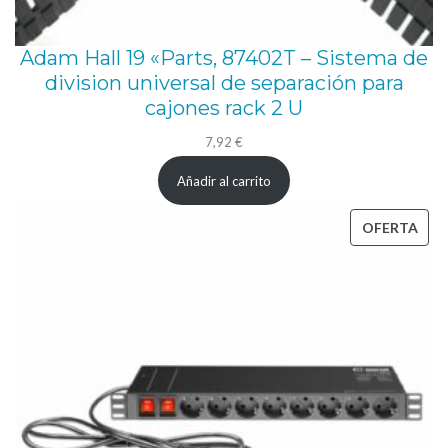
Adam Hall 19 «Parts, 87402T – Sistema de
division universal de separación para
cajones rack 2 U
7,92
€
Añadir al carrito
PRO
OFERTA
EN
OFE