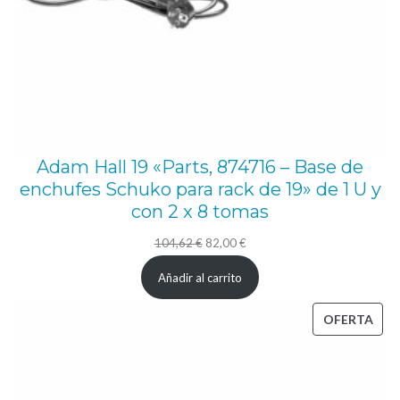
Adam Hall 19 «Parts, 874716 – Base de
enchufes Schuko para rack de 19» de 1 U y
con 2 x 8 tomas
El
El
104,62
€
82,00
€
precio
precio
Añadir al carrito
original
actual
era:
es:
PRO
OFERTA
104,62 €.
82,00 €.
EN
OFE