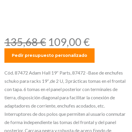
Adam Hall 19″ Parts, 87472 -
Base de enchufes schuko
para racks 19″,de 2 U,
E
E
135,68
€
109,00
€
l
l
p
p
r
r
e
e
Cód. 87472 Adam Hall 19″ Parts, 87472 -Base de enchufes
c
c
schuko para racks 19″,de 2 U, 3 prácticas tomas en el frontal
i
i
con tapa. 6 tomas en el panel posterior con terminales de
o
o
tierra, disposición diagonal para facilitar la conexión de
o
a
adaptadores de corriente, enchufes acodados, etc.
r
c
Interruptores de dos polos que permiten al usuario conmutar
i
t
de forma independiente las tomas del frontal y del panel
posterior. Carcasa negra y robusta de acero Fondo de