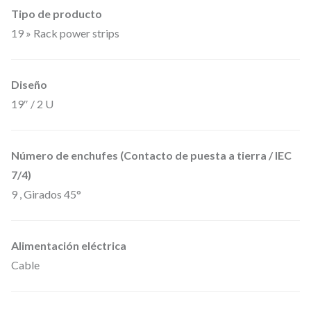
€
.
Tipo de producto
r
19 » Rack power strips
t
s
,
Diseño
8
19″ / 2 U
7
4
Número de enchufes (Contacto de puesta a tierra / IEC
7
7/4)
2
9 , Girados 45°
-
B
a
Alimentación eléctrica
Cable
s
e
d