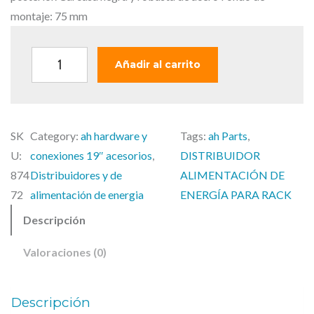
g
u
i
a
montaje: 75 mm
n
l
a
e
A
Añadir al carrito
l
s
d
e
:
a
r
1
m
a
0
SK
Category:
ah hardware y
Tags:
ah Parts
, 
H
:
9
U:
conexiones 19″ acesorios
, 
DISTRIBUIDOR
a
1
,
874
Distribuidores y de
ALIMENTACIÓN DE
l
3
0
72
alimentación de energia
ENERGÍA PARA RACK
l
5
0
Descripción
1
,
9
6
€
Valoraciones (0)
8
.
"
P
Descripción
a