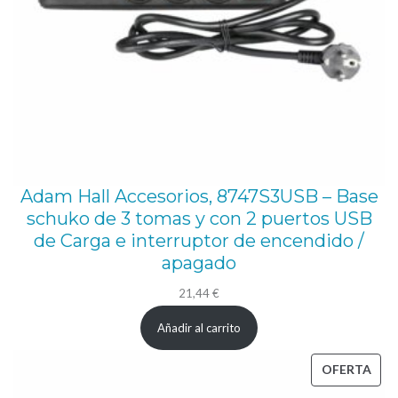
Adam Hall Accesorios, 8747S3USB – Base
schuko de 3 tomas y con 2 puertos USB
de Carga e interruptor de encendido /
apagado
21,44
€
Añadir al carrito
PRO
OFERTA
EN