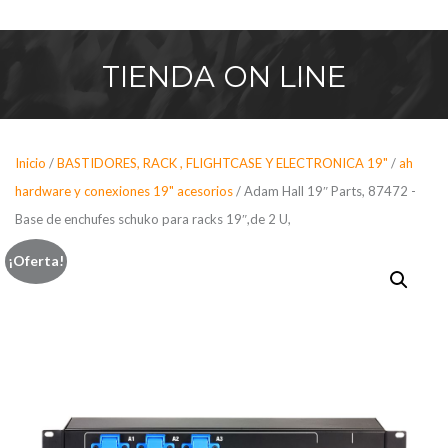
Saltar
al
contenido
TIENDA
ON LINE
Inicio
/
BASTIDORES, RACK , FLIGHTCASE Y ELECTRONICA 19"
/
ah
hardware y conexiones 19" acesorios
/ Adam Hall 19″ Parts, 87472 -
Base de enchufes schuko para racks 19″,de 2 U,
¡Oferta!