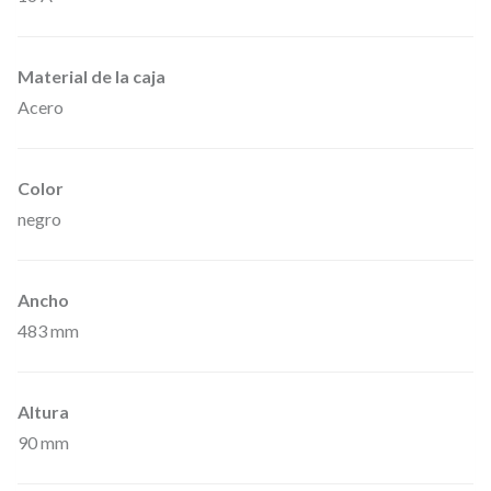
p
a
Material de la caja
r
Acero
a
r
Color
a
negro
c
k
s
Ancho
1
483 mm
9
"
Altura
,
90 mm
d
e