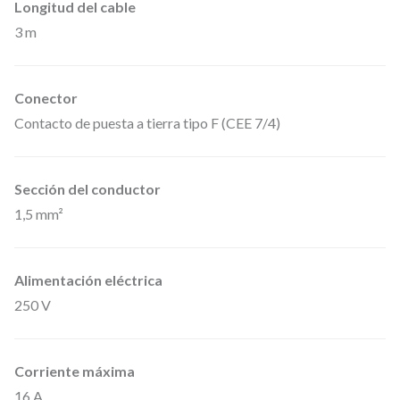
Longitud del cable
e
3 m
e
n
Conector
c
Contacto de puesta a tierra tipo F (CEE 7/4)
h
u
f
Sección del conductor
e
1,5 mm²
s
s
Alimentación eléctrica
c
250 V
h
u
k
Corriente máxima
16 A
o