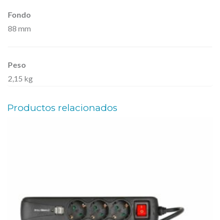
2
Fondo
88 mm
U
,
c
Peso
a
2,15 kg
n
t
Productos relacionados
i
d
a
d