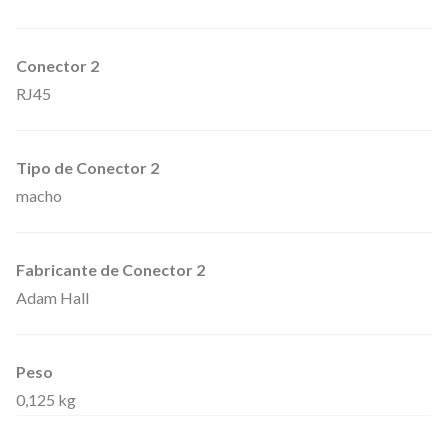
e
l
Conector 2
a
RJ45
S
e
r
Tipo de Conector 2
i
macho
e
4
Fabricante de Conector 2
e
Adam Hall
s
t
r
Peso
0,125 kg
e
l