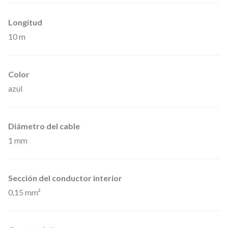
5
1
Longitud
0
10 m
0
0
Color
–
azul
C
a
b
Diámetro del cable
1 mm
l
e
d
Sección del conductor interior
e
0,15 mm²
r
e