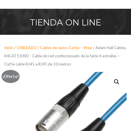
Saltar
al
contenido
TIENDA
ON LINE
Inicio
/
CABLEADO
/
Cables de datos Cat5e – 4Star
/ Adam Hall Cables,
K4CAT51000 – Cable de red confeccionado de la Serie 4 estrellas –
Cat5e cable RJ45 a RJ45 de 10 metros
¡Oferta!