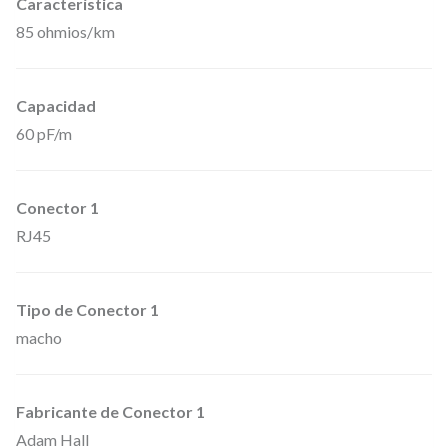
Característica
d
85 ohmios/km
c
o
n
Capacidad
f
60 pF/m
e
c
Conector 1
c
RJ45
i
o
n
Tipo de Conector 1
macho
a
d
o
Fabricante de Conector 1
d
Adam Hall