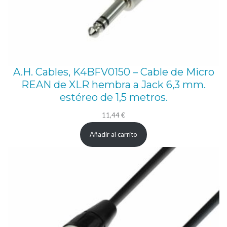
r
o
s
c
a
A.H. Cables, K4BFV0150 – Cable de Micro
REAN de XLR hembra a Jack 6,3 mm.
n
estéreo de 1,5 metros.
t
i
11,44
€
d
Añadir al carrito
a
d