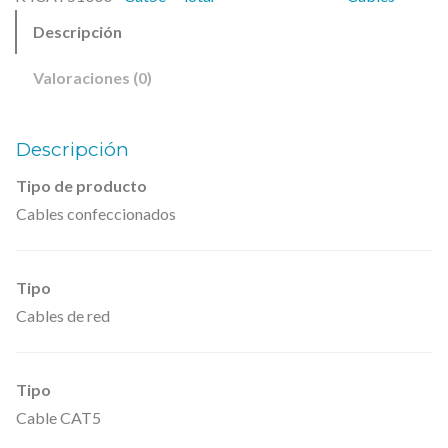
a
r
4
Descripción
l
a
5
l
:
,
Valoraciones (0)
C
5
0
a
5
0
Descripción
,
b
1
€
l
Tipo de producto
4
.
Cables confeccionados
e
s
€
,
Tipo
.
K
Cables de red
4
C
Tipo
A
Cable CAT5
T