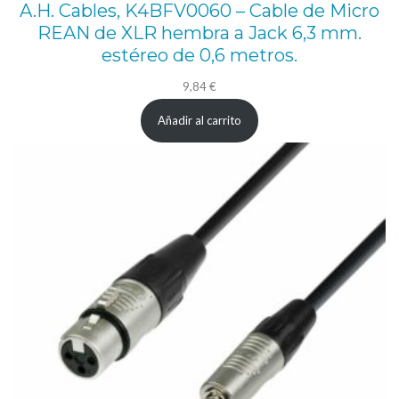
A.H. Cables, K4BFV0060 – Cable de Micro
J
REAN de XLR hembra a Jack 6,3 mm.
4
estéreo de 0,6 metros.
5
9,84
€
a
R
Añadir al carrito
J
4
5
d
e
1
0
m
e
t