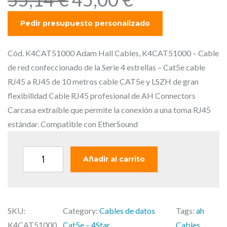
l
l
p
p
r
r
e
e
Cód. K4CAT51000 Adam Hall Cables, K4CAT51000 – Cable
c
c
de red confeccionado de la Serie 4 estrellas – Cat5e cable
i
i
RJ45 a RJ45 de 10 metros cable CAT5e y LSZH de gran
o
o
flexibilidad Cable RJ45 profesional de AH Connectors
o
a
Carcasa extraíble que permite la conexión a una toma RJ45
r
c
estándar. Compatible con EtherSound
i
t
g
u
A
Añadir al carrito
i
a
d
n
l
a
a
e
m
l
s
SKU:
Category:
Cables de datos
Tags:
ah
H
e
:
K4CAT51000
Cat5e – 4Star
Cables