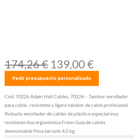
Adam Hall Cables, 70226 –
Tambor enrollador para
cable resistente y ligero
tambor de cable
profesional
E
E
174,26
€
139,00
€
l
l
p
p
r
r
e
e
Cód. 70226 Adam Hall Cables, 70226 – Tambor enrollador
c
c
para cable , resistente y ligero tambor de cable profesional
i
i
Robusto enrollador de cables de plástico especial muy
o
o
resistente Asa ergonómica Freno Guía de cables
o
a
desmontable Pesa tan solo 4,0 kg