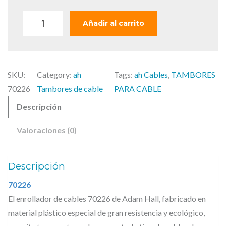
r
c
i
t
A
Añadir al carrito
g
u
d
i
a
a
n
l
m
a
e
SKU:
Category:
ah
Tags:
ah Cables
, 
TAMBORES
H
l
s
70226
Tambores de cable
PARA CABLE
a
e
:
Descripción
l
r
1
l
a
3
Valoraciones (0)
C
:
9
a
1
,
Descripción
7
0
b
4
0
l
70226
,
El enrollador de cables 70226 de Adam Hall, fabricado en
e
2
€
material plástico especial de gran resistencia y ecológico,
s