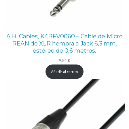
l
e
p
r
A.H. Cables, K4BFV0060 – Cable de Micro
o
REAN de XLR hembra a Jack 6,3 mm.
f
estéreo de 0,6 metros.
e
9,84
€
s
Añadir al carrito
i
o
n
a
l
c
a