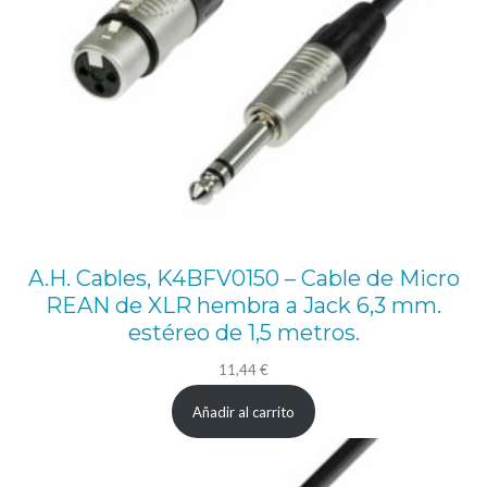
n
t
i
d
a
d
A.H. Cables, K4BFV0150 – Cable de Micro
REAN de XLR hembra a Jack 6,3 mm.
estéreo de 1,5 metros.
11,44
€
Añadir al carrito