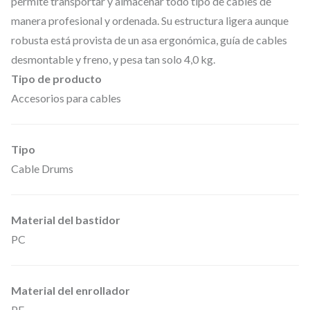
6
.
permite transportar y almacenar todo tipo de cables de
,
manera profesional y ordenada. Su estructura ligera aunque
7
€
robusta está provista de un asa ergonómica, guía de cables
0
.
desmontable y freno, y pesa tan solo 4,0 kg.
2
Tipo de producto
2
Accesorios para cables
6
–
Tipo
T
Cable Drums
a
m
b
Material del bastidor
o
PC
r
e
Material del enrollador
n
PE