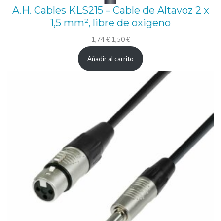
g
A.H. Cables KLS215 – Cable de Altavoz 2 x
e
1,5 mm², libre de oxigeno
r
El
El
1,74
€
1,50
€
o
precio
precio
Añadir al carrito
t
original
actual
a
era:
es:
m
1,74 €.
1,50 €.
b
o
r
d
e
c
a
b