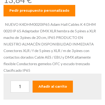
NUEVO K4DHM0020IP65 Adam Hall Cables K 4 DHM
0020 IP 65 Adaptador DMX XLR hembra de 5 pines a XLR
macho de 3 pines de 20 cm, IP65 PRODUCTO EN
NUESTRO ALMACÉN DISPONIBILIDAD INMEDIATA
Conectores XLR / f de 5 pines y XLR / m de 3 pines con
contactos dorados Cable AES / EBU y DMX altamente
flexible Conductores gemelos OFC y escudo trenzado
Clasificado IP65
A
Añadir al carrito
d
a