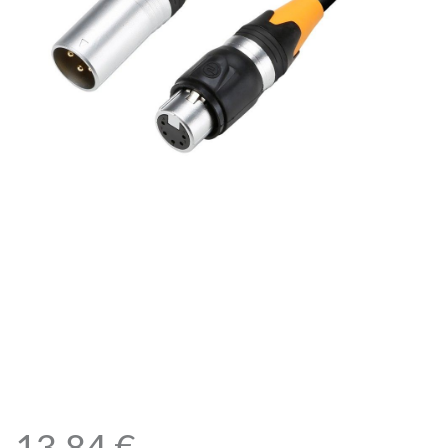
Adam Hall Cables
K4DHM0020IP65 –
Adaptador DMX 5 pines XLR
hembra a 3 pines XLR
macho 20 cm, IP65
13,84
€