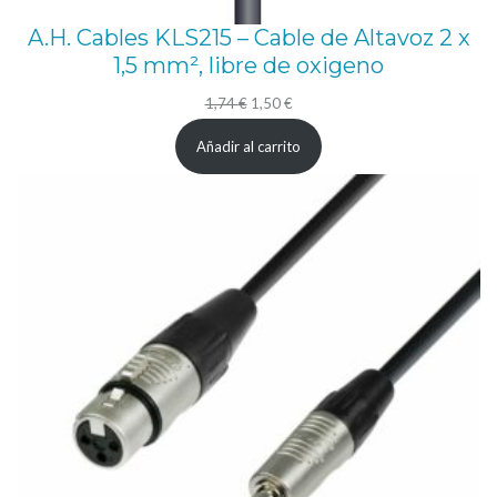
A.H. Cables KLS215 – Cable de Altavoz 2 x
1,5 mm², libre de oxigeno
El
El
1,74
€
1,50
€
precio
precio
Añadir al carrito
original
actual
era:
es:
1,74 €.
1,50 €.