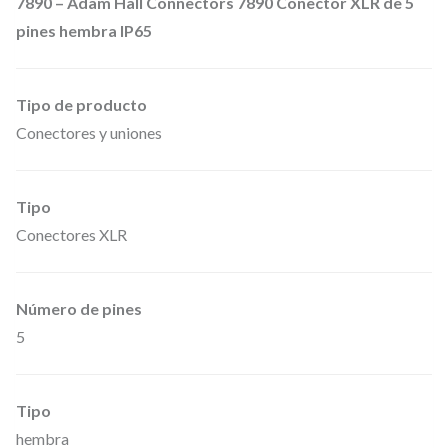
7890 – Adam Hall Connectors 7890 Conector XLR de 5
5
pines hembra IP65
c
a
n
Tipo de producto
t
Conectores y uniones
i
d
Tipo
a
Conectores XLR
d
Número de pines
5
Tipo
hembra