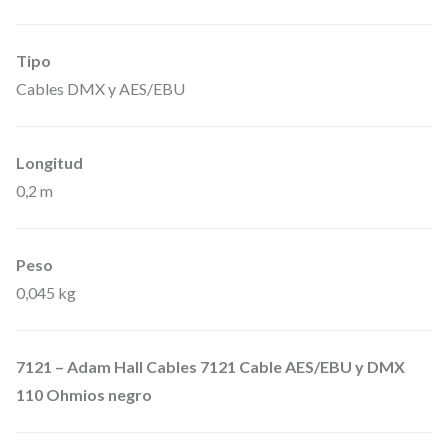
M
0
Tipo
0
Cables DMX y AES/EBU
2
0
I
Longitud
P
0,2 m
6
5
Peso
–
0,045 kg
A
d
a
7121 – Adam Hall Cables 7121 Cable AES/EBU y DMX
p
110 Ohmios negro
t