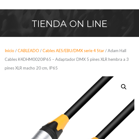
Saltar
al
contenido
TIENDA
ON LINE
Inicio
/
CABLEADO
/
Cables AES/EBU/DMX serie 4 Star
/ Adam Hall
Cables K4DHM0020IP65 – Adaptador DMX 5 pines XLR hembra a 3
pines XLR macho 20 cm, IP65