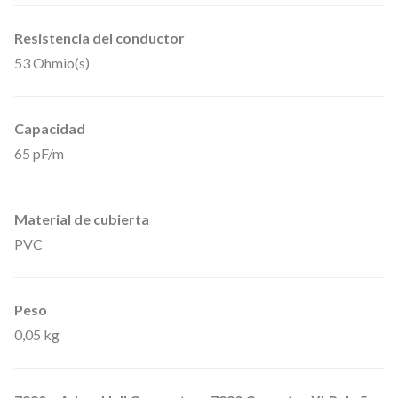
L
R
Resistencia del conductor
m
53 Ohmio(s)
a
c
Capacidad
h
65 pF/m
o
2
Material de cubierta
0
PVC
c
m
,
Peso
I
0,05 kg
P
6