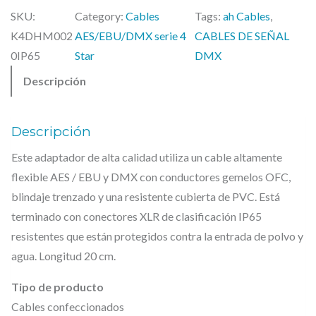
m
SKU:
Category:
Cables
Tags:
ah Cables
, 
H
K4DHM002
AES/EBU/DMX serie 4
CABLES DE SEÑAL
a
0IP65
Star
DMX
l
Descripción
l
C
a
Descripción
b
Este adaptador de alta calidad utiliza un cable altamente
l
flexible AES / EBU y DMX con conductores gemelos OFC,
e
blindaje trenzado y una resistente cubierta de PVC. Está
s
terminado con conectores XLR de clasificación IP65
K
resistentes que están protegidos contra la entrada de polvo y
4
agua. Longitud 20 cm.
D
Tipo de producto
H
Cables confeccionados