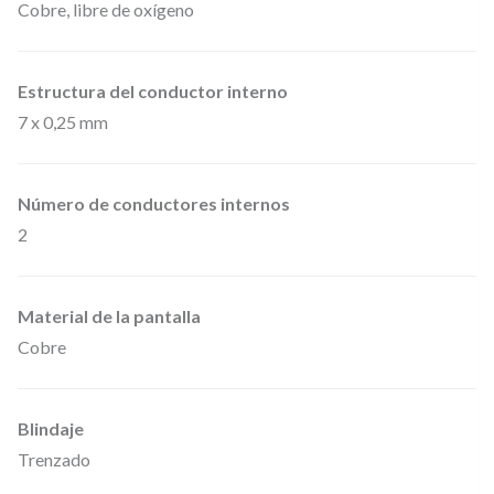
R
Cobre, libre de oxígeno
h
e
Estructura del conductor interno
m
7 x 0,25 mm
b
r
Número de conductores internos
a
2
a
3
p
Material de la pantalla
i
Cobre
n
e
Blindaje
s
Trenzado
X