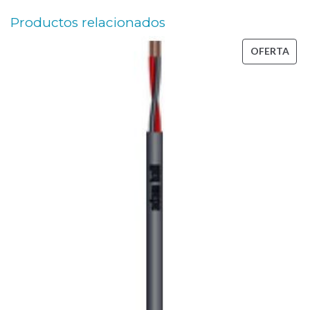
Productos relacionados
PRO
OFERTA
EN
OFE