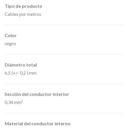
a
Tipo de producto
d
Cables por metros
o
r
Color
D
negro
M
X
5
Diámetro total
p
6,5 (+/- 0,2 ) mm
i
n
Sección del conductor interior
e
0,34 mm²
s
X
L
Material del conductor interno