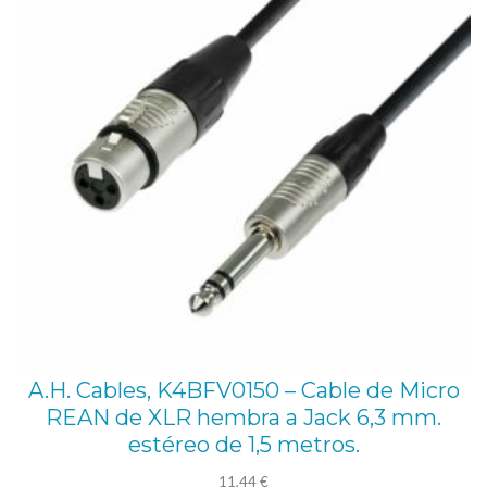
A
d
a
m
H
a
l
l
C
a
b
l
A.H. Cables, K4BFV0150 – Cable de Micro
e
REAN de XLR hembra a Jack 6,3 mm.
estéreo de 1,5 metros.
s
,
11,44
€