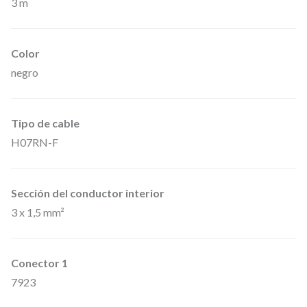
3 m
8
1
0
Color
1
negro
P
C
Tipo de cable
O
H07RN-F
N
L
0
Sección del conductor interior
3 x 1,5 mm²
3
0
0
Conector 1
X
7923
–