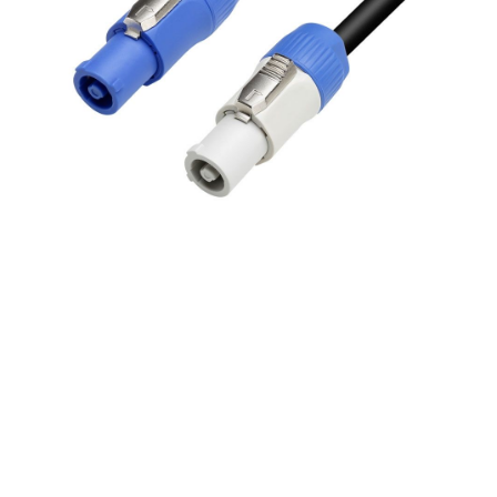
Adam Hall Cables, 8101
PCONL 0300 X – Cable de
red, Power Link de 3
metros,Adam Hall Cables,
8101 PCONL 1000 X – Cable