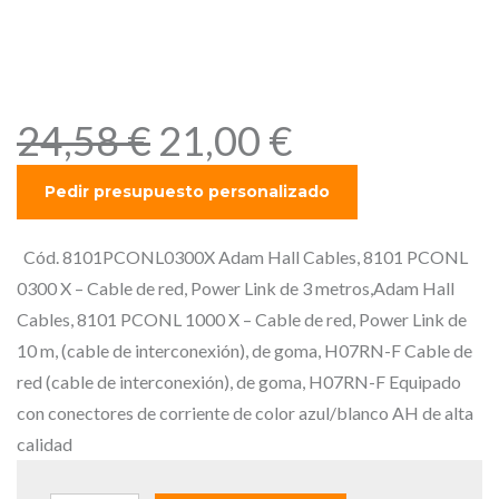
de red, Power Link de 10 m,
(cable de interconexión), de
goma, H07RN-F
E
E
24,58
€
21,00
€
l
l
p
p
r
r
e
e
Cód. 8101PCONL0300X Adam Hall Cables, 8101 PCONL
c
c
0300 X – Cable de red, Power Link de 3 metros,Adam Hall
i
i
Cables, 8101 PCONL 1000 X – Cable de red, Power Link de
o
o
10 m, (cable de interconexión), de goma, H07RN-F Cable de
o
a
red (cable de interconexión), de goma, H07RN-F Equipado
r
c
con conectores de corriente de color azul/blanco AH de alta
i
t
calidad
g
u