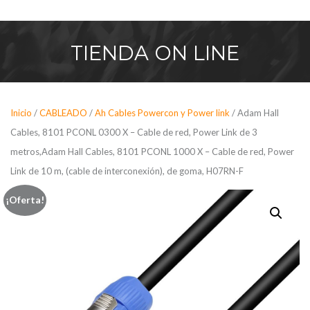
Saltar
al
contenido
TIENDA
ON LINE
Inicio
/
CABLEADO
/
Ah Cables Powercon y Power link
/ Adam Hall
Cables, 8101 PCONL 0300 X – Cable de red, Power Link de 3
metros,Adam Hall Cables, 8101 PCONL 1000 X – Cable de red, Power
Link de 10 m, (cable de interconexión), de goma, H07RN-F
¡Oferta!