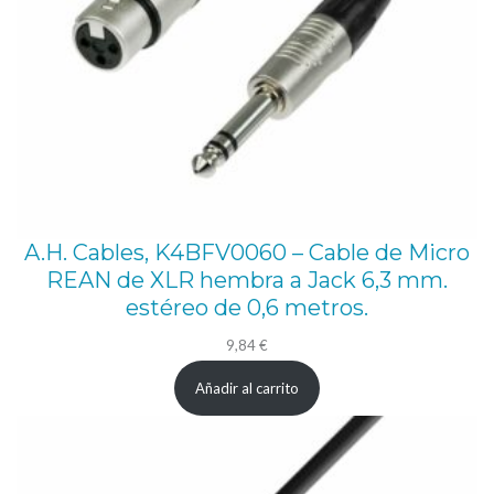
r
L
i
n
k
d
e
3
A.H. Cables, K4BFV0060 – Cable de Micro
REAN de XLR hembra a Jack 6,3 mm.
m
estéreo de 0,6 metros.
e
t
9,84
€
r
Añadir al carrito
o
s
,