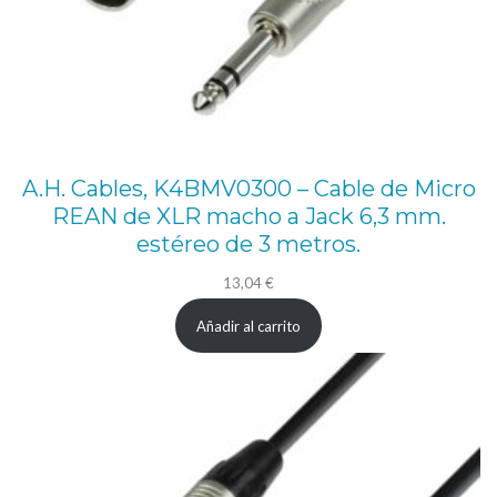
r
L
i
n
k
A.H. Cables, K4BMV0300 – Cable de Micro
d
REAN de XLR macho a Jack 6,3 mm.
e
estéreo de 3 metros.
1
13,04
€
0
m
Añadir al carrito
,
(
c
a
b