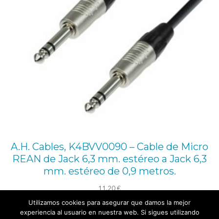
l
e
d
e
i
n
t
e
r
c
A.H. Cables, K4BVV0090 – Cable de Micro
REAN de Jack 6,3 mm. estéreo a Jack 6,3
o
mm. estéreo de 0,9 metros.
n
e
11,20
€
x
Utilizamos cookies para asegurar que damos la mejor
Añadir al carrito
experiencia al usuario en nuestra web. Si sigues utilizando
i