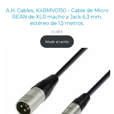
C
A.H. Cables, K4BMV0150 – Cable de Micro
a
REAN de XLR macho a Jack 6,3 mm.
b
estéreo de 1,5 metros.
l
11,08
€
e
Añadir al carrito
d
e
r
e
d
,
P
o
w
e