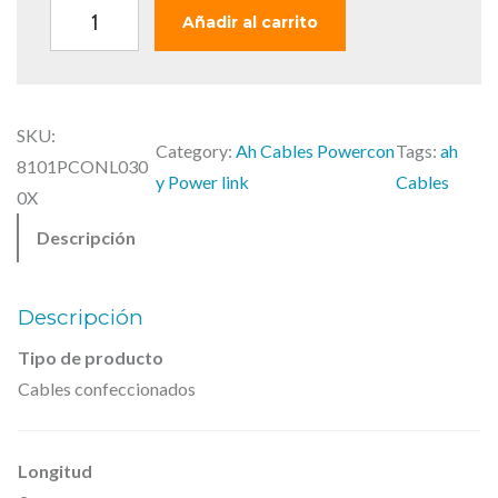
i
a
A
Añadir al carrito
n
l
d
a
e
a
l
s
m
e
:
SKU:
H
Category:
Ah Cables Powercon
Tags:
ah
r
2
8101PCONL030
a
y Power link
Cables
a
1
0X
l
:
,
Descripción
l
2
0
C
4
0
a
,
Descripción
5
€
b
Tipo de producto
8
.
l
Cables confeccionados
e
€
s
.
Longitud
,