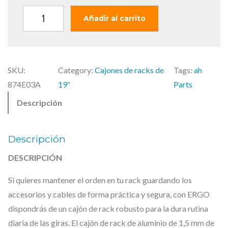
g
u
i
a
A
Añadir al carrito
n
l
d
a
e
a
l
s
m
e
:
SKU:
Category:
Cajones de racks de
Tags:
ah
H
r
9
874E03A
19″
Parts
a
a
7
Descripción
l
:
,
l
1
0
1
2
0
Descripción
9
2
DESCRIPCIÓN
,
€
"
8
.
Si quieres mantener el orden en tu rack guardando los
P
8
accesorios y cables de forma práctica y segura, con ERGO
a
dispondrás de un cajón de rack robusto para la dura rutina
r
diaria de las giras. El cajón de rack de aluminio de 1,5 mm de
t