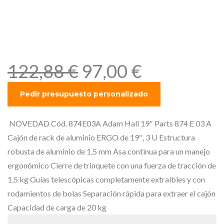
Adam Hall 19″ Parts 874 E
03 A Cajón de rack de
aluminio ERGO de 19″, 3 U
E
E
122,88
€
97,00
€
l
l
p
p
r
r
e
e
NOVEDAD Cód. 874E03A Adam Hall 19″ Parts 874 E 03 A
c
c
Cajón de rack de aluminio ERGO de 19″, 3 U Estructura
i
i
robusta de aluminio de 1,5 mm Asa continua para un manejo
o
o
ergonómico Cierre de trinquete con una fuerza de tracción de
o
a
1,5 kg Guías telescópicas completamente extraíbles y con
r
c
rodamientos de bolas Separación rápida para extraer el cajón
i
t
Capacidad de carga de 20 kg