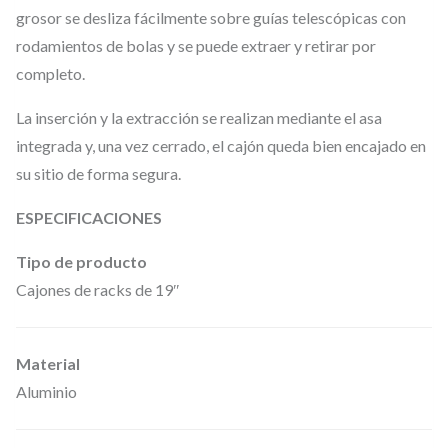
€
.
grosor se desliza fácilmente sobre guías telescópicas con
s
rodamientos de bolas y se puede extraer y retirar por
8
completo.
7
4
La inserción y la extracción se realizan mediante el asa
integrada y, una vez cerrado, el cajón queda bien encajado en
E
su sitio de forma segura.
0
3
ESPECIFICACIONES
A
Tipo de producto
C
Cajones de racks de 19″
a
j
ó
Material
n
Aluminio
d
e