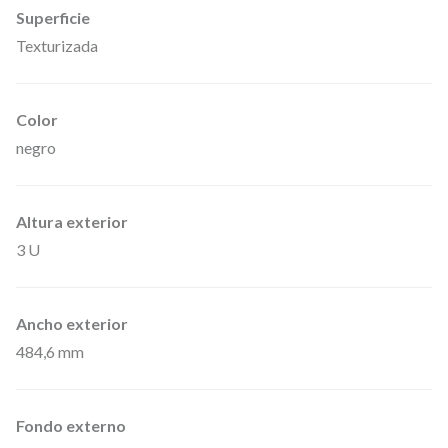
Superficie
r
Texturizada
a
c
k
Color
negro
d
e
a
Altura exterior
l
3 U
u
m
Ancho exterior
i
484,6 mm
n
i
o
Fondo externo