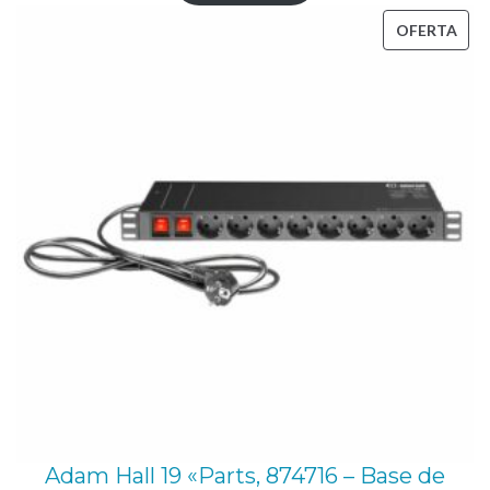
a
PRO
OFERTA
n
EN
t
OFE
i
d
a
d
Adam Hall 19 «Parts, 874716 – Base de