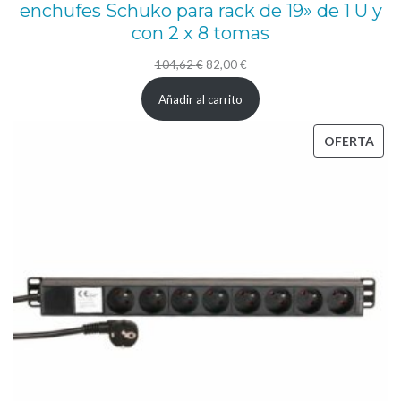
enchufes Schuko para rack de 19» de 1 U y
con 2 x 8 tomas
El
El
104,62
€
82,00
€
precio
precio
Añadir al carrito
original
actual
era:
es:
PRO
OFERTA
104,62 €.
82,00 €.
EN
OFE