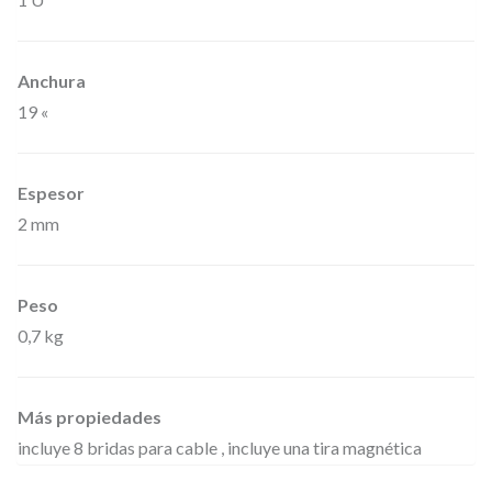
n
t
a
Anchura
l
19 «
l
a
Espesor
,
2 mm
P
a
n
Peso
e
0,7 kg
l
d
Más propiedades
e
incluye 8 bridas para cable , incluye una tira magnética
r