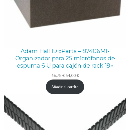
e
s
d
e
s
u
Adam Hall 19 «Parts – 87406MI-
p
Organizador para 25 micrófonos de
e
espuma 6 U para cajón de rack 19»
r
El
El
66,78
€
54,00
€
f
precio
precio
Añadir al carrito
i
original
actual
c
era:
es:
i
66,78 €.
54,00 €.
e
d