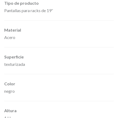
P
Tipo de producto
€
a
Pantallas para racks de 19″
.
r
t
Material
s
Acero
,
8
7
Superficie
2
texturizada
2
3
Color
0
negro
–
P
Altura
a
1 U