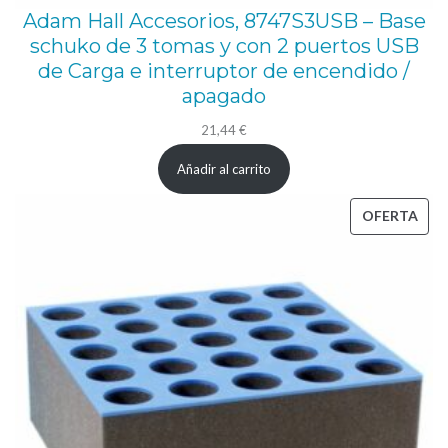
9
Adam Hall Accesorios, 8747S3USB – Base
"
schuko de 3 tomas y con 2 puertos USB
p
de Carga e interruptor de encendido /
apagado
a
r
21,44
€
a
Añadir al carrito
8
PRO
OFERTA
c
EN
o
OFE
n
e
c
t
o
r