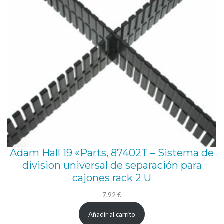
e
t
i
p
o
D
.
d
e
a
Adam Hall 19 «Parts, 87402T – Sistema de
c
division universal de separación para
e
cajones rack 2 U
r
7,92
€
o
Añadir al carrito
c