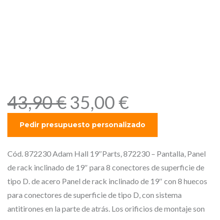
Adam Hall 19″Parts, 872230
– Pantalla, Panel de rack
inclinado de 19″ para 8
conectores de superficie de
tipo D. de acero
E
E
43,90
€
35,00
€
l
l
p
p
r
r
e
e
Cód. 872230 Adam Hall 19″Parts, 872230 – Pantalla, Panel
c
c
de rack inclinado de 19″ para 8 conectores de superficie de
i
i
tipo D. de acero Panel de rack inclinado de 19″ con 8 huecos
o
o
para conectores de superficie de tipo D, con sistema
o
a
antitirones en la parte de atrás. Los orificios de montaje son