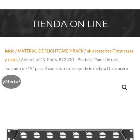
Saltar
al
contenido
TIENDA
ON LINE
Inicio
/
MATERIAL DE FLIGHTCASE Y RACK
/
ah accesorios Flight cases
y racks
/ Adam Hall 19″Parts, 872230 – Pantalla, Panel de rack
inclinado de 19″ para 8 conectores de superficie de tipo D. de acero
¡Oferta!