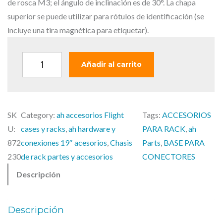
r
c
de rosca M3; el ángulo de inclinación es de 30°. La chapa
i
t
superior se puede utilizar para rótulos de identificación (se
g
u
incluye una tira magnética para etiquetar).
i
a
n
l
A
Añadir al carrito
a
e
d
l
s
a
e
:
m
r
3
SK
Category:
ah accesorios Flight
Tags:
ACCESORIOS
H
a
5
U:
cases y racks
, 
ah hardware y
PARA RACK
, 
ah
a
:
,
872
conexiones 19″ acesorios
, 
Chasis
Parts
, 
BASE PARA
l
4
0
230
de rack partes y accesorios
CONECTORES
l
3
0
Descripción
1
,
9
9
€
0
.
"
Descripción