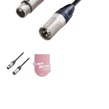
A.H. Cables, K5MMF2000 –
Cable de Micro Neutrik de
XLR hembra a XLR macho