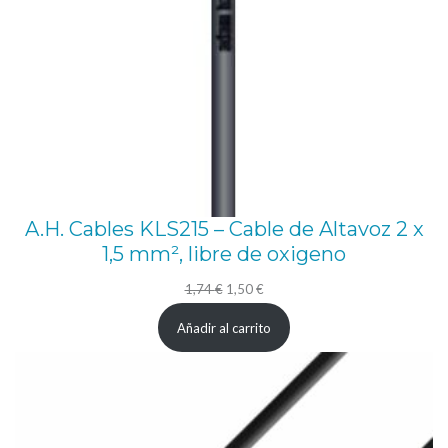
A.H. Cables KLS215 – Cable de Altavoz 2 x
1,5 mm², libre de oxigeno
El
El
1,74
€
1,50
€
precio
precio
Añadir al carrito
original
actual
era:
es:
1,74 €.
1,50 €.