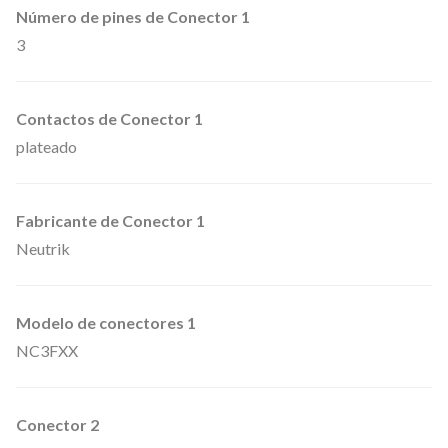
Número de pines de Conector 1
e
3
m
b
r
Contactos de Conector 1
a
plateado
a
X
Fabricante de Conector 1
L
Neutrik
R
m
a
Modelo de conectores 1
c
NC3FXX
h
o
Conector 2
d