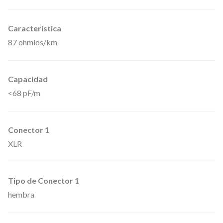
r
o
Característica
N
87 ohmios/km
e
u
Capacidad
t
<68 pF/m
r
i
k
Conector 1
d
XLR
e
X
Tipo de Conector 1
L
hembra
R
h