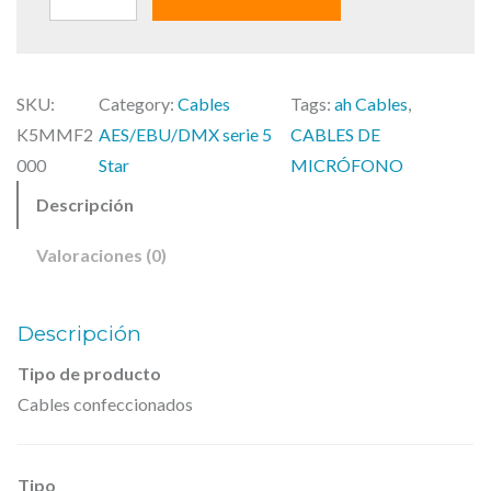
a
e
.
l
s
H
e
:
.
r
4
SKU:
Category:
Cables
Tags:
ah Cables
, 
C
a
5
K5MMF2
AES/EBU/DMX serie 5
CABLES DE
a
:
,
000
Star
MICRÓFONO
b
5
0
Descripción
l
2
0
e
,
Valoraciones (0)
s
9
€
2
.
,
Descripción
K
€
Tipo de producto
5
.
Cables confeccionados
M
M
F
Tipo