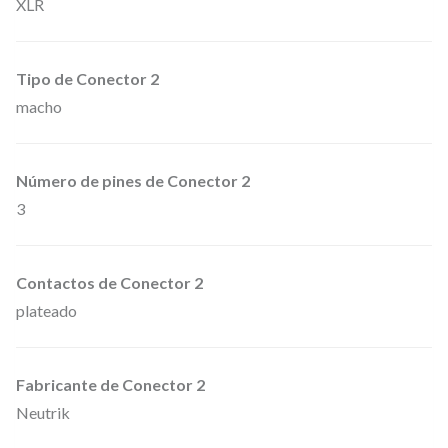
XLR
e
2
Tipo de Conector 2
0
macho
m
e
t
Número de pines de Conector 2
r
3
o
s
Contactos de Conector 2
.
plateado
c
a
n
Fabricante de Conector 2
t
Neutrik
i