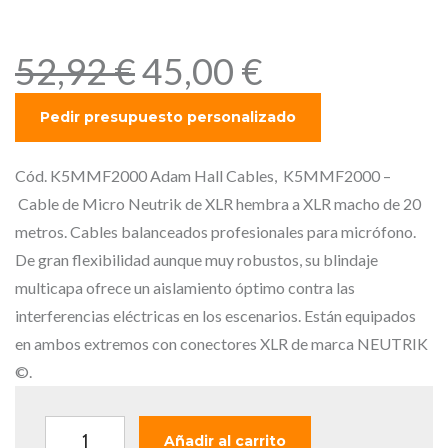
de 20 metros.
E
E
52,92
€
45,00
€
l
l
p
p
r
r
e
e
Cód. K5MMF2000 Adam Hall Cables, K5MMF2000 –
c
c
Cable de Micro Neutrik de XLR hembra a XLR macho de 20
i
i
metros. Cables balanceados profesionales para micrófono.
o
o
De gran flexibilidad aunque muy robustos, su blindaje
o
a
multicapa ofrece un aislamiento óptimo contra las
r
c
interferencias eléctricas en los escenarios. Están equipados
i
t
en ambos extremos con conectores XLR de marca NEUTRIK
g
u
©.
i
a
n
l
A
Añadir al carrito