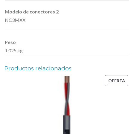
d
Modelo de conectores 2
a
NC3MXX
d
Peso
1,025 kg
Productos relacionados
PRO
OFERTA
EN
OFE