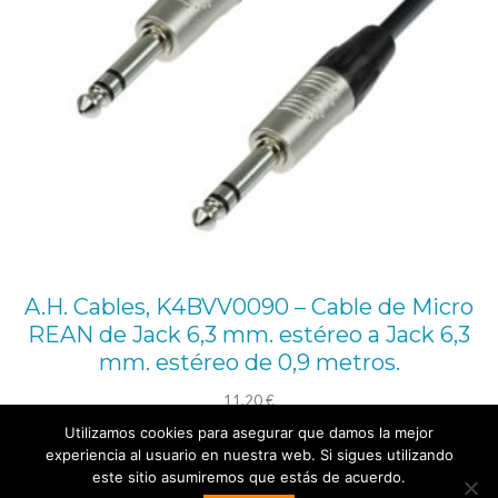
A.H. Cables, K4BVV0090 – Cable de Micro
REAN de Jack 6,3 mm. estéreo a Jack 6,3
mm. estéreo de 0,9 metros.
11,20
€
Utilizamos cookies para asegurar que damos la mejor
Añadir al carrito
experiencia al usuario en nuestra web. Si sigues utilizando
este sitio asumiremos que estás de acuerdo.