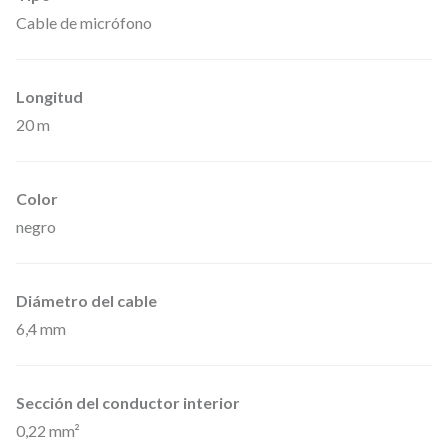
2
Cable de micrófono
0
0
Longitud
0
20 m
–
C
a
Color
b
negro
l
e
Diámetro del cable
d
6,4 mm
e
M
Sección del conductor interior
i
0,22 mm²
c