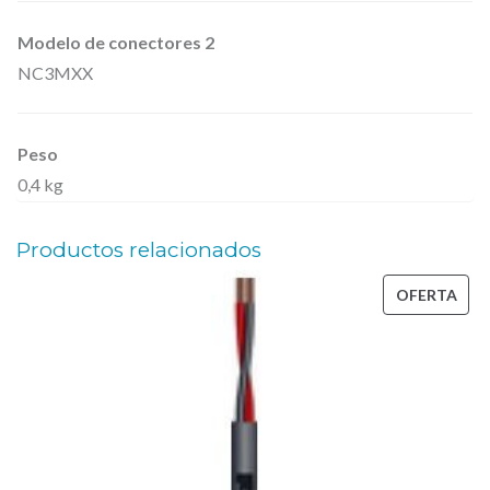
i
Modelo de conectores 2
d
NC3MXX
a
d
Peso
0,4 kg
Productos relacionados
PRO
OFERTA
EN
OFE