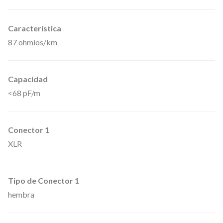
r
o
Característica
N
87 ohmios/km
e
u
Capacidad
t
<68 pF/m
r
i
k
Conector 1
d
XLR
e
X
Tipo de Conector 1
L
hembra
R
h