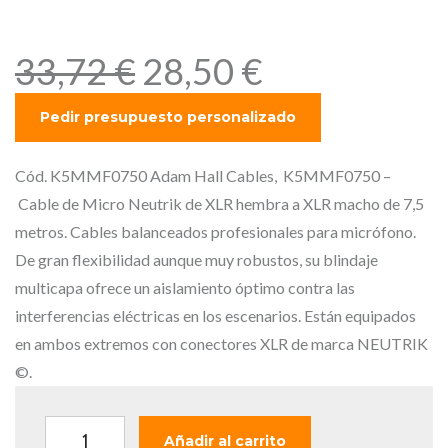
de 7,5 metros.
E
E
33,72
€
28,50
€
l
l
p
p
r
r
e
e
Cód. K5MMF0750 Adam Hall Cables, K5MMF0750 –
c
c
Cable de Micro Neutrik de XLR hembra a XLR macho de 7,5
i
i
metros. Cables balanceados profesionales para micrófono.
o
o
De gran flexibilidad aunque muy robustos, su blindaje
o
a
multicapa ofrece un aislamiento óptimo contra las
r
c
interferencias eléctricas en los escenarios. Están equipados
i
t
en ambos extremos con conectores XLR de marca NEUTRIK
g
u
©.
i
a
n
l
A
Añadir al carrito