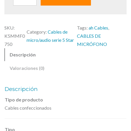
a
e
.
l
s
H
e
:
.
r
2
SKU:
Tags:
ah Cables
, 
C
Category:
Cables de
a
8
K5MMF0
CABLES DE
a
micro/audio serie 5 Star
:
,
750
MICRÓFONO
b
3
5
Descripción
l
3
0
e
,
Valoraciones (0)
s
7
€
2
.
,
Descripción
K
€
Tipo de producto
5
.
Cables confeccionados
M
M
F
Tipo