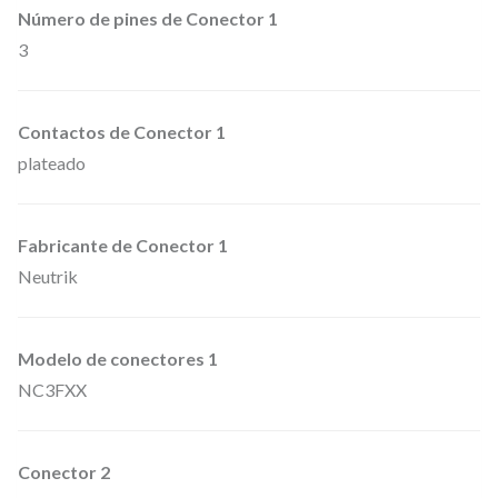
Número de pines de Conector 1
e
3
m
b
r
Contactos de Conector 1
a
plateado
a
X
Fabricante de Conector 1
L
Neutrik
R
m
a
Modelo de conectores 1
c
NC3FXX
h
o
Conector 2
d