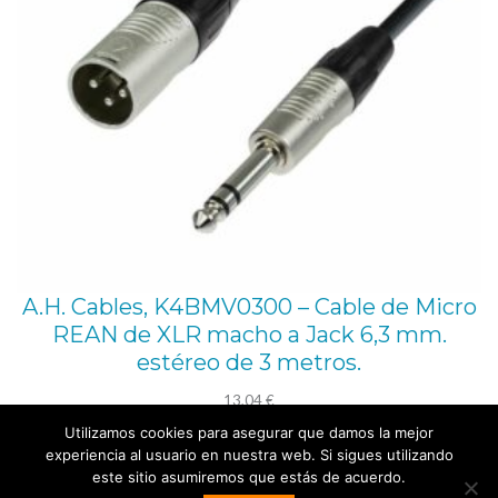
A.H. Cables, K4BMV0300 – Cable de Micro
REAN de XLR macho a Jack 6,3 mm.
estéreo de 3 metros.
13,04
€
Utilizamos cookies para asegurar que damos la mejor
Añadir al carrito
experiencia al usuario en nuestra web. Si sigues utilizando
este sitio asumiremos que estás de acuerdo.