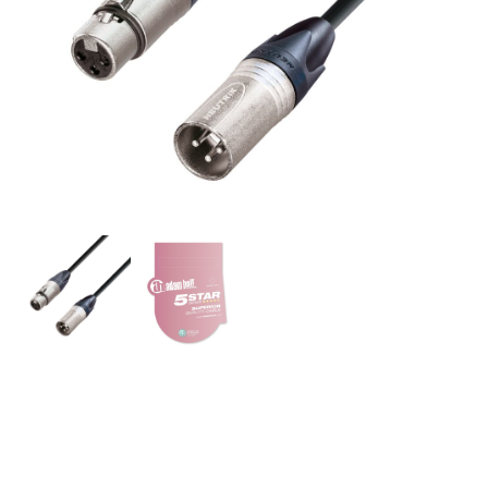
A.H. Cables, K5MMF0750 –
Cable de Micro Neutrik de
XLR hembra a XLR macho