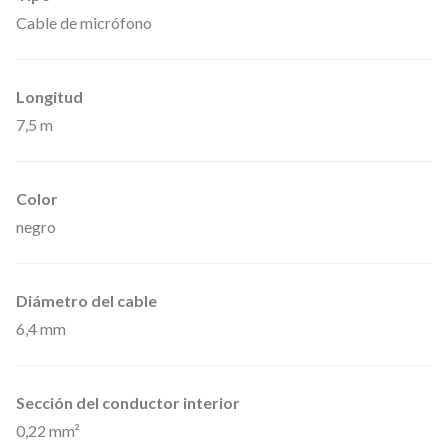
0
Cable de micrófono
7
5
Longitud
0
7,5 m
–
C
a
Color
b
negro
l
e
Diámetro del cable
d
6,4 mm
e
M
Sección del conductor interior
i
0,22 mm²
c