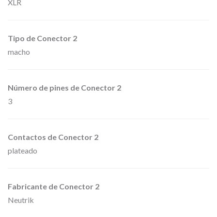
XLR
e
7
Tipo de Conector 2
,
macho
5
m
e
Número de pines de Conector 2
t
3
r
o
Contactos de Conector 2
s
plateado
.
c
a
Fabricante de Conector 2
n
Neutrik
t