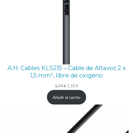
A.H. Cables KLS215 – Cable de Altavoz 2 x
1,5 mm², libre de oxigeno
El
El
1,74
€
1,50
€
precio
precio
Añadir al carrito
original
actual
era:
es:
1,74 €.
1,50 €.