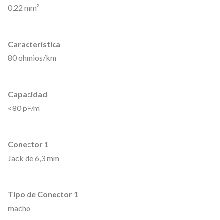
0,22 mm²
n
s
t
Característica
r
80 ohmios/km
u
m
Capacidad
e
<80 pF/m
n
t
o
Conector 1
R
Jack de 6,3 mm
E
A
Tipo de Conector 1
N
macho
d