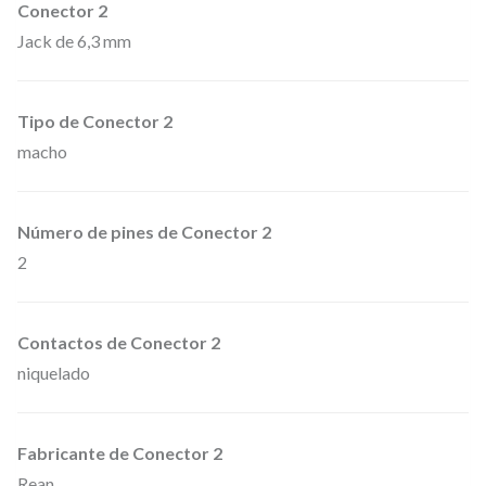
Conector 2
a
Jack de 6,3 mm
J
a
c
Tipo de Conector 2
macho
k
6
,
Número de pines de Conector 2
3
2
m
m
Contactos de Conector 2
.
niquelado
m
o
n
Fabricante de Conector 2
o
Rean