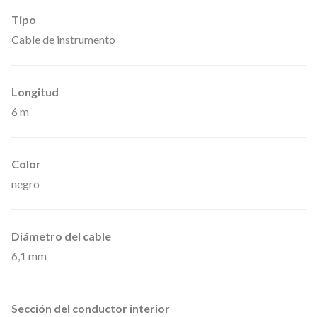
P
Tipo
P
Cable de instrumento
0
6
Longitud
0
6 m
0
–
C
Color
a
negro
b
l
Diámetro del cable
e
6,1 mm
d
e
I
Sección del conductor interior