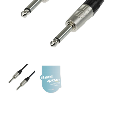
A.H. Cables, K4IPP0600 –
Cable de Instrumento REAN
de Jack 6,3 mm. mono a