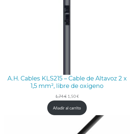
d
a
d
A.H. Cables KLS215 – Cable de Altavoz 2 x
1,5 mm², libre de oxigeno
El
El
1,74
€
1,50
€
precio
precio
Añadir al carrito
original
actual
era:
es:
1,74 €.
1,50 €.