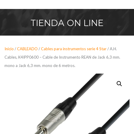
Saltar
al
contenido
TIENDA
ON LINE
Inicio
/
CABLEADO
/
Cables para instrumentos serie 4 Star
/ A.H.
Cables, K4IPP0600 – Cable de Instrumento REAN de Jack 6,3 mm.
mono a Jack 6,3 mm. mono de 6 metros.