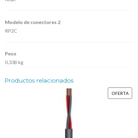
d
e
Modelo de conectores 2
6
RP2C
m
e
t
Peso
0,338 kg
r
o
Productos relacionados
s
.
PRO
OFERTA
c
EN
a
OFE
n
t
i