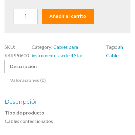
A
Añadir al carrito
.
H
.
SKU:
Category:
Cables para
Tags:
ah
C
K4IPP0600
instrumentos serie 4 Star
Cables
a
Descripción
b
l
Valoraciones (0)
e
s
Descripción
,
K
Tipo de producto
Cables confeccionados
4
I