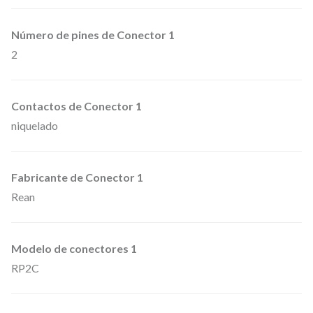
e
J
Número de pines de Conector 1
2
a
c
k
Contactos de Conector 1
6
niquelado
,
3
Fabricante de Conector 1
m
Rean
m
.
m
Modelo de conectores 1
o
RP2C
n
o