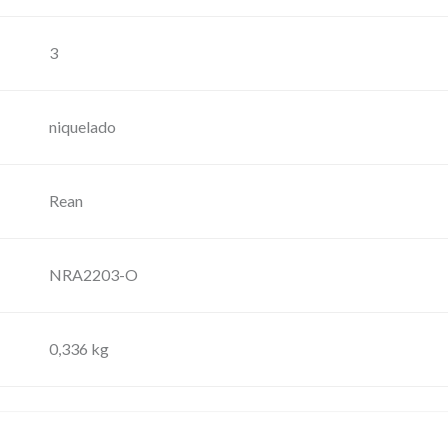
l
a
3
r
e
niquelado
s
d
e
Rean
J
a
NRA2203-O
c
k
6
0,336 kg
,
3
m