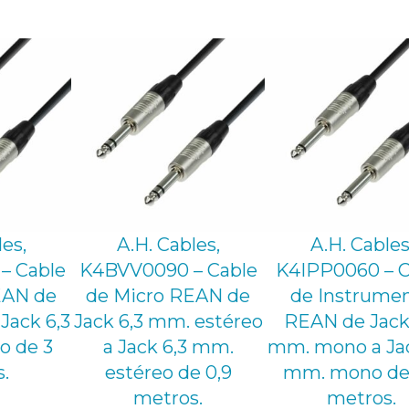
m
.
e
s
t
é
r
e
o
les,
A.H. Cables,
A.H. Cables
a
– Cable
K4BVV0090 – Cable
K4IPP0060 – C
J
EAN de
de Micro REAN de
de Instrume
a
Jack 6,3
Jack 6,3 mm. estéreo
REAN de Jack
o de 3
a Jack 6,3 mm.
mm. mono a Jac
c
.
estéreo de 0,9
mm. mono de 
k
metros.
metros.
6