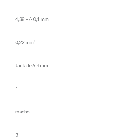
6
0
4,38 +/- 0,1 mm
0
–
C
0,22 mm²
a
b
Jack de 6,3 mm
l
e
1
d
e
E
macho
x
t
3
e