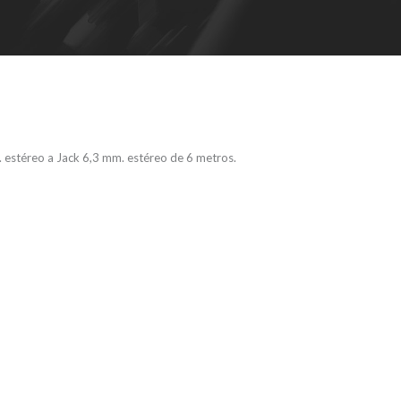
 estéreo a Jack 6,3 mm. estéreo de 6 metros.
s, K4BOV0600 –
tensión para
 de Jack 6,3
 a Jack 6,3