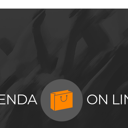
IENDA
ON LI