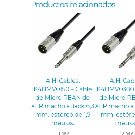
Productos relacionados
A.H. Cables,
A.H. Cab
K4BMV0150 – Cable
K4BMV0300 
de Micro REAN de
de Micro R
XLR macho a Jack 6,3
XLR macho a 
mm. estéreo de 1,5
mm. estére
metros.
metros
11,08
€
13,04
€