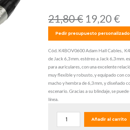
mm. estéreo
E
E
21,80
€
19,20
€
l
l
p
p
r
r
e
e
Cód. K4BOV0600 Adam Hall Cables, K4B
c
c
de Jack 6,3 mm. estéreo a Jack 6,3 mm. es
i
i
para auriculares, con una excelente relaci
o
o
muy flexible y robusto, y equipado con 
o
a
macho y hembra de 6,3 mm, y diseñado co
r
c
escenario. Gracias a su blindaje, se puede
i
t
línea.
g
u
i
a
A
Añadir al carrito
n
l
.